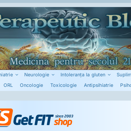
hiatrie
Neurologie
Intoleranţa la gluten
Supli
ORL
Oncologie
Toxicologie
Antipsihiatrie
Psih