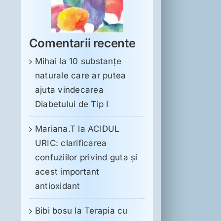
Comentarii recente
Mihai
la
10 substanţe
naturale care ar putea
ajuta vindecarea
Diabetului de Tip I
Mariana.T
la
ACIDUL
URIC: clarificarea
confuziilor privind guta și
acest important
antioxidant
Bibi bosu
la
Terapia cu