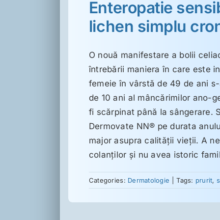
Enteropatie sensib
lichen simplu cron
O nouă manifestare a bolii celi
întrebării maniera în care este i
femeie în vârstă de 49 de ani s-
de 10 ani al mâncărimilor ano-gen
fi scărpinat până la sângerare. 
Dermovate NN® pe durata anului 
major asupra calităţii vieţii. A 
colanţilor şi nu avea istoric fami
Categories:
Dermatologie
|
Tags:
prurit
,
s