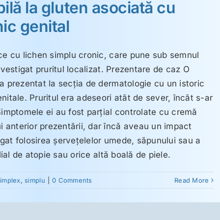
ilă la gluten asociată cu
ic genital
ace cu lichen simplu cronic, care pune sub semnul
nvestigat pruritul localizat. Prezentare de caz O
a prezentat la secţia de dermatologie cu un istoric
itale. Pruritul era adeseori atât de sever, încât s-ar
Simptomele ei au fost parţial controlate cu cremă
anterior prezentării, dar încă aveau un impact
negat folosirea şerveţelelor umede, săpunului sau a
lial de atopie sau orice altă boală de piele.
implex
,
simplu
|
0 Comments
Read More