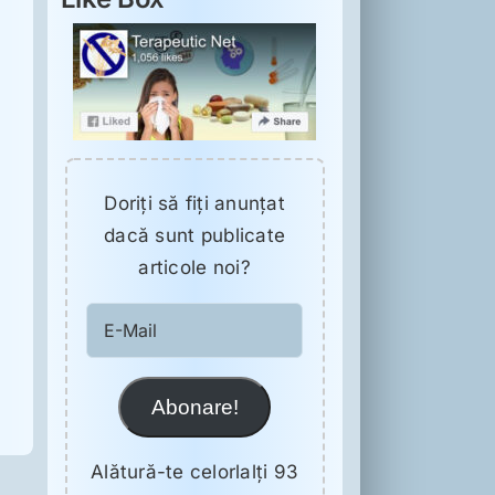
Doriţi să fiţi anunţat
dacă sunt publicate
articole noi?
E-
Mail
Abonare!
Alătură-te celorlalți 93