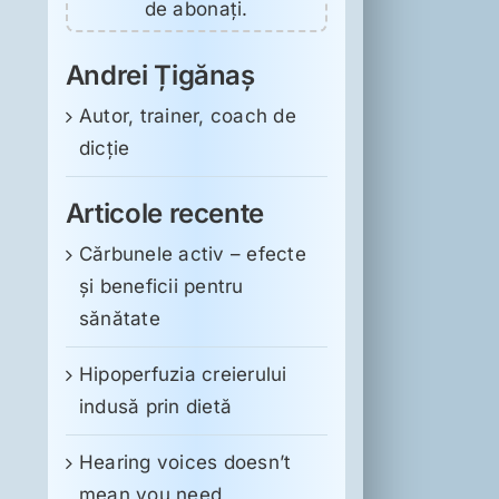
de abonați.
Andrei Țigănaș
Autor, trainer, coach de
dicție
Articole recente
Cărbunele activ – efecte
și beneficii pentru
sănătate
Hipoperfuzia creierului
indusă prin dietă
Hearing voices doesn’t
mean you need