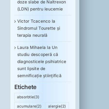
doze slabe de Naltrexon
(LDN) pentru leucemie
Victor Tcacenco
la
Sindromul Tourette şi
terapia neurală
Laura Mihaela
la
Un
studiu descoperă că
diagnosticele psihiatrice
sunt lipsite de
semnificație științifică
Etichete
absorbtie
(3)
acumulare
(2)
alergie
(2)