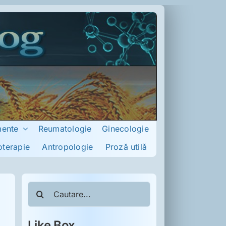
mente
Reumatologie
Ginecologie
oterapie
Antropologie
Proză utilă
Cautare...
Like Box