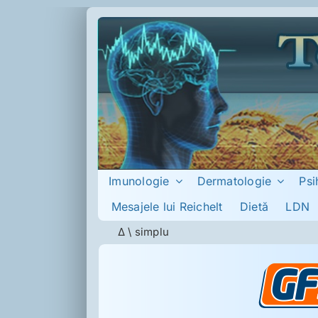
Skip
to
content
Imunologie
Dermatologie
Psi
Mesajele lui Reichelt
Dietă
LDN
Δ
\
simplu