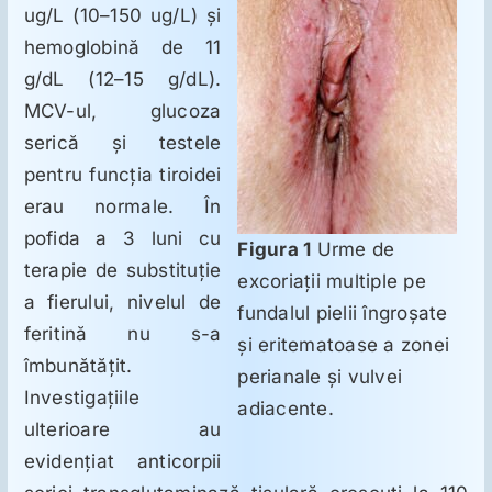
ug/L (10–150 ug/L) şi
hemoglobină de 11
g/dL (12–15 g/dL).
MCV-ul, glucoza
serică şi testele
pentru funcţia tiroidei
erau normale. În
pofida a 3 luni cu
Figura 1
Urme de
terapie de substituţie
excoriaţii multiple pe
a fierului, nivelul de
fundalul pielii îngroşate
feritină nu s-a
şi eritematoase a zonei
îmbunătăţit.
perianale şi vulvei
Investigaţiile
adiacente.
ulterioare au
evidenţiat anticorpii