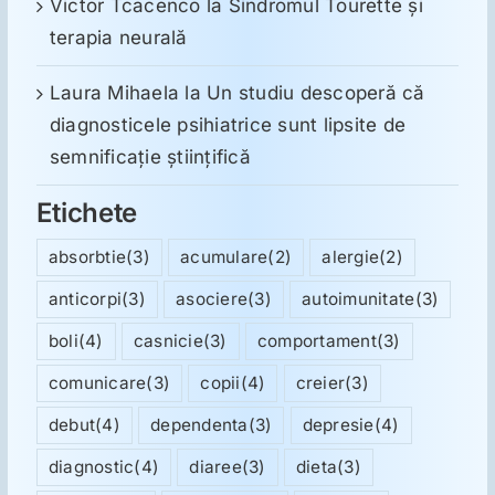
Victor Tcacenco
la
Sindromul Tourette şi
terapia neurală
Laura Mihaela
la
Un studiu descoperă că
diagnosticele psihiatrice sunt lipsite de
semnificație științifică
Etichete
absorbtie
(3)
acumulare
(2)
alergie
(2)
anticorpi
(3)
asociere
(3)
autoimunitate
(3)
boli
(4)
casnicie
(3)
comportament
(3)
comunicare
(3)
copii
(4)
creier
(3)
debut
(4)
dependenta
(3)
depresie
(4)
diagnostic
(4)
diaree
(3)
dieta
(3)