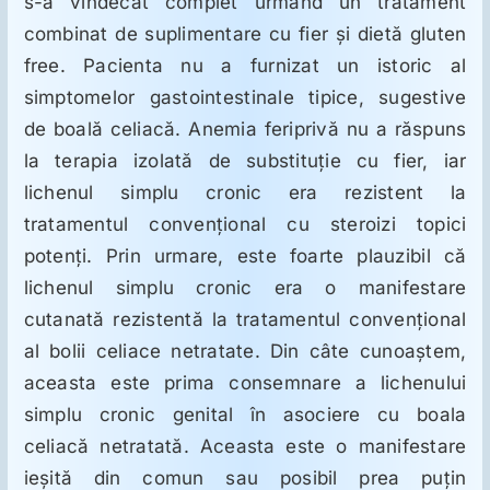
s-a vindecat complet urmând un tratament
combinat de suplimentare cu fier şi dietă gluten
free. Pacienta nu a furnizat un istoric al
simptomelor gastointestinale tipice, sugestive
de boală celiacă. Anemia feriprivă nu a răspuns
la terapia izolată de substituţie cu fier, iar
lichenul simplu cronic era rezistent la
tratamentul convenţional cu steroizi topici
potenţi. Prin urmare, este foarte plauzibil că
lichenul simplu cronic era o manifestare
cutanată rezistentă la tratamentul convenţional
al bolii celiace netratate. Din câte cunoaştem,
aceasta este prima consemnare a lichenului
simplu cronic genital în asociere cu boala
celiacă netratată. Aceasta este o manifestare
ieşită din comun sau posibil prea puţin