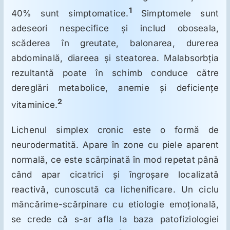
1
40% sunt simptomatice.
Simptomele sunt
adeseori nespecifice şi includ oboseala,
scăderea în greutate, balonarea, durerea
abdominală, diareea şi steatorea. Malabsorbţia
rezultantă poate în schimb conduce către
dereglări metabolice, anemie şi deficienţe
2
vitaminice.
Lichenul simplex cronic este o formă de
neurodermatită. Apare în zone cu piele aparent
normală, ce este scărpinată în mod repetat până
când apar cicatrici şi îngroşare localizată
reactivă, cunoscută ca lichenificare. Un ciclu
mâncărime-scărpinare cu etiologie emoţională,
se crede că s-ar afla la baza patofiziologiei