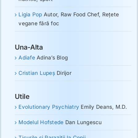
Ligia Pop
Autor, Raw Food Chef, Reţete
vegane fără foc
Una-Alta
Adiafe
Adina’s Blog
Cristian Lupeş
Dirijor
Utile
Evolutionary Psychiatry
Emily Deans, M.D.
Modelul Hofstede
Dan Lungescu
Ticurile si Parazitii la Copii