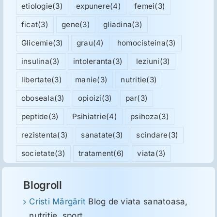
etiologie
(3)
expunere
(4)
femei
(3)
ficat
(3)
gene
(3)
gliadina
(3)
Glicemie
(3)
grau
(4)
homocisteina
(3)
insulina
(3)
intoleranta
(3)
leziuni
(3)
libertate
(3)
manie
(3)
nutritie
(3)
oboseala
(3)
opioizi
(3)
par
(3)
peptide
(3)
Psihiatrie
(4)
psihoza
(3)
rezistenta
(3)
sanatate
(3)
scindare
(3)
societate
(3)
tratament
(6)
viata
(3)
Blogroll
Cristi Mărgărit
Blog de viata sanatoasa,
nutritie, sport