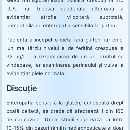
serici transglutaminază tisulară crescuţi la 110
kU/L, iar biopsia duodenală ulterioară a
evidenţiat atrofie vilozitară subtotală,
compatibilă cu enteropatia sensibilă la gluten.
Pacienta a început o dietă fără gluten, iar cinci
luni mai târziu nivelul ei de feritină crescuse la
32 ug/L. La rexaminarea de un an pruritul se
vindecase, iar examinarea perineului şi vulvei a
evidenţiat piele normală.
Discuţie
Enteropatia sensibilă la gluten, cunoscută drept
boală celiacă, se crede că afectează 1 din 100
de caucazieni. Unele studii sugerează că între
10-15% din cazuri rămân nediagnosticate şi doar