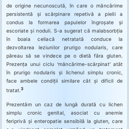
de origine necunoscută, în care o mâncărime
persistentă şi scărpinare repetivă a pielii a
condus la formarea papulelor îngroşate şi
escoriate şi noduli. S-a sugerat că malabsorbţia
în boala celiacă netratată conduce la
dezvoltarea leziunilor prurigo nodularis, care
păreau să se vindece pe o dietă făra gluten.
Prezenţa unui ciclu ‘mâncărime-scărpinat’ atât
în prurigo nodularis şi lichenul simplu cronic,
face ambele condiţii similare cât şi dificil de
3
tratat.
Prezentăm un caz de lungă durată cu lichen
simplu cronic genital, asociat cu anemie
feriprivă şi enteropatie sensibilă la gluten, care