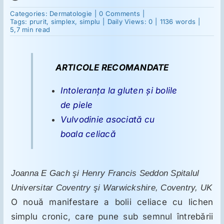
on
Categories:
Dermatologie
|
0 Comments
|
Enteropatie
Tags:
prurit
,
simplex
,
simplu
|
Daily Views: 0
|
1136 words
|
Suplimente
sensibilă
5,7 min read
la
gluten
asociată
Reumatologie
cu
ARTICOLE RECOMANDATE
lichen
simplu
cronic
Intoleranţa la gluten şi bolile
genital
Ginecologie
de piele
Vulvodinie asociată cu
Mesajele lui Reichelt
boala celiacă
Dietă
Joanna E Gach şi Henry Francis Seddon Spitalul
Universitar Coventry şi Warwickshire, Coventry, UK
LDN
O nouă manifestare a bolii celiace cu lichen
simplu cronic, care pune sub semnul întrebării