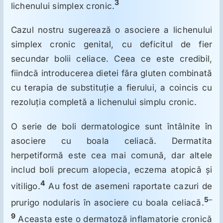
3
lichenului simplex cronic.
Cazul nostru sugerează o asociere a lichenului
simplex cronic genital, cu deficitul de fier
secundar bolii celiace. Ceea ce este credibil,
fiindcă introducerea dietei făra gluten combinată
cu terapia de substituţie a fierului, a coincis cu
rezoluţia completă a lichenului simplu cronic.
O serie de boli dermatologice sunt întâlnite în
asociere cu boala celiacă. Dermatita
herpetiformă este cea mai comună, dar altele
includ boli precum alopecia, eczema atopică şi
4
vitiligo.
Au fost de asemeni raportate cazuri de
5
–
prurigo nodularis în asociere cu boala celiacă.
9
Aceasta este o dermatoză inflamatorie cronică