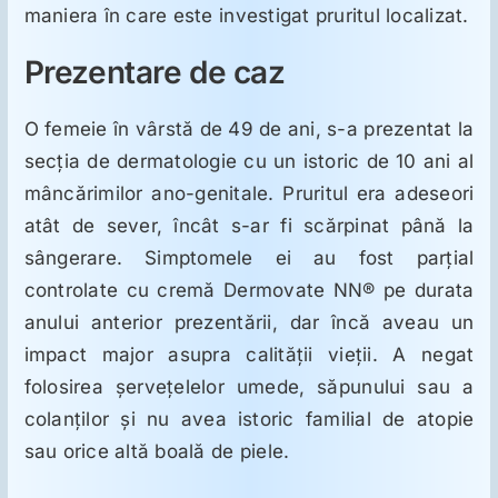
ORL
maniera în care este investigat pruritul localizat.
Prezentare de caz
Oncologie
O femeie în vârstă de 49 de ani, s-a prezentat la
Toxicologie
secţia de dermatologie cu un istoric de 10 ani al
mâncărimilor ano-genitale. Pruritul era adeseori
atât de sever, încât s-ar fi scărpinat până la
Antipsihiatrie
sângerare. Simptomele ei au fost parţial
controlate cu cremă Dermovate NN® pe durata
Psihoterapie
anului anterior prezentării, dar încă aveau un
impact major asupra calităţii vieţii. A negat
Antropologie
folosirea şerveţelelor umede, săpunului sau a
colanţilor şi nu avea istoric familial de atopie
Proză utilă
sau orice altă boală de piele.