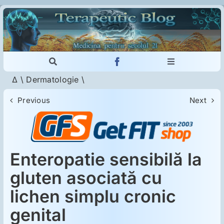
Skip
to
content
Toggle
Toggle
Navigation
Navigation
Δ
\
Dermatologie
\
Cautare...
Imunologie
Previous
Next
Dermatologie
Psihiatrie
Enteropatie sensibilă la
gluten asociată cu
Neurologie
lichen simplu cronic
genital
Intoleranţa la gluten