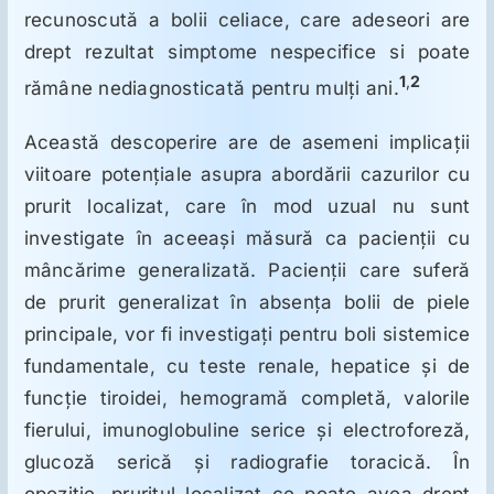
recunoscută a bolii celiace, care adeseori are
drept rezultat simptome nespecifice si poate
1
,
2
rămâne nediagnosticată pentru mulţi ani.
Această descoperire are de asemeni implicaţii
viitoare potenţiale asupra abordării cazurilor cu
prurit localizat, care în mod uzual nu sunt
investigate în aceeaşi măsură ca pacienţii cu
mâncărime generalizată. Pacienţii care suferă
de prurit generalizat în absenţa bolii de piele
principale, vor fi investigaţi pentru boli sistemice
fundamentale, cu teste renale, hepatice şi de
funcţie tiroidei, hemogramă completă, valorile
fierului, imunoglobuline serice şi electroforeză,
glucoză serică şi radiografie toracică. În
opoziţie, pruritul localizat ce poate avea drept