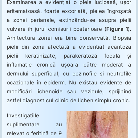
Examinarea a evidenţiat o piele lucioasă, uşor
eritematoasă, foarte excoriată, pielea îngroşată
a zonei perianale, extinzându-se asupra pielii
vulvare în jurul comisurii posterioare (
Figura 1
).
Arhitectura zonei era bine conservată. Biopsia
pielii din zona afectată a evidenţiat acantoza
pielii keratinizate, parakeratoză focală şi
inflamaţie cronică uşoară către moderat a
dermului superficial, cu eozinofile şi neutrofile
ocazionale în epiderm. Nu existau evidenţe de
modificări lichenoide sau vezicule, sprijinind
astfel diagnosticul clinic de lichen simplu cronic.
Investigaţiile
suplimentare au
relevat o feritină de 9