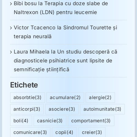
Bibi bosu
la
Terapia cu doze slabe de
Naltrexon (LDN) pentru leucemie
Victor Tcacenco
la
Sindromul Tourette şi
terapia neurală
Laura Mihaela
la
Un studiu descoperă că
diagnosticele psihiatrice sunt lipsite de
semnificație științifică
Etichete
absorbtie
(3)
acumulare
(2)
alergie
(2)
anticorpi
(3)
asociere
(3)
autoimunitate
(3)
boli
(4)
casnicie
(3)
comportament
(3)
comunicare
(3)
copii
(4)
creier
(3)