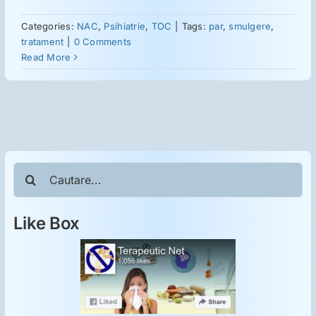
ORL
Categories:
NAC
,
Psihiatrie
,
TOC
|
Tags:
par
,
smulgere
,
tratament
|
0 Comments
Oncologie
Read More
Toxicologie
Antipsihiatrie
Cautare...
Psihoterapie
Like Box
Antropologie
Proză utilă