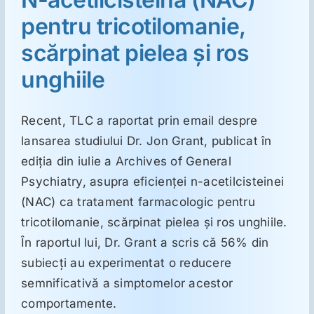
pentru tricotilomanie,
Suplimente
scărpinat pielea şi ros
unghiile
Reumatologie
Recent, TLC a raportat prin email despre
Ginecologie
lansarea studiului Dr. Jon Grant, publicat în
ediţia din iulie a Archives of General
Mesajele lui Reichelt
Psychiatry, asupra eficienţei n-acetilcisteinei
(NAC) ca tratament farmacologic pentru
tricotilomanie, scărpinat pielea şi ros unghiile.
Dietă
În raportul lui, Dr. Grant a scris că 56% din
subiecţi au experimentat o reducere
LDN
semnificativă a simptomelor acestor
comportamente.