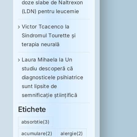
doze slabe de Naltrexon
(LDN) pentru leucemie
Victor Tcacenco
la
Sindromul Tourette şi
terapia neurală
Laura Mihaela
la
Un
studiu descoperă că
diagnosticele psihiatrice
sunt lipsite de
semnificație științifică
Etichete
absorbtie
(3)
acumulare
(2)
alergie
(2)