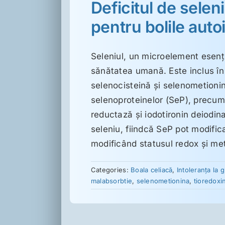
Deficitul de seleni
pentru bolile auto
Seleniul, un microelement esenţ
sănătatea umană. Este inclus în 
selenocisteină şi selenometioni
selenoproteinelor (SeP), precum 
reductază şi iodotironin deiodina
seleniu, fiindcă SeP pot modifica
modificând statusul redox şi met
Categories:
Boala celiacă
,
Intoleranţa la 
malabsorbtie
,
selenometionina
,
tioredoxi