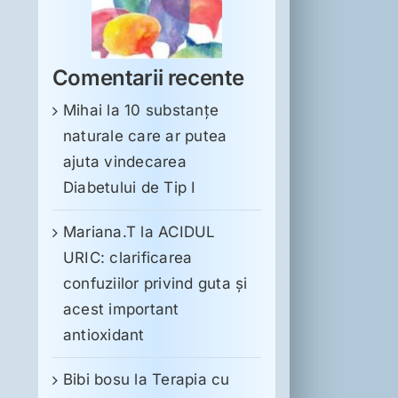
Comentarii recente
Mihai
la
10 substanţe
naturale care ar putea
ajuta vindecarea
Diabetului de Tip I
Mariana.T
la
ACIDUL
URIC: clarificarea
confuziilor privind guta și
acest important
antioxidant
Bibi bosu
la
Terapia cu