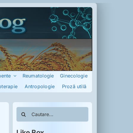
mente
Reumatologie
Ginecologie
oterapie
Antropologie
Proză utilă
Cautare...
Like Box