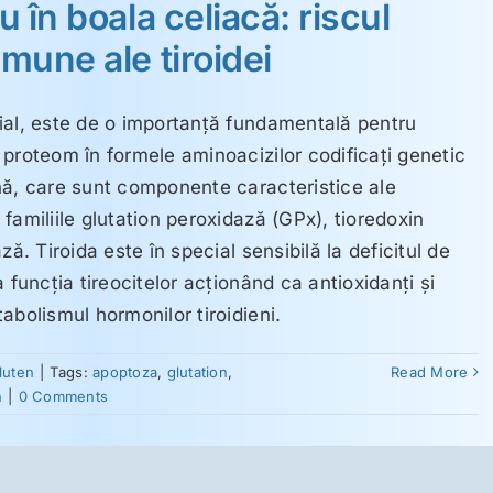
u în boala celiacă: riscul
imune ale tiroidei
ial, este de o importanţă fundamentală pentru
proteom în formele aminoacizilor codificaţi genetic
nă, care sunt componente caracteristice ale
familiile glutation peroxidază (GPx), tioredoxin
ză. Tiroida este în special sensibilă la deficitul de
 funcţia tireocitelor acţionând ca antioxidanţi şi
abolismul hormonilor tiroidieni.
gluten
|
Tags:
apoptoza
,
glutation
,
Read More
n
|
0 Comments