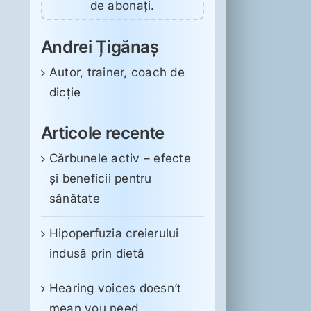
de abonați.
Andrei Țigănaș
Autor, trainer, coach de
dicție
Articole recente
Cărbunele activ – efecte
și beneficii pentru
sănătate
Hipoperfuzia creierului
indusă prin dietă
Hearing voices doesn’t
mean you need