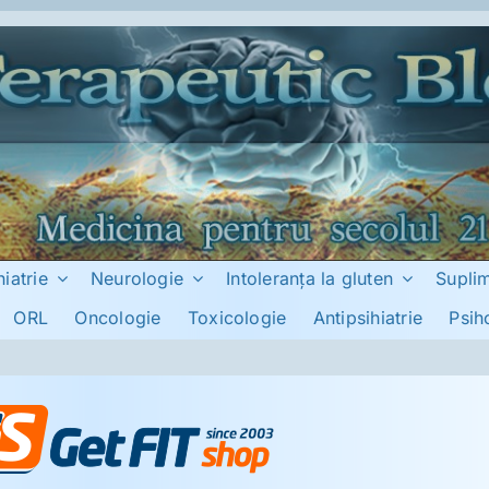
hiatrie
Neurologie
Intoleranţa la gluten
Supli
ORL
Oncologie
Toxicologie
Antipsihiatrie
Psih