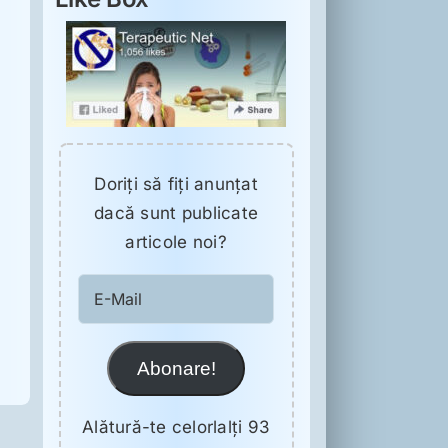
Doriţi să fiţi anunţat
dacă sunt publicate
articole noi?
E-
Mail
Abonare!
Alătură-te celorlalți 93