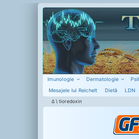
Skip
to
content
Imunologie
Dermatologie
Psi
Mesajele lui Reichelt
Dietă
LDN
Δ
\
tioredoxin