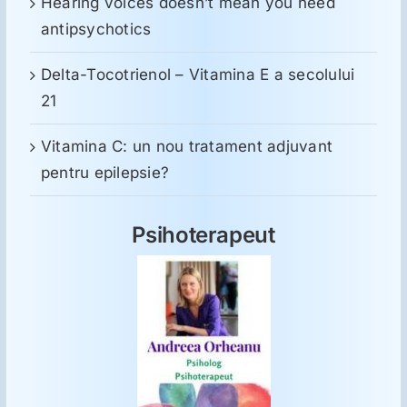
Hearing voices doesn’t mean you need
antipsychotics
Delta-Tocotrienol – Vitamina E a secolului
21
Vitamina C: un nou tratament adjuvant
pentru epilepsie?
Psihoterapeut