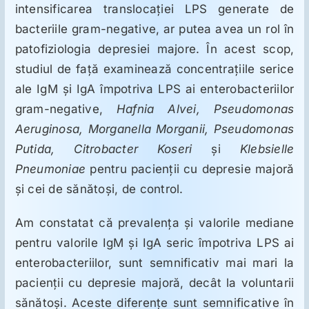
ORL
intensificarea translocaţiei LPS generate de
bacteriile gram-negative, ar putea avea un rol în
Oncologie
patofiziologia depresiei majore. În acest scop,
studiul de faţă examinează concentraţiile serice
ale IgM şi IgA împotriva LPS ai enterobacteriilor
Toxicologie
gram-negative,
Hafnia Alvei, Pseudomonas
Aeruginosa, Morganella Morganii, Pseudomonas
Antipsihiatrie
Putida, Citrobacter Koseri
şi
Klebsielle
Pneumoniae
pentru pacienţii cu depresie majoră
Psihoterapie
şi cei de sănătoşi, de control.
Am constatat că prevalenţa şi valorile mediane
Antropologie
pentru valorile IgM şi IgA seric împotriva LPS ai
enterobacteriilor, sunt semnificativ mai mari la
Proză utilă
pacienţii cu depresie majoră, decât la voluntarii
sănătoşi. Aceste diferenţe sunt semnificative în