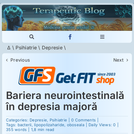
Skip
to
content
Toggle
Toggle
Navigation
Navigation
Δ
\
Psihiatrie
\
Depresie
\
Cautare...
Imunologie
Previous
Next
Dermatologie
Psihiatrie
Bariera neurointestinală
în depresia majoră
Neurologie
on
Categories:
Depresie
,
Psihiatrie
|
0 Comments
|
Bariera
Tags:
bacterii
,
lipopolizaharide
,
oboseala
|
Daily Views: 0
|
neurointestinală
355 words
|
1,8 min read
Intoleranţa la gluten