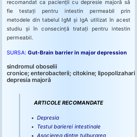
recomandat ca pacienţii cu depresie majoră să
fie testaţi pentru intestin permeabil prin
metodele din tabelul IgM şi IgA utilizat în acest
studiu şi în consecinţă trataţi pentru intestin
permeabil.
SURSA:
Gut-Brain barrier in major depression
sindromul oboselii
cronice; enterobacterii; citokine; lipopolizahari
depresia majoră
ARTICOLE RECOMANDATE
Depresia
Testul barierei intestinale
Asocierea dintre tulburarea