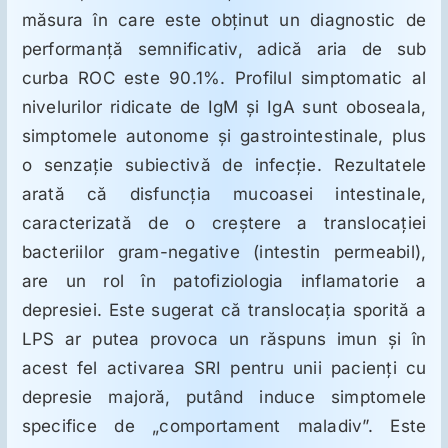
măsura în care este obţinut un diagnostic de
performanţă semnificativ, adică aria de sub
curba ROC este 90.1%. Profilul simptomatic al
nivelurilor ridicate de IgM şi IgA sunt oboseala,
simptomele autonome şi gastrointestinale, plus
o senzaţie subiectivă de infecţie. Rezultatele
arată că disfuncţia mucoasei intestinale,
caracterizată de o creştere a translocaţiei
bacteriilor gram-negative (intestin permeabil),
are un rol în patofiziologia inflamatorie a
depresiei. Este sugerat că translocaţia sporită a
LPS ar putea provoca un răspuns imun şi în
acest fel activarea SRI pentru unii pacienţi cu
depresie majoră, putând induce simptomele
specifice de „comportament maladiv”. Este