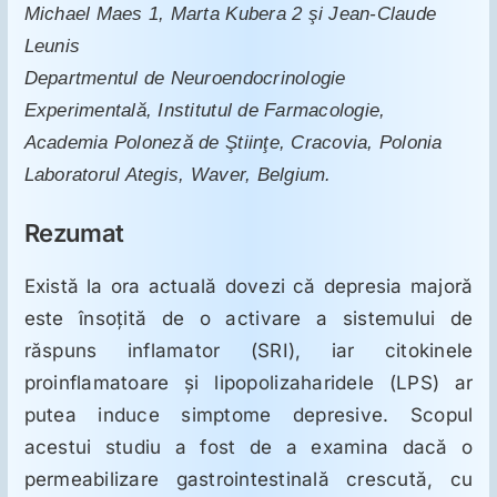
în
Michael Maes 1, Marta Kubera 2 şi Jean-Claude
depresia
majoră
Leunis
Suplimente
Departmentul de Neuroendocrinologie
Experimentală, Institutul de Farmacologie,
Reumatologie
Academia Poloneză de Ştiinţe, Cracovia, Polonia
Laboratorul Ategis, Waver, Belgium.
Ginecologie
Rezumat
Mesajele lui Reichelt
Există la ora actuală dovezi că depresia majoră
este însoţită de o activare a sistemului de
răspuns inflamator (SRI), iar citokinele
Dietă
proinflamatoare şi lipopolizaharidele (LPS) ar
putea induce simptome depresive. Scopul
LDN
acestui studiu a fost de a examina dacă o
permeabilizare gastrointestinală crescută, cu