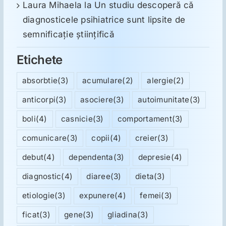
Laura Mihaela
la
Un studiu descoperă că
diagnosticele psihiatrice sunt lipsite de
semnificație științifică
Etichete
absorbtie
(3)
acumulare
(2)
alergie
(2)
anticorpi
(3)
asociere
(3)
autoimunitate
(3)
boli
(4)
casnicie
(3)
comportament
(3)
comunicare
(3)
copii
(4)
creier
(3)
debut
(4)
dependenta
(3)
depresie
(4)
diagnostic
(4)
diaree
(3)
dieta
(3)
etiologie
(3)
expunere
(4)
femei
(3)
ficat
(3)
gene
(3)
gliadina
(3)