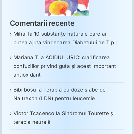
Comentarii recente
Mihai
la
10 substanţe naturale care ar
putea ajuta vindecarea Diabetului de Tip I
Mariana.T
la
ACIDUL URIC: clarificarea
confuziilor privind guta și acest important
antioxidant
Bibi bosu
la
Terapia cu doze slabe de
Naltrexon (LDN) pentru leucemie
Victor Tcacenco
la
Sindromul Tourette şi
terapia neurală