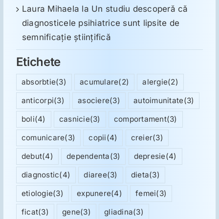
Laura Mihaela
la
Un studiu descoperă că
diagnosticele psihiatrice sunt lipsite de
semnificație științifică
Etichete
absorbtie
(3)
acumulare
(2)
alergie
(2)
anticorpi
(3)
asociere
(3)
autoimunitate
(3)
boli
(4)
casnicie
(3)
comportament
(3)
comunicare
(3)
copii
(4)
creier
(3)
debut
(4)
dependenta
(3)
depresie
(4)
diagnostic
(4)
diaree
(3)
dieta
(3)
etiologie
(3)
expunere
(4)
femei
(3)
ficat
(3)
gene
(3)
gliadina
(3)