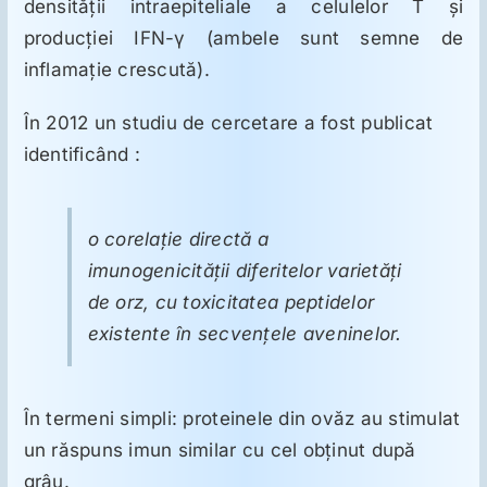
densităţii intraepiteliale a celulelor T şi
producţiei IFN-γ (ambele sunt semne de
inflamaţie crescută).
În 2012 un studiu de cercetare a fost publicat
identificând :
o corelaţie directă a
imunogenicităţii diferitelor varietăţi
de orz, cu toxicitatea peptidelor
existente în secvenţele aveninelor.
În termeni simpli: proteinele din ovăz au stimulat
un răspuns imun similar cu cel obţinut după
grâu.