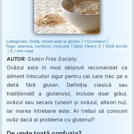
Suplimente
Reumatologie
on
Categories:
Dietă
,
Intoleranţa la gluten
|
1 Comment
|
Este
Tags:
avenina
,
continut
,
inlocuire
|
Daily Views: 0
|
1206 words
sigur
|
6,1 min read
consumul
Ginecologie
AUTOR
: Gluten Free Society
de
ovăz
Ovăzul este în mod obişnuit recomandat ca
în
dieta
Mesajele lui Reichelt
aliment înlocuitor sigur pentru cei care trec pe o
fără
gluten?
dietă fără gluten. Definiţia clasică sau
tradiţională
a glutenului, include doar grâul,
Dietă
ovăzul sau secara (uneori şi ovăzul, alteori nu).
Iar marea întrebare este: Ar trebui să consumi
LDN
ovăz dacă ai probleme cu glutenul?
De unde toată confuzia?