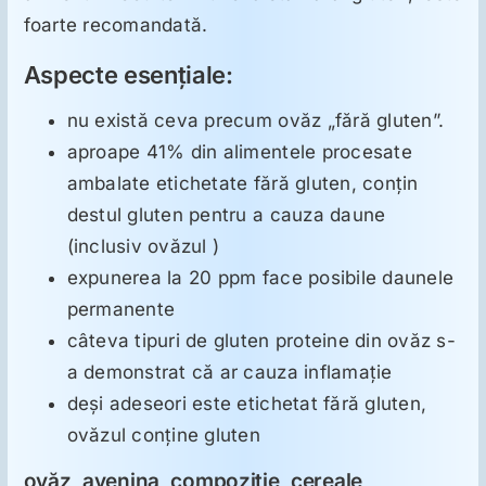
foarte recomandată.
Aspecte esenţiale:
nu există ceva precum ovăz „fără gluten”.
aproape 41% din alimentele procesate
ambalate etichetate fără gluten, conţin
destul gluten pentru a cauza daune
(inclusiv ovăzul )
expunerea la 20 ppm face posibile daunele
permanente
câteva tipuri de gluten proteine din ovăz s-
a demonstrat că ar cauza inflamaţie
deşi adeseori este etichetat fără gluten,
ovăzul conţine gluten
ovăz, avenina, compozitie, cereale