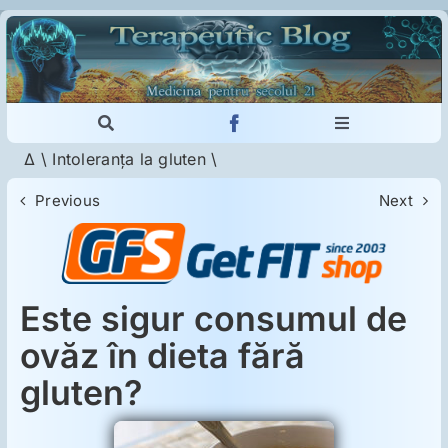
Skip
to
content
Toggle
Toggle
Navigation
Navigation
Δ
\
Intoleranţa la gluten
\
Cautare...
Imunologie
Previous
Next
Dermatologie
Psihiatrie
Este sigur consumul de
ovăz în dieta fără
Neurologie
gluten?
Intoleranţa la gluten