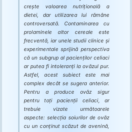
creşte valoarea nutriţională a
dietei, dar utilizarea lui rămâne
controversată. Contaminarea cu
prolaminele altor cereale este
frecventă, iar unele studii clinice şi
experimentale sprijină perspectiva
că un subgrup al pacienţilor celiaci
ar putea fi intoleranţi la ovăzul pur.
Astfel, acest subiect este mai
complex decât se sugera anterior.
Pentru a produce ovăz sigur
pentru toţi pacienţii celiaci, ar
trebuie vizate următoarele
aspecte: selecţia soiurilor de ovăz
cu un conţinut scăzut de avenină,