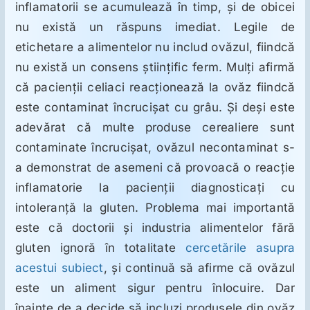
inflamatorii se acumulează în timp, şi de obicei
nu există un răspuns imediat. Legile de
etichetare a alimentelor nu includ ovăzul, fiindcă
nu există un consens ştiinţific ferm. Mulţi afirmă
că pacienţii celiaci reacţionează la ovăz fiindcă
este contaminat încrucişat cu grâu. Şi deşi este
adevărat că multe produse cerealiere sunt
contaminate încrucişat, ovăzul necontaminat s-
a demonstrat de asemeni că provoacă o reacţie
inflamatorie la pacienţii diagnosticaţi cu
intoleranţă la gluten. Problema mai importantă
este că doctorii şi industria alimentelor fără
gluten ignoră în totalitate
cercetările asupra
acestui subiect
, şi continuă să afirme că ovăzul
este un aliment sigur pentru înlocuire. Dar
înainte de a decide să incluzi produsele din ovăz