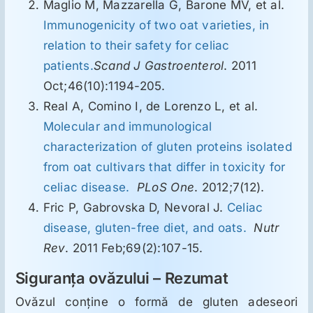
Maglio M, Mazzarella G, Barone MV, et al.
Immunogenicity of two oat varieties, in
relation to their safety for celiac
patients.
Scand J Gastroenterol
. 2011
Oct;46(10):1194-205.
Real A, Comino I, de Lorenzo L, et al.
Molecular and immunological
characterization of gluten proteins isolated
from oat cultivars that differ in toxicity for
celiac disease.
PLoS One
. 2012;7(12).
Fric P, Gabrovska D, Nevoral J.
Celiac
disease, gluten-free diet, and oats.
Nutr
Rev
. 2011 Feb;69(2):107-15.
Siguranţa ovăzului – Rezumat
Ovăzul conţine o formă de gluten adeseori