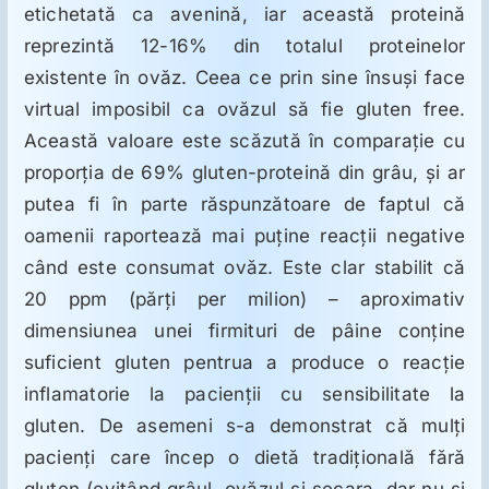
etichetată ca avenină, iar această proteină
reprezintă 12-16% din totalul proteinelor
existente în ovăz. Ceea ce prin sine însuşi face
virtual imposibil ca ovăzul să fie gluten free.
Această valoare este scăzută în comparaţie cu
proporţia de 69% gluten-proteină din grâu, şi ar
putea fi în parte răspunzătoare de faptul că
oamenii raportează mai puţine reacţii negative
când este consumat ovăz. Este clar stabilit că
20 ppm (părţi per milion) – aproximativ
dimensiunea unei firmituri de pâine conţine
suficient gluten pentrua a produce o reacţie
inflamatorie la pacienţii cu sensibilitate la
gluten. De asemeni s-a demonstrat că mulţi
pacienţi care încep o dietă tradiţională fără
gluten (evitând grâul, ovăzul şi secara, dar nu şi