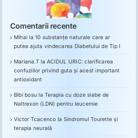
Comentarii recente
Mihai
la
10 substanţe naturale care ar
putea ajuta vindecarea Diabetului de Tip I
Mariana.T
la
ACIDUL URIC: clarificarea
confuziilor privind guta și acest important
antioxidant
Bibi bosu
la
Terapia cu doze slabe de
Naltrexon (LDN) pentru leucemie
Victor Tcacenco
la
Sindromul Tourette şi
terapia neurală