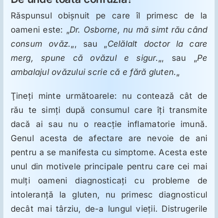
ORL
Răspunsul obişnuit pe care îl primesc de la
oameni este: „
Dr. Osborne, nu mă simt rău când
Oncologie
consum ovăz.
„, sau „
Celălalt doctor la care
merg, spune că ovăzul e sigur.
„, sau „
Pe
Toxicologie
ambalajul ovăzului scrie că e fără gluten.
„
Ţineţi minte următoarele: nu contează cât de
Antipsihiatrie
rău te simţi după consumul care îţi transmite
dacă ai sau nu o reacţie inflamatorie imună.
Psihoterapie
Genul acesta de afectare are nevoie de ani
pentru a se manifesta cu simptome. Acesta este
Antropologie
unul din motivele principale pentru care cei mai
mulţi oameni diagnosticaţi cu probleme de
intoleranţă la gluten, nu primesc diagnosticul
Proză utilă
decât mai târziu, de-a lungul vieţii. Distrugerile