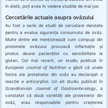
în dietă, poţi avea în vedere studiile de mai jos:
Cercetările actuale asupra ovăzului
Au fost o serie de studii de cercetare derulate
pentru a evalua siguranţa consumului de ovăz.
Multe dintre ele menţionează cum compuşi din
proteinele ovăzului provoacă inflamaţie şi
produc daune pacienţilor cu sensibilitate la
gluten. Cel mai recent, un studiu publicat în
European Journal of Nutrition
a găsit că unele
forme ale proteinelor din ovăz au declanşat o
reacţie a anticorpilor. Un alt studiu publicat în
Scandinavian Journal of Gastroenterology
, a
constatat că două varietăţi ale proteinelor din
ovăz, erau responsabile pentru creşterea