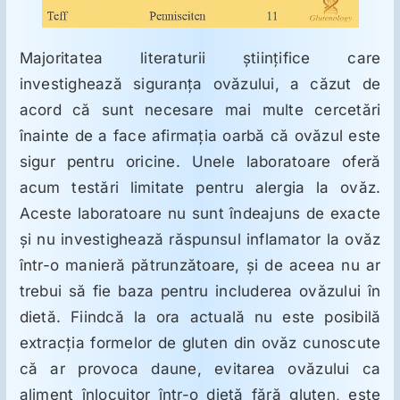
Majoritatea literaturii ştiinţifice care
investighează siguranţa ovăzului, a căzut de
acord că sunt necesare mai multe cercetări
înainte de a face afirmaţia oarbă că ovăzul este
sigur pentru oricine. Unele laboratoare oferă
acum testări limitate pentru alergia la ovăz.
Aceste laboratoare nu sunt îndeajuns de exacte
şi nu investighează răspunsul inflamator la ovăz
într-o manieră pătrunzătoare, şi de aceea nu ar
trebui să fie baza pentru includerea ovăzului în
dietă. Fiindcă la ora actuală nu este posibilă
extracţia formelor de gluten din ovăz cunoscute
că ar provoca daune, evitarea ovăzului ca
aliment înlocuitor într-o dietă fără gluten, este