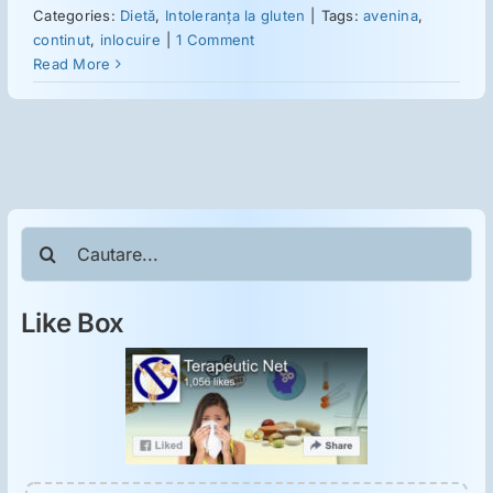
ORL
Categories:
Dietă
,
Intoleranţa la gluten
|
Tags:
avenina
,
continut
,
inlocuire
|
1 Comment
Read More
Oncologie
Toxicologie
Antipsihiatrie
Cautare...
Psihoterapie
Like Box
Antropologie
Proză utilă