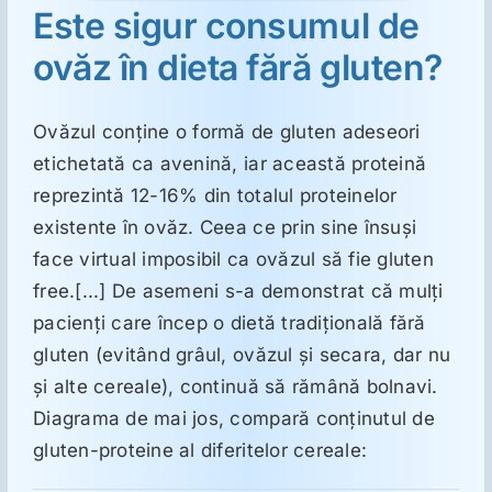
Este sigur consumul de
ovăz în dieta fără gluten?
Suplimente
Ovăzul conţine o formă de gluten adeseori
Reumatologie
etichetată ca avenină, iar această proteină
reprezintă 12-16% din totalul proteinelor
Ginecologie
existente în ovăz. Ceea ce prin sine însuşi
face virtual imposibil ca ovăzul să fie gluten
Mesajele lui Reichelt
free.[...] De asemeni s-a demonstrat că mulţi
pacienţi care încep o dietă tradiţională fără
Dietă
gluten (evitând grâul, ovăzul şi secara, dar nu
şi alte cereale), continuă să rămână bolnavi.
Diagrama de mai jos, compară conţinutul de
LDN
gluten-proteine al diferitelor cereale: