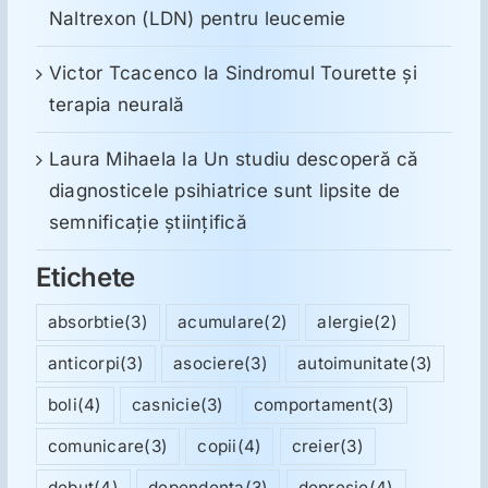
Naltrexon (LDN) pentru leucemie
Victor Tcacenco
la
Sindromul Tourette şi
terapia neurală
Laura Mihaela
la
Un studiu descoperă că
diagnosticele psihiatrice sunt lipsite de
semnificație științifică
Etichete
absorbtie
(3)
acumulare
(2)
alergie
(2)
anticorpi
(3)
asociere
(3)
autoimunitate
(3)
boli
(4)
casnicie
(3)
comportament
(3)
comunicare
(3)
copii
(4)
creier
(3)
debut
(4)
dependenta
(3)
depresie
(4)