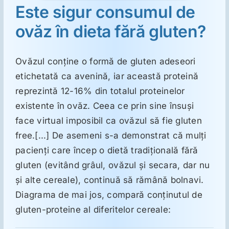
Este sigur consumul de
ovăz în dieta fără gluten?
Suplimente
Ovăzul conţine o formă de gluten adeseori
Reumatologie
etichetată ca avenină, iar această proteină
reprezintă 12-16% din totalul proteinelor
Ginecologie
existente în ovăz. Ceea ce prin sine însuşi
face virtual imposibil ca ovăzul să fie gluten
Mesajele lui Reichelt
free.[...] De asemeni s-a demonstrat că mulţi
pacienţi care încep o dietă tradiţională fără
Dietă
gluten (evitând grâul, ovăzul şi secara, dar nu
şi alte cereale), continuă să rămână bolnavi.
Diagrama de mai jos, compară conţinutul de
LDN
gluten-proteine al diferitelor cereale: