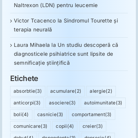
Naltrexon (LDN) pentru leucemie
Victor Tcacenco
la
Sindromul Tourette şi
terapia neurală
Laura Mihaela
la
Un studiu descoperă că
diagnosticele psihiatrice sunt lipsite de
semnificație științifică
Etichete
absorbtie
(3)
acumulare
(2)
alergie
(2)
anticorpi
(3)
asociere
(3)
autoimunitate
(3)
boli
(4)
casnicie
(3)
comportament
(3)
comunicare
(3)
copii
(4)
creier
(3)
debut
(4)
dependenta
(3)
depresie
(4)