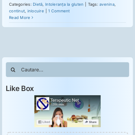
ORL
Categories:
Dietă
,
Intoleranţa la gluten
|
Tags:
avenina
,
continut
,
inlocuire
|
1 Comment
Read More
Oncologie
Toxicologie
Antipsihiatrie
Cautare...
Psihoterapie
Like Box
Antropologie
Proză utilă