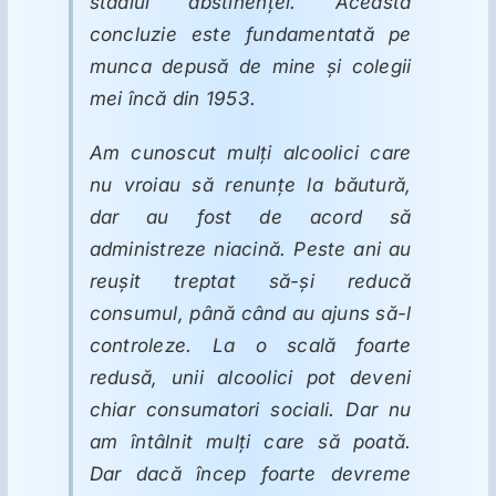
stadiul abstinenţei. Această
concluzie este fundamentată pe
munca depusă de mine şi colegii
mei încă din 1953.
Am cunoscut mulţi alcoolici care
nu vroiau să renunţe la băutură,
dar au fost de acord să
administreze niacină. Peste ani au
reuşit treptat să-şi reducă
consumul, până când au ajuns să-l
controleze. La o scală foarte
redusă, unii alcoolici pot deveni
chiar consumatori sociali. Dar nu
am întâlnit mulţi care să poată.
Dar dacă încep foarte devreme