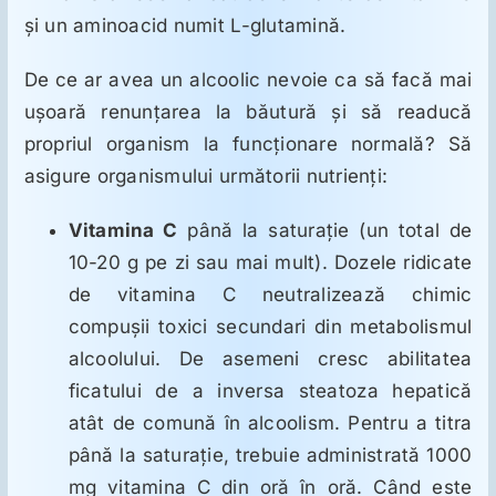
şi un aminoacid numit L-glutamină.
De ce ar avea un alcoolic nevoie ca să facă mai
uşoară renunţarea la băutură şi să readucă
propriul organism la funcţionare normală? Să
asigure organismului următorii nutrienţi:
Vitamina C
până la saturaţie (un total de
10-20 g pe zi sau mai mult). Dozele ridicate
de vitamina C neutralizează chimic
compuşii toxici secundari din metabolismul
alcoolului. De asemeni cresc abilitatea
ficatului de a inversa steatoza hepatică
atât de comună în alcoolism. Pentru a titra
până la saturaţie, trebuie administrată 1000
mg vitamina C din oră în oră. Când este