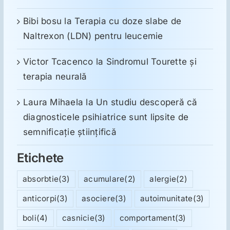
Bibi bosu
la
Terapia cu doze slabe de
Naltrexon (LDN) pentru leucemie
Victor Tcacenco
la
Sindromul Tourette şi
terapia neurală
Laura Mihaela
la
Un studiu descoperă că
diagnosticele psihiatrice sunt lipsite de
semnificație științifică
Etichete
absorbtie
(3)
acumulare
(2)
alergie
(2)
anticorpi
(3)
asociere
(3)
autoimunitate
(3)
boli
(4)
casnicie
(3)
comportament
(3)