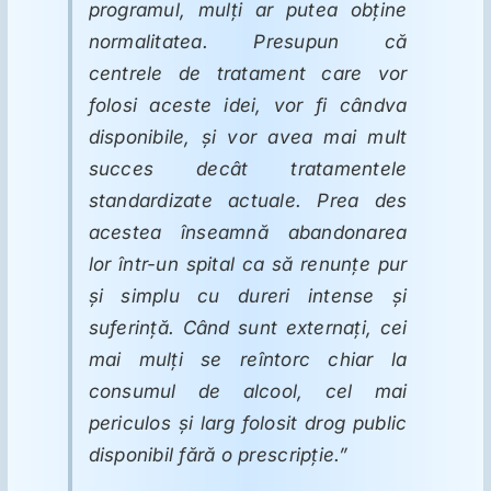
programul, mulţi ar putea obţine
normalitatea. Presupun că
centrele de tratament care vor
folosi aceste idei, vor fi cândva
disponibile, şi vor avea mai mult
succes decât tratamentele
standardizate actuale. Prea des
acestea înseamnă abandonarea
lor într-un spital ca să renunţe pur
şi simplu cu dureri intense şi
suferinţă. Când sunt externaţi, cei
mai mulţi se reîntorc chiar la
consumul de alcool, cel mai
periculos şi larg folosit drog public
disponibil fără o prescripţie.”