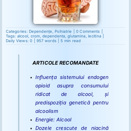
Suplimente
on
Categories:
Dependenţe
,
Psihiatrie
|
0 Comments
|
Reumatologie
Protocol
Tags:
alcool
,
crom
,
dependenta
,
glutamina
,
lecitina
|
terapeutic
Daily Views: 0
|
957 words
|
5 min read
pentru
alcoolism
Ginecologie
ARTICOLE RECOMANDATE
Mesajele lui Reichelt
Influenţa sistemului endogen
opioid asupra consumului
Dietă
ridicat de alcool, şi
predispoziţia genetică pentru
alcoolism
LDN
Energie: Alcool
Dozele crescute de niacină