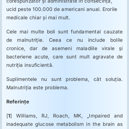
corespunzător şi administrate în consecinţă,
ucid peste 100.000 de americani anual. Erorile
medicale chiar şi mai mult.
Cele mai multe boli sunt fundamental cauzate
de malnutriţie. Ceea ce nu include bolile
cronice, dar de asemeni maladiile virale şi
bacteriene acute, care sunt mult agravate de
nutriţia insuficientă.
Suplimentele nu sunt problema, cât soluţia.
Malnutriţia este problema.
Referinţe
[
1
] Williams, RJ, Roach, MK, „Impaired and
inadequate glucose metabolism in the brain as