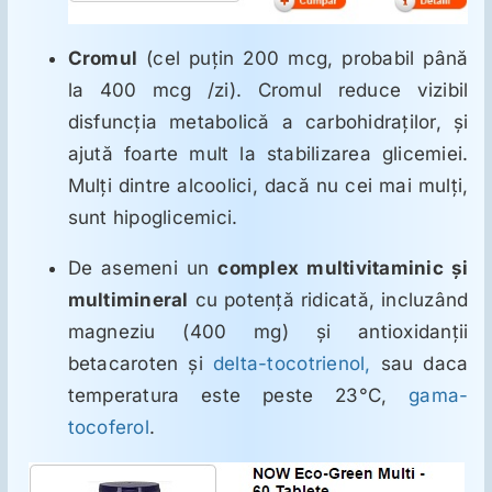
Cromul
(cel puţin 200 mcg, probabil până
la 400 mcg /zi). Cromul reduce vizibil
disfuncţia metabolică a carbohidraţilor, şi
ajută foarte mult la stabilizarea glicemiei.
Mulţi dintre alcoolici, dacă nu cei mai mulţi,
sunt hipoglicemici.
De asemeni un
complex multivitaminic şi
multimineral
cu potenţă ridicată, incluzând
magneziu (400 mg) şi antioxidanţii
betacaroten şi
delta-tocotrienol,
sau daca
temperatura este peste 23°C,
gama-
tocoferol
.