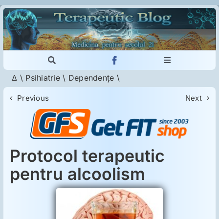
Skip
to
content
Toggle
Toggle
Navigation
Navigation
Δ
\
Psihiatrie
\
Dependenţe
\
Cautare...
Imunologie
Previous
Next
Dermatologie
Psihiatrie
Protocol terapeutic
pentru alcoolism
Neurologie
Intoleranţa la gluten