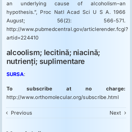
an underlying cause of alcoholism–an
hypothesis.”, Proc Natl Acad Sci U S A. 1966
August; 56(2): 566-571.
http://www.pubmedcentral.gov/articlerender.fcgi?
artid=224410
alcoolism; lecitină; niacină;
nutrienţi; suplimentare
SURSA
:
To subscribe at no charge:
http://www.orthomolecular.org/subscribe.html
Previous
Next