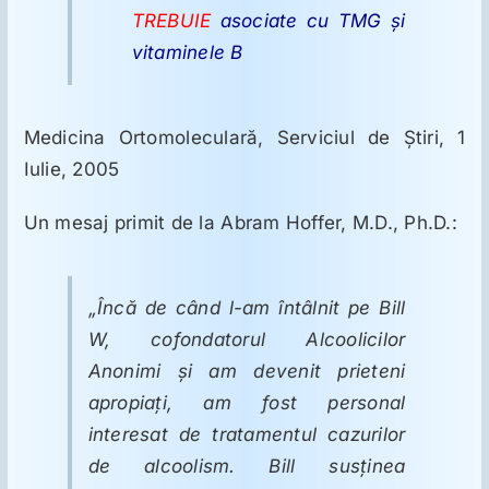
ORL
TREBUIE
asociate cu TMG şi
vitaminele B
Oncologie
Medicina Ortomoleculară, Serviciul de Știri, 1
Toxicologie
Iulie, 2005
Antipsihiatrie
Un mesaj primit de la Abram Hoffer, M.D., Ph.D.:
Psihoterapie
„Încă de când l-am întâlnit pe Bill
W, cofondatorul
Alcoolicilor
Antropologie
Anonimi
şi am devenit prieteni
apropiaţi, am fost personal
interesat de tratamentul cazurilor
Proză utilă
de alcoolism. Bill susţinea