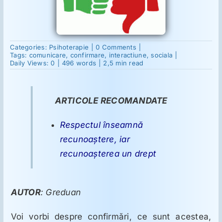
Suplimente
on
Categories:
Psihoterapie
|
0 Comments
|
Confirmarea
Tags:
comunicare
,
confirmare
,
interactiune
,
sociala
|
Reumatologie
înseamnă
Daily Views: 0
|
496 words
|
2,5 min read
comunicare
Ginecologie
ARTICOLE RECOMANDATE
Respectul înseamnă
Mesajele lui Reichelt
recunoaştere, iar
recunoaşterea un drept
Dietă
LDN
AUTOR
: Greduan
Voi vorbi despre confirmări, ce sunt acestea,