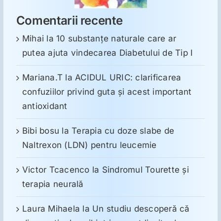
Comentarii recente
Mihai
la
10 substanţe naturale care ar
putea ajuta vindecarea Diabetului de Tip I
Mariana.T
la
ACIDUL URIC: clarificarea
confuziilor privind guta și acest important
antioxidant
Bibi bosu
la
Terapia cu doze slabe de
Naltrexon (LDN) pentru leucemie
Victor Tcacenco
la
Sindromul Tourette şi
terapia neurală
Laura Mihaela
la
Un studiu descoperă că