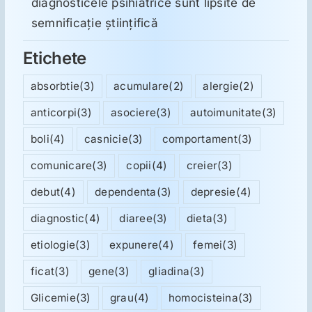
diagnosticele psihiatrice sunt lipsite de
semnificație științifică
Etichete
absorbtie
(3)
acumulare
(2)
alergie
(2)
anticorpi
(3)
asociere
(3)
autoimunitate
(3)
boli
(4)
casnicie
(3)
comportament
(3)
comunicare
(3)
copii
(4)
creier
(3)
debut
(4)
dependenta
(3)
depresie
(4)
diagnostic
(4)
diaree
(3)
dieta
(3)
etiologie
(3)
expunere
(4)
femei
(3)
ficat
(3)
gene
(3)
gliadina
(3)
Glicemie
(3)
grau
(4)
homocisteina
(3)