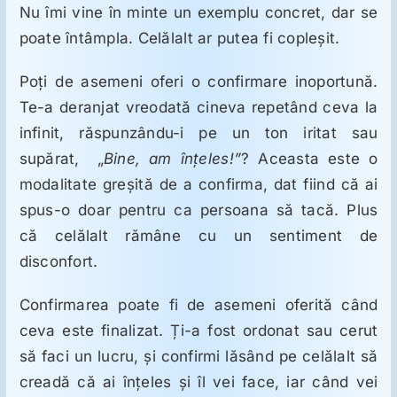
Nu îmi vine în minte un exemplu concret, dar se
poate întâmpla. Celălalt ar putea fi copleşit.
Poţi de asemeni oferi o confirmare inoportună.
Te-a deranjat vreodată cineva repetând ceva la
infinit, răspunzându-i pe un ton iritat sau
supărat, „
Bine, am înţeles!”
? Aceasta este o
modalitate greşită de a confirma, dat fiind că ai
spus-o doar pentru ca persoana să tacă. Plus
că celălalt rămâne cu un sentiment de
disconfort.
Confirmarea poate fi de asemeni oferită când
ceva este finalizat. Ți-a fost ordonat sau cerut
să faci un lucru, şi confirmi lăsând pe celălalt să
creadă că ai înţeles şi îl vei face, iar când vei