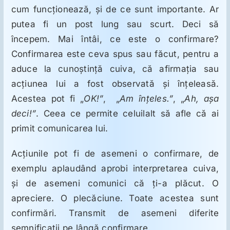
ORL
cum funcţionează, şi de ce sunt importante. Ar
putea fi un post lung sau scurt. Deci să
Oncologie
începem. Mai întâi, ce este o confirmare?
Confirmarea este ceva spus sau făcut, pentru a
aduce la cunoştinţă cuiva, că afirmaţia sau
Toxicologie
acţiunea lui a fost observată şi înţeleasă.
Acestea pot fi „
OK!”
, „
Am înţeles.”
, „
Ah, aşa
Antipsihiatrie
deci!”
. Ceea ce permite celuilalt să afle că ai
primit comunicarea lui.
Psihoterapie
Acţiunile pot fi de asemeni o confirmare, de
exemplu aplaudând aprobi interpretarea cuiva,
Antropologie
şi de asemeni comunici că ţi-a plăcut. O
apreciere. O plecăciune. Toate acestea sunt
Proză utilă
confirmări. Transmit de asemeni diferite
semnificaţii pe lângă confirmare.