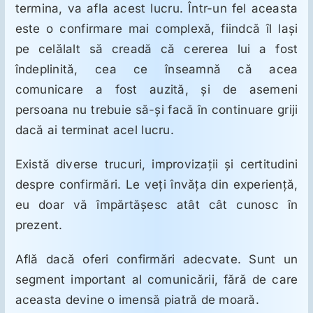
termina, va afla acest lucru. Într-un fel aceasta
este o confirmare mai complexă, fiindcă îl laşi
pe celălalt să creadă că cererea lui a fost
îndeplinită, cea ce înseamnă că acea
comunicare a fost auzită, şi de asemeni
persoana nu trebuie să-şi facă în continuare griji
dacă ai terminat acel lucru.
Există diverse trucuri, improvizaţii şi certitudini
despre confirmări. Le veţi învăţa din experienţă,
eu doar vă împărtăşesc atât cât cunosc în
prezent.
Află dacă oferi confirmări adecvate. Sunt un
segment important al comunicării, fără de care
aceasta devine o imensă piatră de moară.