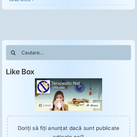
ORL
Oncologie
Toxicologie
Cautare...
Antipsihiatrie
Like Box
Psihoterapie
Antropologie
Proză utilă
Doriţi să fiţi anunţat dacă sunt publicate