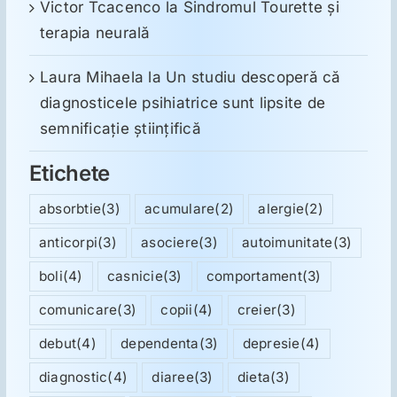
Victor Tcacenco
la
Sindromul Tourette şi
terapia neurală
Laura Mihaela
la
Un studiu descoperă că
diagnosticele psihiatrice sunt lipsite de
semnificație științifică
Etichete
absorbtie
(3)
acumulare
(2)
alergie
(2)
anticorpi
(3)
asociere
(3)
autoimunitate
(3)
boli
(4)
casnicie
(3)
comportament
(3)
comunicare
(3)
copii
(4)
creier
(3)
debut
(4)
dependenta
(3)
depresie
(4)
diagnostic
(4)
diaree
(3)
dieta
(3)