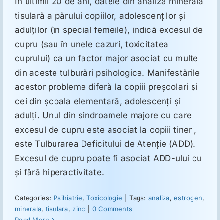
În ultimii 20 de ani, datele din analiza minerală
tisulară a părului copiilor, adolescenţilor şi
Suplimente
adulţilor (în special femeile), indică excesul de
cupru (sau în unele cazuri, toxicitatea
cuprului) ca un factor major asociat cu multe
Reumatologie
din aceste tulburări psihologice. Manifestările
acestor probleme diferă la copiii preşcolari şi
Ginecologie
cei din şcoala elementară, adolescenţi şi
adulţi. Unul din sindroamele majore cu care
Mesajele lui Reichelt
excesul de cupru este asociat la copiii tineri,
este Tulburarea Deficitului de Atenţie (ADD).
Dietă
Excesul de cupru poate fi asociat ADD-ului cu
şi fără hiperactivitate.
LDN
Categories:
Psihiatrie
,
Toxicologie
|
Tags:
analiza
,
estrogen
,
minerala
,
tisulara
,
zinc
|
0 Comments
Read More