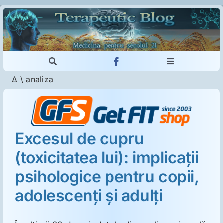
Skip
to
content
Toggle
Toggle
Navigation
Navigation
Δ
\
analiza
Cautare...
Imunologie
Dermatologie
Excesul de cupru
(toxicitatea lui): implicaţii
Psihiatrie
psihologice pentru copii,
Neurologie
adolescenţi şi adulţi
Intoleranţa la gluten