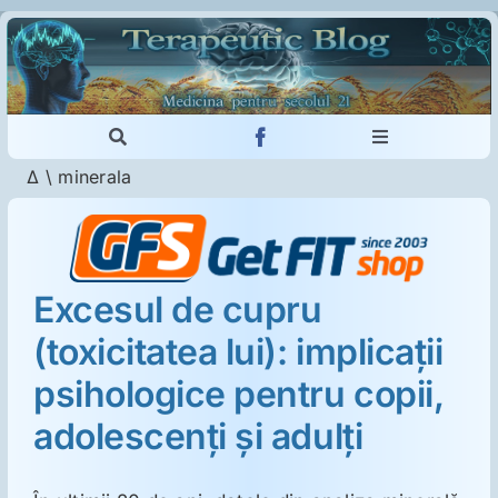
Skip
to
content
Toggle
Toggle
Navigation
Navigation
Δ
\
minerala
Cautare...
Imunologie
Dermatologie
Excesul de cupru
(toxicitatea lui): implicaţii
Psihiatrie
psihologice pentru copii,
Neurologie
adolescenţi şi adulţi
Intoleranţa la gluten