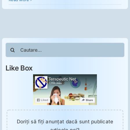
ORL
Oncologie
Toxicologie
Cautare...
Antipsihiatrie
Like Box
Psihoterapie
Antropologie
Proză utilă
Doriţi să fiţi anunţat dacă sunt publicate