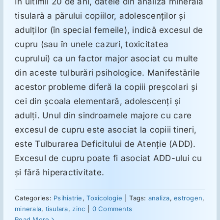
În ultimii 20 de ani, datele din analiza minerală
tisulară a părului copiilor, adolescenţilor şi
Suplimente
adulţilor (în special femeile), indică excesul de
cupru (sau în unele cazuri, toxicitatea
cuprului) ca un factor major asociat cu multe
Reumatologie
din aceste tulburări psihologice. Manifestările
acestor probleme diferă la copiii preşcolari şi
Ginecologie
cei din şcoala elementară, adolescenţi şi
adulţi. Unul din sindroamele majore cu care
Mesajele lui Reichelt
excesul de cupru este asociat la copiii tineri,
este Tulburarea Deficitului de Atenţie (ADD).
Dietă
Excesul de cupru poate fi asociat ADD-ului cu
şi fără hiperactivitate.
LDN
Categories:
Psihiatrie
,
Toxicologie
|
Tags:
analiza
,
estrogen
,
minerala
,
tisulara
,
zinc
|
0 Comments
Read More