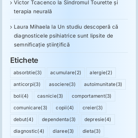
Victor Tcacenco
la
Sindromul Tourette şi
terapia neurală
Laura Mihaela
la
Un studiu descoperă că
diagnosticele psihiatrice sunt lipsite de
semnificație științifică
Etichete
absorbtie
(3)
acumulare
(2)
alergie
(2)
anticorpi
(3)
asociere
(3)
autoimunitate
(3)
boli
(4)
casnicie
(3)
comportament
(3)
comunicare
(3)
copii
(4)
creier
(3)
debut
(4)
dependenta
(3)
depresie
(4)
diagnostic
(4)
diaree
(3)
dieta
(3)