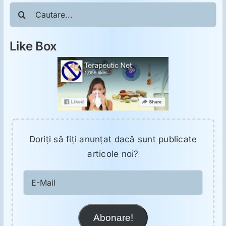
ORL
Cautare...
Oncologie
Like Box
Toxicologie
Antipsihiatrie
Psihoterapie
Doriţi să fiţi anunţat dacă sunt publicate
articole noi?
Antropologie
E-
Mail
Proză utilă
Abonare!