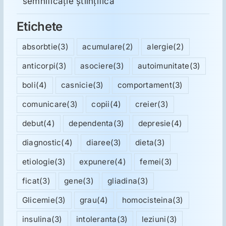
semnificație științifică
Etichete
absorbtie
(3)
acumulare
(2)
alergie
(2)
anticorpi
(3)
asociere
(3)
autoimunitate
(3)
boli
(4)
casnicie
(3)
comportament
(3)
comunicare
(3)
copii
(4)
creier
(3)
debut
(4)
dependenta
(3)
depresie
(4)
diagnostic
(4)
diaree
(3)
dieta
(3)
etiologie
(3)
expunere
(4)
femei
(3)
ficat
(3)
gene
(3)
gliadina
(3)
Glicemie
(3)
grau
(4)
homocisteina
(3)
insulina
(3)
intoleranta
(3)
leziuni
(3)