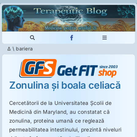
Skip
to
content
Toggle
Toggle
Navigation
Navigation
Δ
\
bariera
Cautare...
Imunologie
Dermatologie
Zonulina şi boala celiacă
Psihiatrie
Cercetătorii de la Universitatea Şcolii de
Medicină din Maryland, au constatat că
Neurologie
zonulina, proteina umană ce reglează
permeabilitatea intestinului, prezintă niveluri
Intoleranţa la gluten