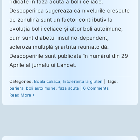
ridicate în faza acută a bolii celiace.
Descoperirea sugerează că nivelurile crescute
Suplimente
de zonulină sunt un factor contributiv la
evoluţia bolii celiace şi altor boli autoimune,
cum sunt diabetul insulino-dependent,
Reumatologie
scleroza multiplă şi artrita reumatoidă.
Descoperirile sunt publicate în numărul din 29
Ginecologie
Aprile al jurnalului Lancet.
Mesajele lui Reichelt
Categories:
Boala celiacă
,
Intoleranţa la gluten
|
Tags:
bariera
,
boli autoimune
,
faza acuta
|
0 Comments
Read More
Dietă
LDN