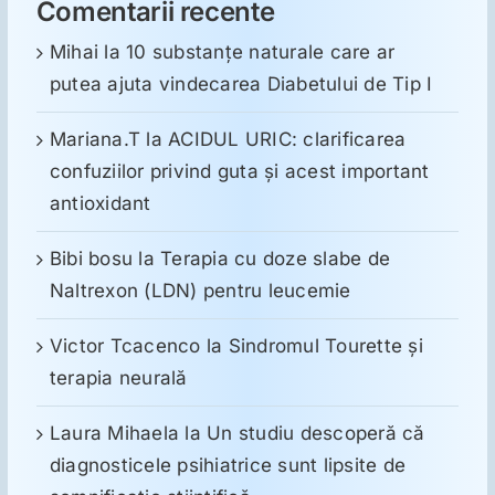
Comentarii recente
Mihai
la
10 substanţe naturale care ar
putea ajuta vindecarea Diabetului de Tip I
Mariana.T
la
ACIDUL URIC: clarificarea
confuziilor privind guta și acest important
antioxidant
Bibi bosu
la
Terapia cu doze slabe de
Naltrexon (LDN) pentru leucemie
Victor Tcacenco
la
Sindromul Tourette şi
terapia neurală
Laura Mihaela
la
Un studiu descoperă că
diagnosticele psihiatrice sunt lipsite de