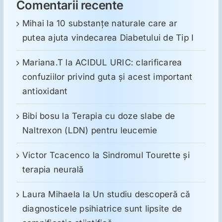
Comentarii recente
Mihai
la
10 substanţe naturale care ar
putea ajuta vindecarea Diabetului de Tip I
Mariana.T
la
ACIDUL URIC: clarificarea
confuziilor privind guta și acest important
antioxidant
Bibi bosu
la
Terapia cu doze slabe de
Naltrexon (LDN) pentru leucemie
Victor Tcacenco
la
Sindromul Tourette şi
terapia neurală
Laura Mihaela
la
Un studiu descoperă că
diagnosticele psihiatrice sunt lipsite de