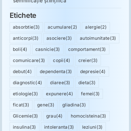
semnificație științifică
Etichete
absorbtie
(3)
acumulare
(2)
alergie
(2)
anticorpi
(3)
asociere
(3)
autoimunitate
(3)
boli
(4)
casnicie
(3)
comportament
(3)
comunicare
(3)
copii
(4)
creier
(3)
debut
(4)
dependenta
(3)
depresie
(4)
diagnostic
(4)
diaree
(3)
dieta
(3)
etiologie
(3)
expunere
(4)
femei
(3)
ficat
(3)
gene
(3)
gliadina
(3)
Glicemie
(3)
grau
(4)
homocisteina
(3)
insulina
(3)
intoleranta
(3)
leziuni
(3)