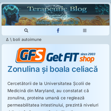
Skip
to
content
Toggle
Toggle
Navigation
Navigation
Δ
\
boli autoimune
Cautare...
Imunologie
Dermatologie
Zonulina şi boala celiacă
Psihiatrie
Cercetătorii de la Universitatea Şcolii de
Medicină din Maryland, au constatat că
Neurologie
zonulina, proteina umană ce reglează
permeabilitatea intestinului, prezintă niveluri
Intoleranţa la gluten