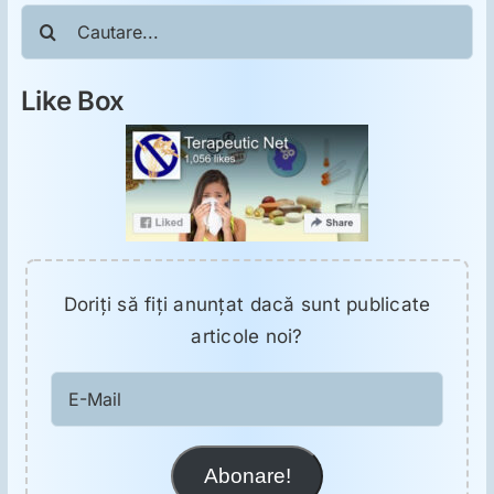
ORL
Cautare...
Oncologie
Like Box
Toxicologie
Antipsihiatrie
Psihoterapie
Doriţi să fiţi anunţat dacă sunt publicate
articole noi?
Antropologie
E-
Mail
Proză utilă
Abonare!