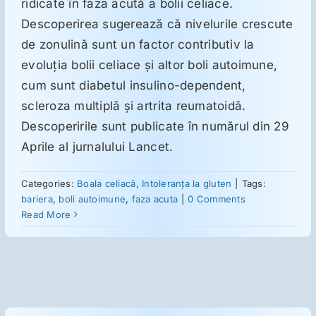
ridicate în faza acută a bolii celiace.
Descoperirea sugerează că nivelurile crescute
Suplimente
de zonulină sunt un factor contributiv la
evoluţia bolii celiace şi altor boli autoimune,
cum sunt diabetul insulino-dependent,
Reumatologie
scleroza multiplă şi artrita reumatoidă.
Descoperirile sunt publicate în numărul din 29
Ginecologie
Aprile al jurnalului Lancet.
Mesajele lui Reichelt
Categories:
Boala celiacă
,
Intoleranţa la gluten
|
Tags:
bariera
,
boli autoimune
,
faza acuta
|
0 Comments
Read More
Dietă
LDN