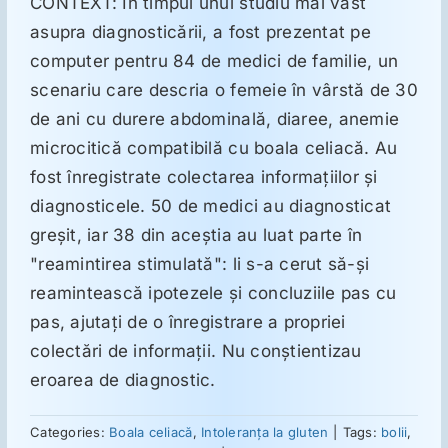
CONTEXT: În timpul unui studiu mai vast
asupra diagnosticării, a fost prezentat pe
Suplimente
computer pentru 84 de medici de familie, un
scenariu care descria o femeie în vârstă de 30
de ani cu durere abdominală, diaree, anemie
Reumatologie
microcitică compatibilă cu boala celiacă. Au
fost înregistrate colectarea informaţiilor şi
Ginecologie
diagnosticele. 50 de medici au diagnosticat
greşit, iar 38 din aceştia au luat parte în
Mesajele lui Reichelt
"reamintirea stimulată": li s-a cerut să-şi
reamintească ipotezele şi concluziile pas cu
Dietă
pas, ajutaţi de o înregistrare a propriei
colectări de informaţii. Nu conştientizau
eroarea de diagnostic.
LDN
Categories:
Boala celiacă
,
Intoleranţa la gluten
|
Tags:
bolii
,