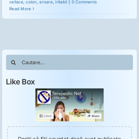
ORL
celiace
,
colon
,
eroare
,
iritabil
|
0 Comments
Read More
Oncologie
Toxicologie
Cautare...
Antipsihiatrie
Like Box
Psihoterapie
Antropologie
Proză utilă