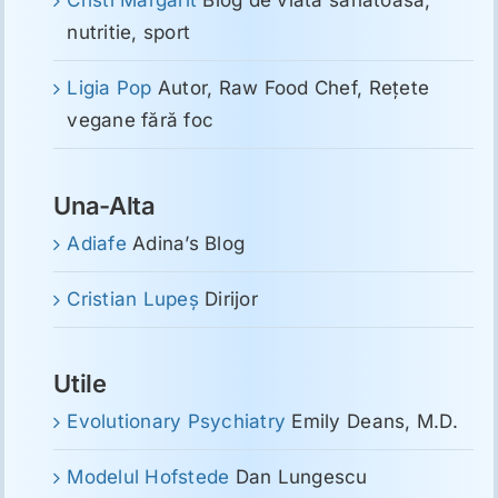
Cristi Mărgărit
Blog de viata sanatoasa,
nutritie, sport
Ligia Pop
Autor, Raw Food Chef, Reţete
vegane fără foc
Una-Alta
Adiafe
Adina’s Blog
Cristian Lupeş
Dirijor
Utile
Evolutionary Psychiatry
Emily Deans, M.D.
Modelul Hofstede
Dan Lungescu