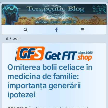
Skip
to
content
Toggle
Toggle
Navigation
Navigation
Δ
\
bolii
Cautare...
Imunologie
Dermatologie
Omiterea bolii celiace în
medicina de familie:
Psihiatrie
importanţa generării
Neurologie
ipotezei
Intoleranţa la gluten