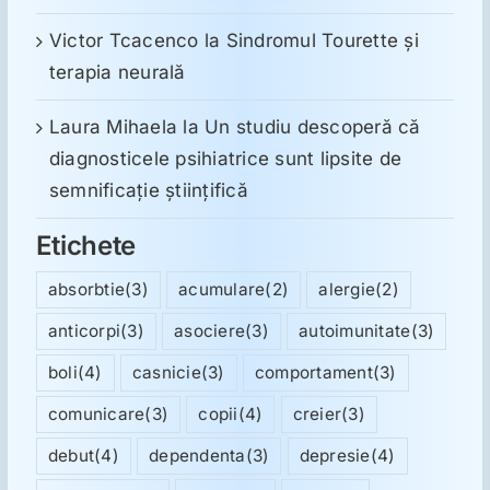
Victor Tcacenco
la
Sindromul Tourette şi
terapia neurală
Laura Mihaela
la
Un studiu descoperă că
diagnosticele psihiatrice sunt lipsite de
semnificație științifică
Etichete
absorbtie
(3)
acumulare
(2)
alergie
(2)
anticorpi
(3)
asociere
(3)
autoimunitate
(3)
boli
(4)
casnicie
(3)
comportament
(3)
comunicare
(3)
copii
(4)
creier
(3)
debut
(4)
dependenta
(3)
depresie
(4)