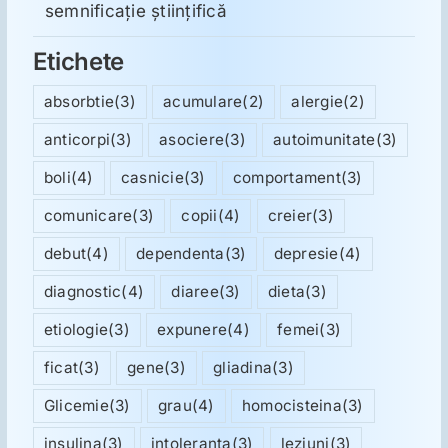
semnificație științifică
Etichete
absorbtie
(3)
acumulare
(2)
alergie
(2)
anticorpi
(3)
asociere
(3)
autoimunitate
(3)
boli
(4)
casnicie
(3)
comportament
(3)
comunicare
(3)
copii
(4)
creier
(3)
debut
(4)
dependenta
(3)
depresie
(4)
diagnostic
(4)
diaree
(3)
dieta
(3)
etiologie
(3)
expunere
(4)
femei
(3)
ficat
(3)
gene
(3)
gliadina
(3)
Glicemie
(3)
grau
(4)
homocisteina
(3)
insulina
(3)
intoleranta
(3)
leziuni
(3)