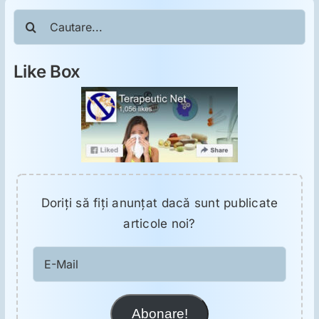
ORL
Cautare...
Oncologie
Like Box
Toxicologie
Antipsihiatrie
Psihoterapie
Doriţi să fiţi anunţat dacă sunt publicate
articole noi?
Antropologie
E-
Mail
Proză utilă
Abonare!