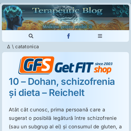
Skip
to
content
Toggle
Toggle
Navigation
Navigation
Δ
\
catatonica
Cautare...
Imunologie
Dermatologie
10 – Dohan, schizofrenia
şi dieta – Reichelt
Psihiatrie
Neurologie
Atât cât cunosc, prima persoană care a
sugerat o posibilă legătură între schizofrenie
(sau un subgrup al ei) şi consumul de gluten, a
Intoleranţa la gluten