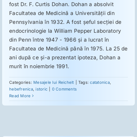
fost Dr. F. Curtis Dohan. Dohan a absolvit
Facultatea de Medicină a Universităţii din
Suplimente
Pennsylvania în 1932. A fost şeful secţiei de
endocrinologie la William Pepper Laboratory
Reumatologie
din Penn între 1947 - 1966 şi a lucrat în
Facultatea de Medicină până în 1975. La 25 de
ani după ce şi-a prezentat ipoteza, Dohan a
Ginecologie
murit în noiembrie 1991.
Mesajele lui Reichelt
Categories:
Mesajele lui Reichelt
|
Tags:
catatonica
,
hebefrenica
,
istoric
|
0 Comments
Read More
Dietă
LDN