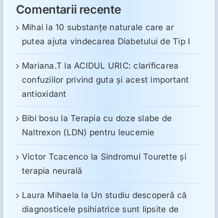
Comentarii recente
Mihai
la
10 substanţe naturale care ar
putea ajuta vindecarea Diabetului de Tip I
Mariana.T
la
ACIDUL URIC: clarificarea
confuziilor privind guta și acest important
antioxidant
Bibi bosu
la
Terapia cu doze slabe de
Naltrexon (LDN) pentru leucemie
Victor Tcacenco
la
Sindromul Tourette şi
terapia neurală
Laura Mihaela
la
Un studiu descoperă că
diagnosticele psihiatrice sunt lipsite de