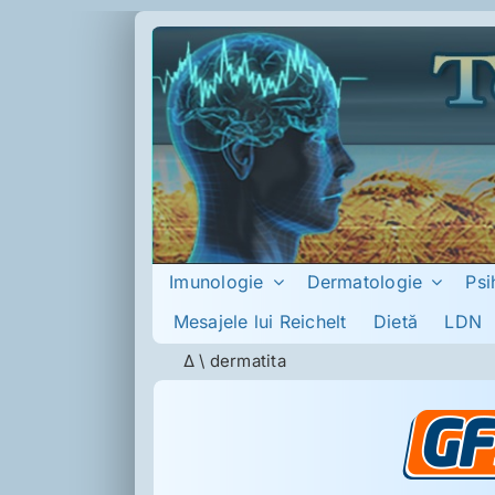
Skip
to
content
Imunologie
Dermatologie
Psi
Mesajele lui Reichelt
Dietă
LDN
Δ
\
dermatita