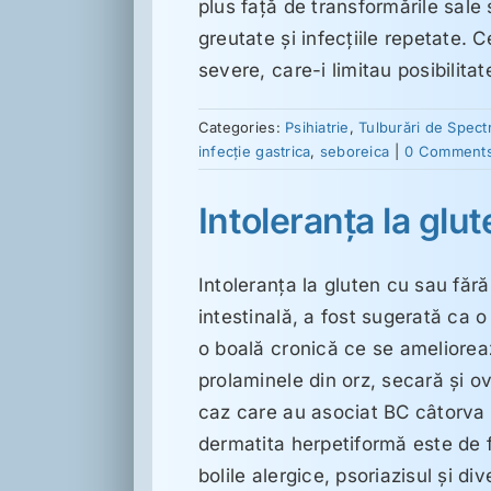
plus faţă de transformările sale
greutate şi infecţiile repetate. 
severe, care-i limitau posibilitat
Categories:
Psihiatrie
,
Tulburări de Spect
infecție gastrica
,
seboreica
|
0 Comment
Intoleranţa la glut
Intoleranţa la gluten cu sau făr
intestinală, a fost sugerată ca o
o boală cronică ce se amelioreaz
prolaminele din orz, secară şi o
caz care au asociat BC câtorva 
dermatita herpetiformă este de 
bolile alergice, psoriazisul şi d