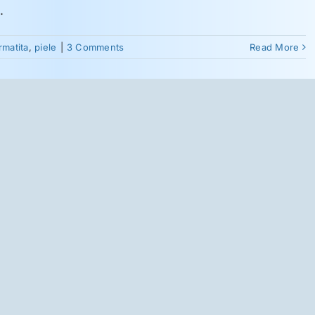
.
rmatita
,
piele
|
3 Comments
Read More