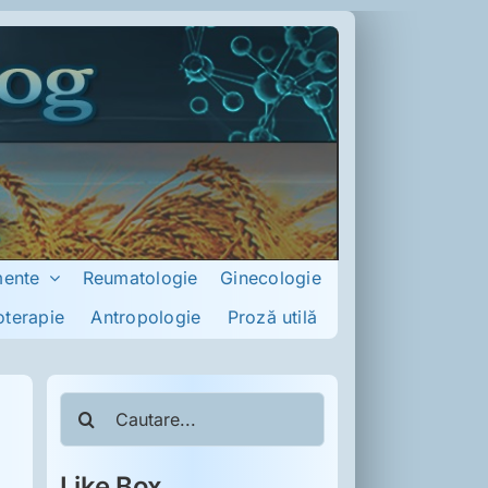
mente
Reumatologie
Ginecologie
oterapie
Antropologie
Proză utilă
Cautare...
Like Box