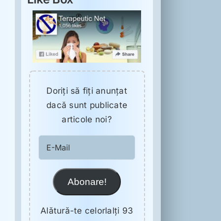
Doriţi să fiţi anunţat
dacă sunt publicate
articole noi?
E-
Mail
Abonare!
Alătură-te celorlalți 93