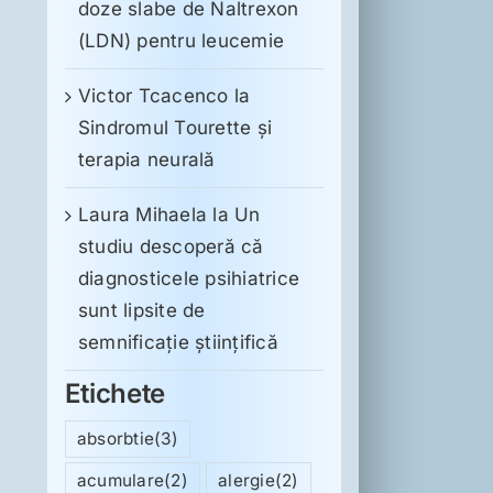
doze slabe de Naltrexon
(LDN) pentru leucemie
Victor Tcacenco
la
Sindromul Tourette şi
terapia neurală
Laura Mihaela
la
Un
studiu descoperă că
diagnosticele psihiatrice
sunt lipsite de
semnificație științifică
Etichete
absorbtie
(3)
acumulare
(2)
alergie
(2)