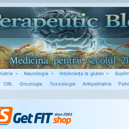
hiatrie
Neurologie
Intoleranţa la gluten
Supli
ORL
Oncologie
Toxicologie
Antipsihiatrie
Psih