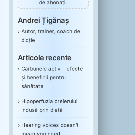
de abonați.
Andrei Țigănaș
Autor, trainer, coach de
dicție
Articole recente
Cărbunele activ – efecte
și beneficii pentru
sănătate
Hipoperfuzia creierului
indusă prin dietă
Hearing voices doesn’t
mean you need