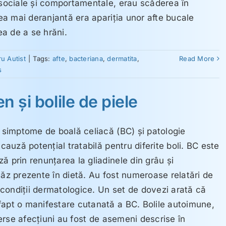
 sociale şi comportamentale, erau scăderea în
Cea mai deranjantă era apariţia unor afte bucale
ea de a se hrăni.
ru Autist
|
Tags:
afte
,
bacteriana
,
dermatita
,
Read More
s
en şi bolile de piele
ă simptome de boală celiacă (BC) şi patologie
 cauză potenţial tratabilă pentru diferite boli. BC este
ă prin renunţarea la gliadinele din grâu şi
văz prezente în dietă. Au fost numeroase relatări de
condiţii dermatologice. Un set de dovezi arată că
fapt o manifestare cutanată a BC. Bolile autoimune,
iverse afecţiuni au fost de asemeni descrise în