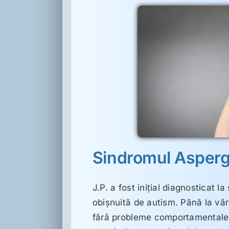
i dieta hipoalergenică
ri de Spectru Autist
Sindromul Asperge
J.P. a fost iniţial diagnosticat
obişnuită de autism. Până la vârst
fără probleme comportamentale. P