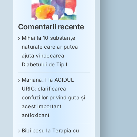
Comentarii recente
Mihai
la
10 substanţe
naturale care ar putea
ajuta vindecarea
Diabetului de Tip I
Mariana.T
la
ACIDUL
URIC: clarificarea
confuziilor privind guta și
acest important
antioxidant
Bibi bosu
la
Terapia cu