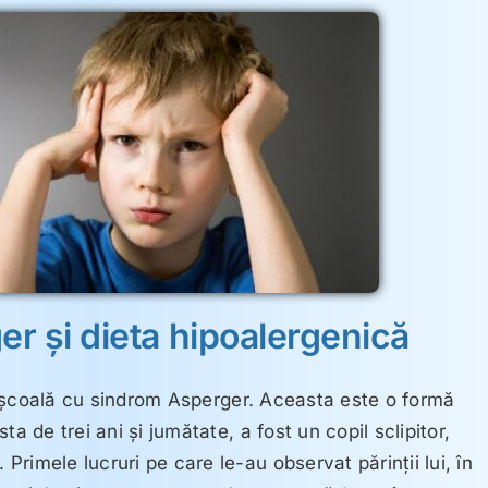
r şi dieta hipoalergenică
 la şcoală cu sindrom Asperger. Aceasta este o formă
a de trei ani şi jumătate, a fost un copil sclipitor,
rimele lucruri pe care le-au observat părinţii lui, în