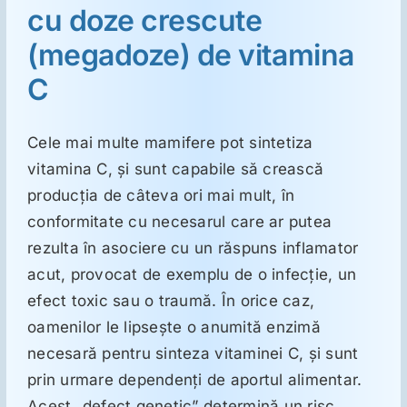
cu doze crescute
(megadoze) de vitamina
Suplimente
C
Reumatologie
Cele mai multe mamifere pot sintetiza
vitamina C, şi sunt capabile să crească
Ginecologie
producţia de câteva ori mai mult, în
conformitate cu necesarul care ar putea
Mesajele lui Reichelt
rezulta în asociere cu un răspuns inflamator
acut, provocat de exemplu de o infecţie, un
Dietă
efect toxic sau o traumă. În orice caz,
oamenilor le lipseşte o anumită enzimă
LDN
necesară pentru sinteza vitaminei C, şi sunt
prin urmare dependenţi de aportul alimentar.
Acest „defect genetic” determină un risc