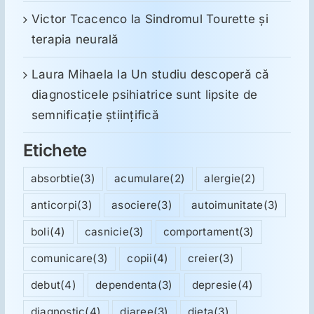
Victor Tcacenco
la
Sindromul Tourette şi
terapia neurală
Laura Mihaela
la
Un studiu descoperă că
diagnosticele psihiatrice sunt lipsite de
semnificație științifică
Etichete
absorbtie
(3)
acumulare
(2)
alergie
(2)
anticorpi
(3)
asociere
(3)
autoimunitate
(3)
boli
(4)
casnicie
(3)
comportament
(3)
comunicare
(3)
copii
(4)
creier
(3)
debut
(4)
dependenta
(3)
depresie
(4)
diagnostic
(4)
diaree
(3)
dieta
(3)