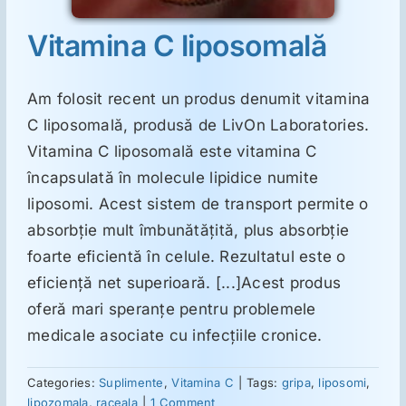
Vitamina C liposomală
Am folosit recent un produs denumit vitamina
C liposomală, produsă de LivOn Laboratories.
Vitamina C liposomală este vitamina C
încapsulată în molecule lipidice numite
liposomi. Acest sistem de transport permite o
absorbţie mult îmbunătăţită, plus absorbţie
foarte eficientă în celule. Rezultatul este o
eficienţă net superioară. [...]Acest produs
oferă mari speranţe pentru problemele
medicale asociate cu infecţiile cronice.
Categories:
Suplimente
,
Vitamina C
|
Tags:
gripa
,
liposomi
,
lipozomala
,
raceala
|
1 Comment