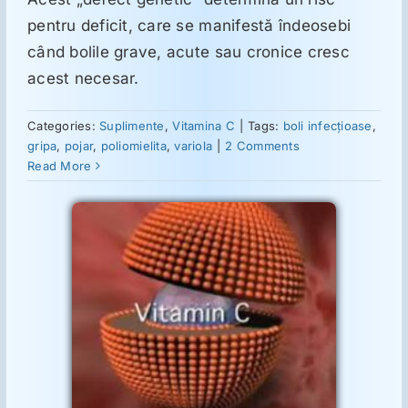
ORL
pentru deficit, care se manifestă îndeosebi
când bolile grave, acute sau cronice cresc
Oncologie
acest necesar.
Toxicologie
Categories:
Suplimente
,
Vitamina C
|
Tags:
boli infecțioase
,
gripa
,
pojar
,
poliomielita
,
variola
|
2 Comments
Read More
Antipsihiatrie
Psihoterapie
Antropologie
omală
 C
Proză utilă