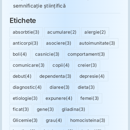
semnificație științifică
Etichete
absorbtie
(3)
acumulare
(2)
alergie
(2)
anticorpi
(3)
asociere
(3)
autoimunitate
(3)
boli
(4)
casnicie
(3)
comportament
(3)
comunicare
(3)
copii
(4)
creier
(3)
debut
(4)
dependenta
(3)
depresie
(4)
diagnostic
(4)
diaree
(3)
dieta
(3)
etiologie
(3)
expunere
(4)
femei
(3)
ficat
(3)
gene
(3)
gliadina
(3)
Glicemie
(3)
grau
(4)
homocisteina
(3)