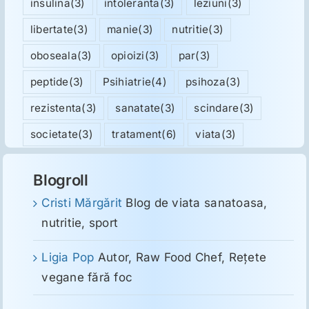
insulina
(3)
intoleranta
(3)
leziuni
(3)
libertate
(3)
manie
(3)
nutritie
(3)
oboseala
(3)
opioizi
(3)
par
(3)
peptide
(3)
Psihiatrie
(4)
psihoza
(3)
rezistenta
(3)
sanatate
(3)
scindare
(3)
societate
(3)
tratament
(6)
viata
(3)
Blogroll
Cristi Mărgărit
Blog de viata sanatoasa,
nutritie, sport
Ligia Pop
Autor, Raw Food Chef, Reţete
vegane fără foc