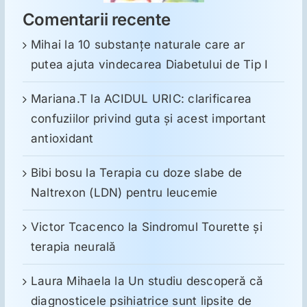
Comentarii recente
Mihai
la
10 substanţe naturale care ar
putea ajuta vindecarea Diabetului de Tip I
Mariana.T
la
ACIDUL URIC: clarificarea
confuziilor privind guta și acest important
antioxidant
Bibi bosu
la
Terapia cu doze slabe de
Naltrexon (LDN) pentru leucemie
Victor Tcacenco
la
Sindromul Tourette şi
terapia neurală
Laura Mihaela
la
Un studiu descoperă că
diagnosticele psihiatrice sunt lipsite de