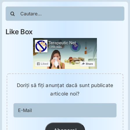
ORL
Cautare...
Oncologie
Like Box
Toxicologie
Antipsihiatrie
Psihoterapie
Doriţi să fiţi anunţat dacă sunt publicate
articole noi?
Antropologie
E-
Mail
Proză utilă