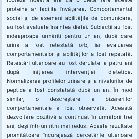
ORL
proteine ar facilita învăţarea. Comportamentul
social şi de asemeni abilităţile de comunicare,
Oncologie
au fost evaluate înaintea dietei. Subiecţii au fost
îndeaproape urmăriţi pentru un an, după care
Toxicologie
urina a fost retestată orb, iar evaluarea
comportamentelor şi abilităţilor a fost repetată.
Retestări ulterioare au fost derulate la patru ani
Antipsihiatrie
după iniţierea intervenţiei dietetice.
Normalizarea profilelor urinare şi a nivelurilor de
Psihoterapie
peptide a fost constatată după un an. În mod
similar, o descreştere a bizareriilor
Antropologie
comportamentale a fost observată. Această
dezvoltare pozitivă a continuat în următorii trei
Proză utilă
ani, deşi într-un ritm mai redus. Aceste rezultate
promiţătoare încurajează cercetările ulterioare