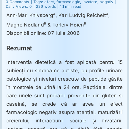
on
0 Comments
|
Tags:
efect
,
farmacologic
,
invatare
,
negativ
|
Sindroamele
Daily Views: 0
|
226 words
|
1,1 min read
autiste
a
a
Ann‐Mari Knivsberg
, Karl Ludvig Reichelt
,
şi
Suplimente
dieta:
a
a
Magne Nødland
& Torleiv Høien
un
studiu
Disponibil online: 07 Iulie 2006
de
Reumatologie
urmărire
Rezumat
Ginecologie
Intervenţia dietetică a fost aplicată pentru 15
subiecţi cu sindroame autiste, cu profile urinare
Mesajele lui Reichelt
patologice şi niveluri crescute de peptide găsite
în mostrele de urină la 24 ore. Peptidele, dintre
Dietă
care unele sunt probabil provenite din gluten şi
caseină, se crede că ar avea un efect
LDN
farmacologic negativ asupra atenţiei, maturizării
creierului, interacţiunii sociale şi învăţării.
Ipoteza noastră era că o dietă fără aceste