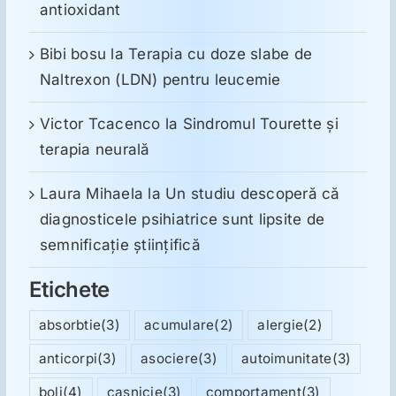
antioxidant
Bibi bosu
la
Terapia cu doze slabe de
Naltrexon (LDN) pentru leucemie
Victor Tcacenco
la
Sindromul Tourette şi
terapia neurală
Laura Mihaela
la
Un studiu descoperă că
diagnosticele psihiatrice sunt lipsite de
semnificație științifică
Etichete
absorbtie
(3)
acumulare
(2)
alergie
(2)
anticorpi
(3)
asociere
(3)
autoimunitate
(3)
boli
(4)
casnicie
(3)
comportament
(3)