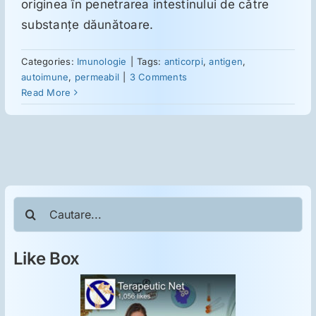
ORL
originea în penetrarea intestinului de către
substanţe dăunătoare.
Oncologie
Categories:
Imunologie
|
Tags:
anticorpi
,
antigen
,
autoimune
,
permeabil
|
3 Comments
Read More
Toxicologie
Antipsihiatrie
Psihoterapie
Cautare...
Antropologie
Like Box
Proză utilă