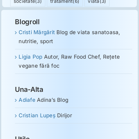
societate
(3)
tratament
(6)
viata
(3)
Blogroll
Cristi Mărgărit
Blog de viata sanatoasa,
nutritie, sport
Ligia Pop
Autor, Raw Food Chef, Reţete
vegane fără foc
Una-Alta
Adiafe
Adina’s Blog
Cristian Lupeş
Dirijor