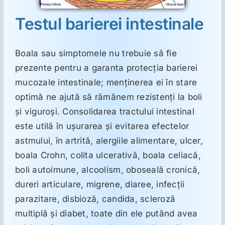
Testul barierei intestinale
Suplimente
Boala sau simptomele nu trebuie să fie
Reumatologie
prezente pentru a garanta protecţia barierei
mucozale intestinale; menţinerea ei în stare
Ginecologie
optimă ne ajută să rămânem rezistenţi la boli
şi viguroşi. Consolidarea tractului intestinal
este utilă în uşurarea şi evitarea efectelor
Mesajele lui Reichelt
astmului, în artrită, alergiile alimentare, ulcer,
boala Crohn, colita ulcerativă, boala celiacă,
Dietă
boli autoimune, alcoolism, oboseală cronică,
dureri articulare, migrene, diaree, infecţii
LDN
parazitare, disbioză, candida, scleroză
multiplă şi diabet, toate din ele putând avea