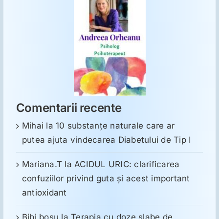
Comentarii recente
Mihai
la
10 substanţe naturale care ar
putea ajuta vindecarea Diabetului de Tip I
Mariana.T
la
ACIDUL URIC: clarificarea
confuziilor privind guta și acest important
antioxidant
Bibi bosu
la
Terapia cu doze slabe de