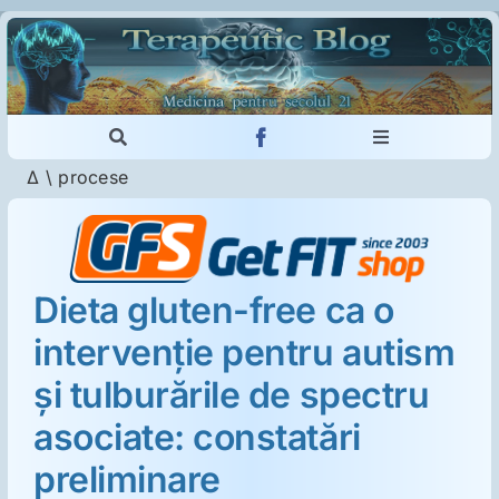
Skip
to
content
Toggle
Toggle
Navigation
Navigation
Δ
\
procese
Cautare...
Imunologie
Dermatologie
Dieta gluten-free ca o
intervenţie pentru autism
Psihiatrie
şi tulburările de spectru
Neurologie
asociate: constatări
preliminare
Intoleranţa la gluten