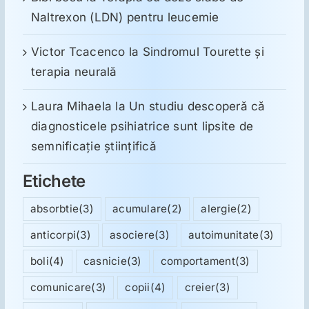
Naltrexon (LDN) pentru leucemie
Victor Tcacenco
la
Sindromul Tourette şi
terapia neurală
Laura Mihaela
la
Un studiu descoperă că
diagnosticele psihiatrice sunt lipsite de
semnificație științifică
Etichete
absorbtie
(3)
acumulare
(2)
alergie
(2)
anticorpi
(3)
asociere
(3)
autoimunitate
(3)
boli
(4)
casnicie
(3)
comportament
(3)
comunicare
(3)
copii
(4)
creier
(3)