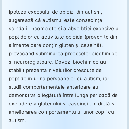
Ipoteza excesului de opioizi din autism,
Suplimente
sugerează că autismul este consecinţa
scindării incomplete şi a absorbţiei excesive a
Reumatologie
peptidelor cu activitate opioidă (provenite din
alimente care conţin gluten şi caseină),
provocând subminarea proceselor biochimice
Ginecologie
şi neuroreglatoare. Dovezi biochimice au
stabilit prezenţa nivelurilor crescute de
Mesajele lui Reichelt
peptide în urina persoanelor cu autism, iar
studii comportamentale anterioare au
Dietă
demonstrat o legătură între lunga perioadă de
excludere a glutenului şi caseinei din dietă şi
LDN
ameliorarea comportamentului unor copii cu
autism.