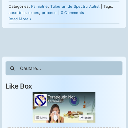
ORL
Categories:
Psihiatrie
,
Tulburări de Spectru Autist
|
Tags:
absorbtie
,
exces
,
procese
|
0 Comments
Read More
Oncologie
Toxicologie
Antipsihiatrie
Cautare...
Psihoterapie
Like Box
Antropologie
Proză utilă