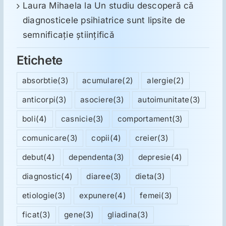
Laura Mihaela
la
Un studiu descoperă că
diagnosticele psihiatrice sunt lipsite de
semnificație științifică
Etichete
absorbtie
(3)
acumulare
(2)
alergie
(2)
anticorpi
(3)
asociere
(3)
autoimunitate
(3)
boli
(4)
casnicie
(3)
comportament
(3)
comunicare
(3)
copii
(4)
creier
(3)
debut
(4)
dependenta
(3)
depresie
(4)
diagnostic
(4)
diaree
(3)
dieta
(3)
etiologie
(3)
expunere
(4)
femei
(3)
ficat
(3)
gene
(3)
gliadina
(3)