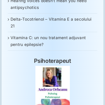
Hearing voices doesn’t mean you need
antipsychotics
Delta-Tocotrienol – Vitamina E a secolului
21
Vitamina C: un nou tratament adjuvant
pentru epilepsie?
Psihoterapeut