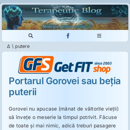
Skip
to
content
Toggle
Toggle
Navigation
Navigation
Δ
\
putere
Cautare...
Imunologie
Dermatologie
Portarul Gorovei sau beţia
puterii
Psihiatrie
Neurologie
Gorovei nu apucase (mânat de vâltorile vieţii)
să înveţe o meserie la timpul potrivit. Făcuse
de toate şi mai nimic, adică treburi pasagere
Intoleranţa la gluten