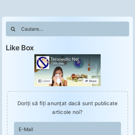
ORL
Oncologie
Cautare...
Toxicologie
Like Box
Antipsihiatrie
Psihoterapie
Antropologie
Doriţi să fiţi anunţat dacă sunt publicate
articole noi?
Proză utilă
E-
Mail