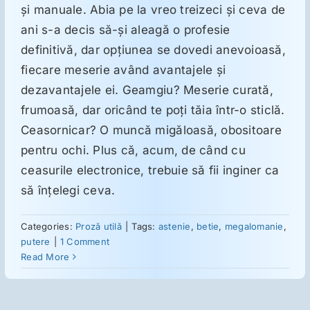
şi manuale. Abia pe la vreo treizeci şi ceva de
ani s-a decis să-şi aleagă o profesie
Suplimente
definitivă, dar opţiunea se dovedi anevoioasă,
fiecare meserie având avantajele şi
Reumatologie
dezavantajele ei. Geamgiu? Meserie curată,
frumoasă, dar oricând te poţi tăia într-o sticlă.
Ceasornicar? O muncă migăloasă, obositoare
Ginecologie
pentru ochi. Plus că, acum, de când cu
ceasurile electronice, trebuie să fii inginer ca
Mesajele lui Reichelt
să înţelegi ceva.
Dietă
Categories:
Proză utilă
|
Tags:
astenie
,
betie
,
megalomanie
,
putere
|
1 Comment
Read More
LDN