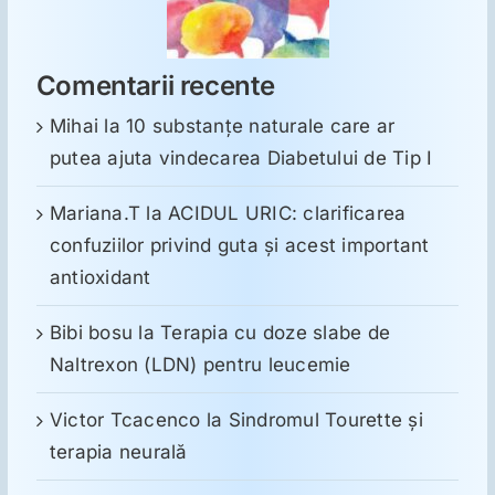
Comentarii recente
Mihai
la
10 substanţe naturale care ar
putea ajuta vindecarea Diabetului de Tip I
Mariana.T
la
ACIDUL URIC: clarificarea
confuziilor privind guta și acest important
antioxidant
Bibi bosu
la
Terapia cu doze slabe de
Naltrexon (LDN) pentru leucemie
Victor Tcacenco
la
Sindromul Tourette şi
terapia neurală