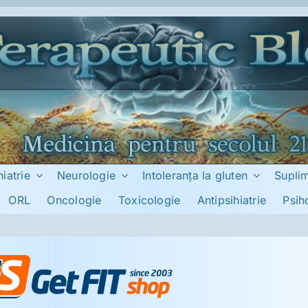
hiatrie
Neurologie
Intoleranţa la gluten
Supli
ORL
Oncologie
Toxicologie
Antipsihiatrie
Psih