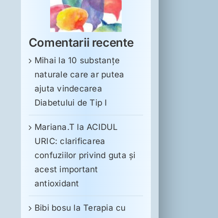
Comentarii recente
Mihai
la
10 substanţe
naturale care ar putea
ajuta vindecarea
Diabetului de Tip I
Mariana.T
la
ACIDUL
URIC: clarificarea
confuziilor privind guta și
acest important
antioxidant
Bibi bosu
la
Terapia cu