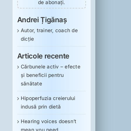
de abonați.
Andrei Țigănaș
Autor, trainer, coach de
dicție
Articole recente
Cărbunele activ – efecte
și beneficii pentru
sănătate
Hipoperfuzia creierului
indusă prin dietă
Hearing voices doesn’t
mean you need