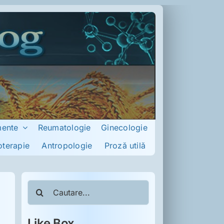
mente
Reumatologie
Ginecologie
oterapie
Antropologie
Proză utilă
Cautare...
Like Box