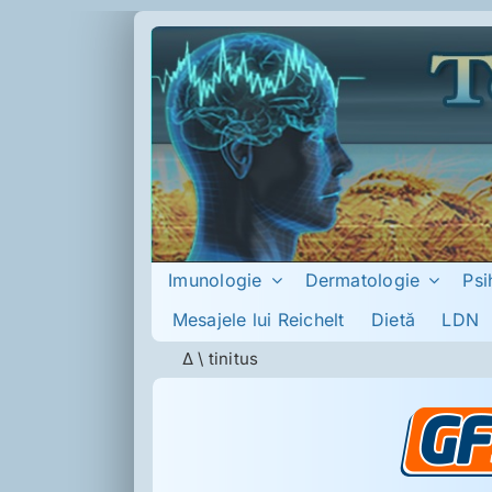
Skip
to
content
Imunologie
Dermatologie
Psi
Mesajele lui Reichelt
Dietă
LDN
Δ
\
tinitus