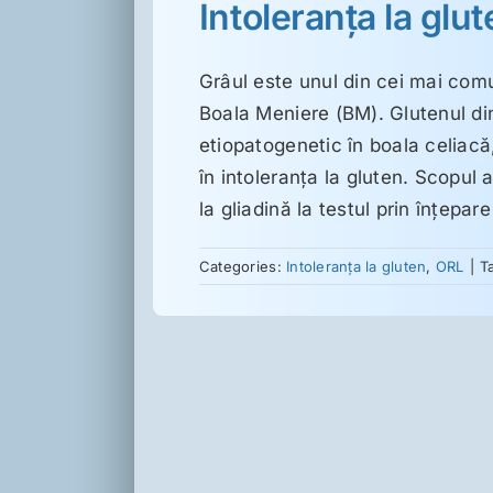
Intoleranţa la glu
Grâul este unul din cei mai comun
Boala Meniere (BM). Glutenul din
etiopatogenetic în boala celiacă, 
în intoleranţa la gluten. Scopul 
la gliadină la testul prin înţepar
Categories:
Intoleranţa la gluten
,
ORL
|
T