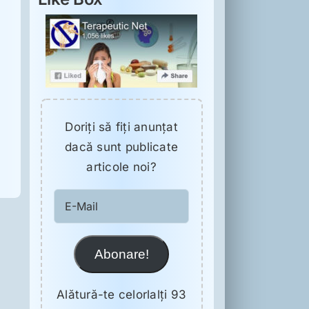
Doriţi să fiţi anunţat
dacă sunt publicate
articole noi?
E-
Mail
Abonare!
Alătură-te celorlalți 93