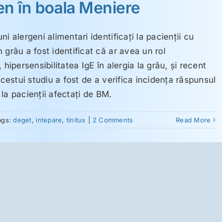
ten în boala Meniere
i alergeni alimentari identificaţi la pacienţii cu
 grâu a fost identificat că ar avea un rol
hipersensibilitatea IgE în alergia la grâu, şi recent
acestui studiu a fost de a verifica incidenţa răspunsul
e la pacienţii afectaţi de BM.
ags:
deget
,
intepare
,
tinitus
|
2 Comments
Read More