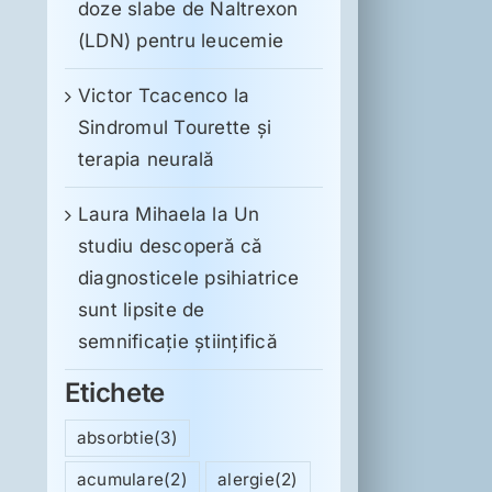
doze slabe de Naltrexon
(LDN) pentru leucemie
Victor Tcacenco
la
Sindromul Tourette şi
terapia neurală
Laura Mihaela
la
Un
studiu descoperă că
diagnosticele psihiatrice
sunt lipsite de
semnificație științifică
Etichete
absorbtie
(3)
acumulare
(2)
alergie
(2)