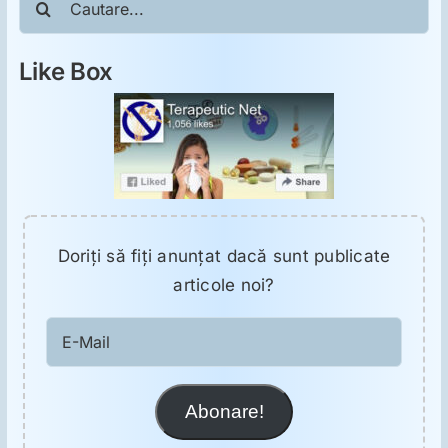
ORL
Like Box
Oncologie
Toxicologie
Antipsihiatrie
Doriţi să fiţi anunţat dacă sunt publicate
Psihoterapie
articole noi?
E-
Antropologie
Mail
Proză utilă
Abonare!