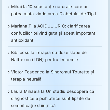
Mihai
la
10 substanţe naturale care ar
putea ajuta vindecarea Diabetului de Tip I
Mariana.T
la
ACIDUL URIC: clarificarea
confuziilor privind guta și acest important
antioxidant
Bibi bosu
la
Terapia cu doze slabe de
Naltrexon (LDN) pentru leucemie
Victor Tcacenco
la
Sindromul Tourette şi
terapia neurală
Laura Mihaela
la
Un studiu descoperă că
diagnosticele psihiatrice sunt lipsite de
semnificație științifică