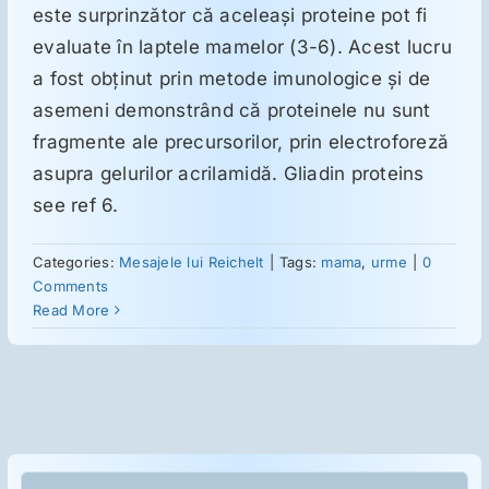
este surprinzător că aceleaşi proteine pot fi
evaluate în laptele mamelor (3-6). Acest lucru
Suplimente
a fost obţinut prin metode imunologice şi de
asemeni demonstrând că proteinele nu sunt
Reumatologie
fragmente ale precursorilor, prin electroforeză
asupra gelurilor acrilamidă. Gliadin proteins
see ref 6.
Ginecologie
Categories:
Mesajele lui Reichelt
|
Tags:
mama
,
urme
|
0
Mesajele lui Reichelt
Comments
Read More
Dietă
LDN
Cautare...