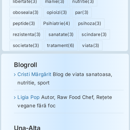
libertate
(3)
manie
(3)
nutritie
(3)
oboseala
(3)
opioizi
(3)
par
(3)
peptide
(3)
Psihiatrie
(4)
psihoza
(3)
rezistenta
(3)
sanatate
(3)
scindare
(3)
societate
(3)
tratament
(6)
viata
(3)
Blogroll
Cristi Mărgărit
Blog de viata sanatoasa,
nutritie, sport
Ligia Pop
Autor, Raw Food Chef, Reţete
vegane fără foc
Una-Alta