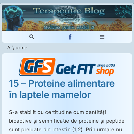
Skip
to
content
Toggle
Toggle
Navigation
Navigation
Δ
\
urme
Cautare...
Imunologie
Dermatologie
15 – Proteine alimentare
în laptele mamelor
Psihiatrie
Neurologie
S-a stabilit cu certitudine cum cantităţi
bioactive şi semnificatie de proteine şi peptide
sunt preluate din intestin (1,2). Prin urmare nu
Intoleranţa la gluten