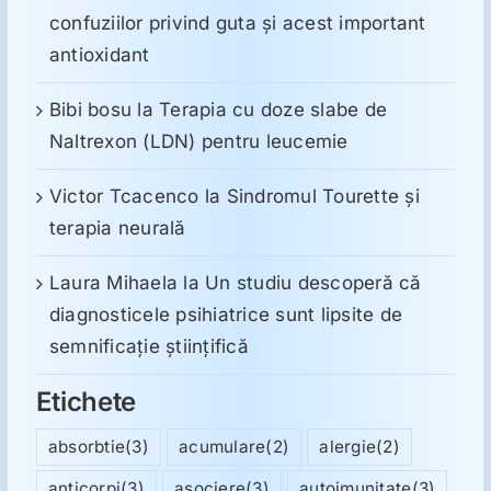
confuziilor privind guta și acest important
antioxidant
Bibi bosu
la
Terapia cu doze slabe de
Naltrexon (LDN) pentru leucemie
Victor Tcacenco
la
Sindromul Tourette şi
terapia neurală
Laura Mihaela
la
Un studiu descoperă că
diagnosticele psihiatrice sunt lipsite de
semnificație științifică
Etichete
absorbtie
(3)
acumulare
(2)
alergie
(2)
anticorpi
(3)
asociere
(3)
autoimunitate
(3)