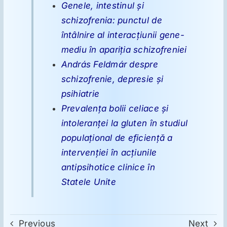
Genele, intestinul şi
schizofrenia: punctul de
întâlnire al interacţiunii gene-
mediu în apariţia schizofreniei
András Feldmár despre
schizofrenie, depresie şi
psihiatrie
Prevalenţa bolii celiace şi
intoleranţei la gluten în studiul
populaţional de eficienţă a
intervenţiei în acţiunile
antipsihotice clinice în
Statele Unite
Previous
Next