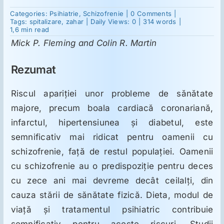
on
Categories:
Psihiatrie
,
Schizofrenie
|
0 Comments
|
Corelaţia
Tags:
spitalizare
,
zahar
|
Daily Views: 0
|
314 words
|
Suplimente
dintre
1,6 min read
nutriţie
Mick P. Fleming and Colin R. Martin
şi
funcţia
Reumatologie
neurocognitivă
Rezumat
în
schizofrenie
Riscul apariţiei unor probleme de sănătate
Ginecologie
majore, precum boala cardiacă coronariană,
infarctul, hipertensiunea şi diabetul, este
Mesajele lui Reichelt
semnificativ mai ridicat pentru oamenii cu
schizofrenie, faţă de restul populaţiei. Oamenii
Dietă
cu schizofrenie au o predispoziţie pentru deces
cu zece ani mai devreme decât ceilalţi, din
LDN
cauza stării de sănătate fizică. Dieta, modul de
viaţă şi tratamentul psihiatric contribuie