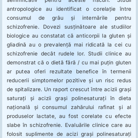
semnificativ pentru aceste riscuri. Studii
ORL
antropologice au identificat o corelaţie între
consumul de grâu şi internările pentru
Oncologie
schizofrenie. Dovezi susţinătoare ale studiilor
biologice au constatat că anticorpii la gluten şi
Toxicologie
gliadină au o prevalenţă mai ridicată la cei cu
schizofrenie decât rudele lor. Studii clinice au
Antipsihiatrie
demonstrat că o dietă fără / cu mai puţin gluten
ar putea oferi rezultate benefice în termenii
reducerii simptomelor pozitive şi un risc redus
Psihoterapie
de spitalizare. Un raport crescut între acizii graşi
saturaţi şi acizii graşi polinesaturaţi în dieta
Antropologie
naţională şi consumul zahărului rafinat şi al
produselor lactate, au fost corelate cu efecte
Proză utilă
slabe în schizofrenie. Evaluările clinice care au
folosit suplimente de acizi graşi polinesaturaţi