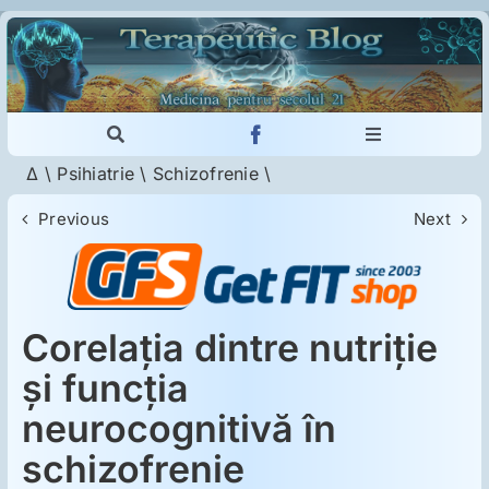
Skip
to
content
Toggle
Toggle
Navigation
Navigation
Δ
\
Psihiatrie
\
Schizofrenie
\
Cautare...
Imunologie
Previous
Next
Dermatologie
Psihiatrie
Corelaţia dintre nutriţie
şi funcţia
Neurologie
neurocognitivă în
schizofrenie
Intoleranţa la gluten