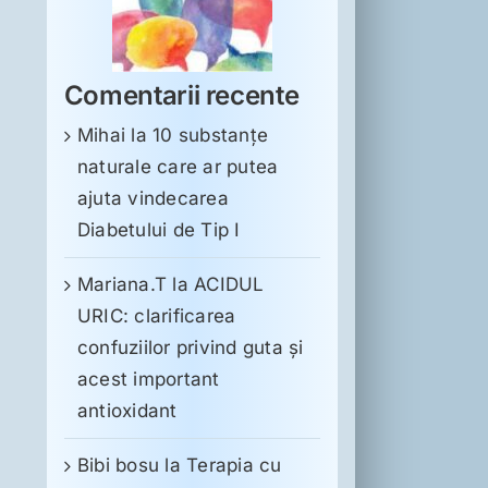
Comentarii recente
Mihai
la
10 substanţe
naturale care ar putea
ajuta vindecarea
Diabetului de Tip I
Mariana.T
la
ACIDUL
URIC: clarificarea
confuziilor privind guta și
acest important
antioxidant
Bibi bosu
la
Terapia cu