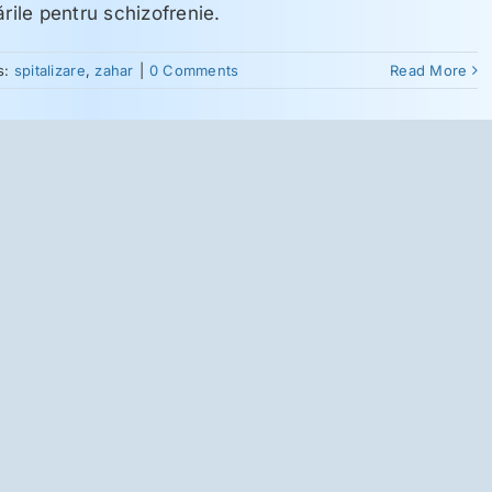
rile pentru schizofrenie.
s:
spitalizare
,
zahar
|
0 Comments
Read More