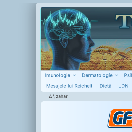
Skip
to
content
Imunologie
Dermatologie
Psi
Mesajele lui Reichelt
Dietă
LDN
Δ
\
zahar