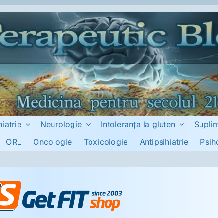
hiatrie
Neurologie
Intoleranţa la gluten
Supli
ORL
Oncologie
Toxicologie
Antipsihiatrie
Psih