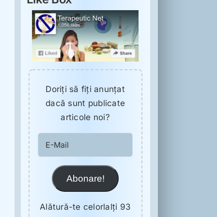
Doriţi să fiţi anunţat
dacă sunt publicate
articole noi?
E-
Mail
Abonare!
Alătură-te celorlalți 93