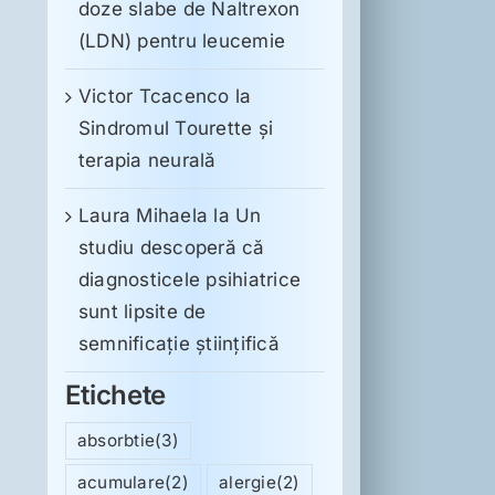
doze slabe de Naltrexon
(LDN) pentru leucemie
Victor Tcacenco
la
Sindromul Tourette şi
terapia neurală
Laura Mihaela
la
Un
studiu descoperă că
diagnosticele psihiatrice
sunt lipsite de
semnificație științifică
Etichete
absorbtie
(3)
acumulare
(2)
alergie
(2)