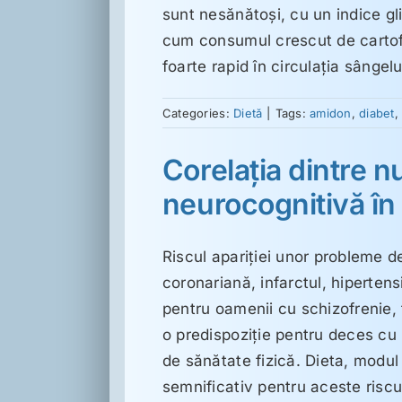
sunt nesănătoşi, cu un indice gli
cum consumul crescut de cartofi 
foarte rapid în circulaţia sângel
Categories:
Dietă
|
Tags:
amidon
,
diabet
Corelaţia dintre nu
neurocognitivă în
Riscul apariţiei unor probleme 
coronariană, infarctul, hipertens
pentru oamenii cu schizofrenie, 
o predispoziţie pentru deces cu 
de sănătate fizică. Dieta, modul 
semnificativ pentru aceste riscur