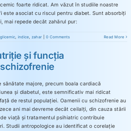
cemic foarte ridicat. Am văzut în studiile noastre
este asociat cu riscul pentru diabet. Sunt absorbiţi
ui, mai repede decât zahărul pur:
,
glicemic
,
indice
,
zahar
|
0 Comments
Read More
triţie şi funcţia
 schizofrenie
de sănătate majore, precum boala cardiacă
iunea şi diabetul, este semnificativ mai ridicat
faţă de restul populaţiei. Oamenii cu schizofrenie au
zece ani mai devreme decât ceilalţi, din cauza stării
de viaţă şi tratamentul psihiatric contribuie
i. Studii antropologice au identificat o corelaţie