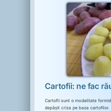
ac rău sau bine?
ietă
Cartofii: ne fac r
Cartofii sunt o modalitate formid
depăşit criza pe baza cartofilor