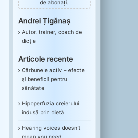
de abonați.
Andrei Țigănaș
Autor, trainer, coach de
dicție
Articole recente
Cărbunele activ – efecte
și beneficii pentru
sănătate
Hipoperfuzia creierului
indusă prin dietă
Hearing voices doesn’t
mean you need