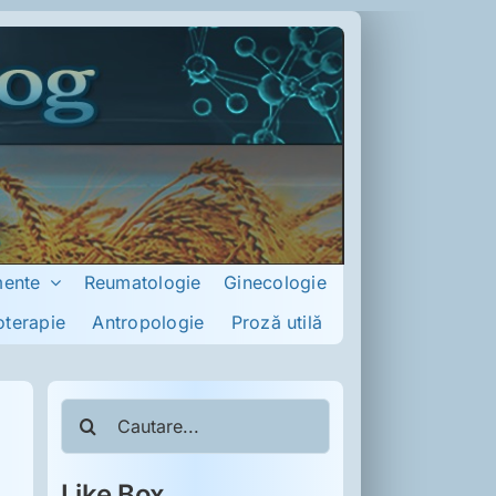
mente
Reumatologie
Ginecologie
oterapie
Antropologie
Proză utilă
Cautare...
Like Box