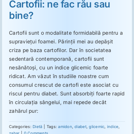
Cartofii: ne fac rău sau
bine?
Suplimente
Cartofii sunt o modalitate formidabilă pentru a
Reumatologie
supravieţui foamei. Părinţii mei au depăşit
criza pe baza cartofilor. Dar în societatea
Ginecologie
sedentară contemporană, cartofii sunt
nesănătoşi, cu un indice glicemic foarte
ridicat. Am văzut în studiile noastre cum
Mesajele lui Reichelt
consumul crescut de cartofi este asociat cu
riscul pentru diabet. Sunt absorbiţi foarte rapid
Dietă
în circulaţia sângelui, mai repede decât
zahărul pur:
LDN
Categories:
Dietă
|
Tags:
amidon
,
diabet
,
glicemic
,
indice
,
zahar
|
0 Comments