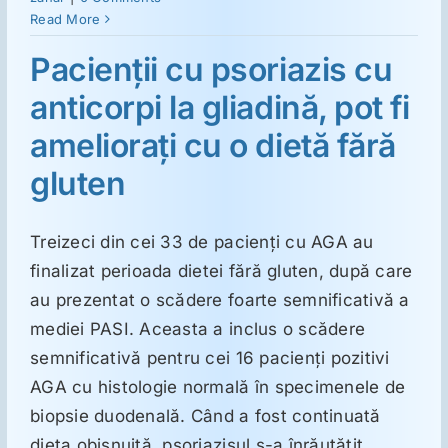
ORL
Read More
Pacienţii cu psoriazis cu
Oncologie
anticorpi la gliadină, pot fi
amelioraţi cu o dietă fără
Toxicologie
gluten
Antipsihiatrie
Treizeci din cei 33 de pacienţi cu AGA au
Psihoterapie
finalizat perioada dietei fără gluten, după care
au prezentat o scădere foarte semnificativă a
mediei PASI. Aceasta a inclus o scădere
Antropologie
semnificativă pentru cei 16 pacienţi pozitivi
AGA cu histologie normală în specimenele de
Proză utilă
biopsie duodenală. Când a fost continuată
dieta obişnuită, psoriazisul s-a înrăutăţit