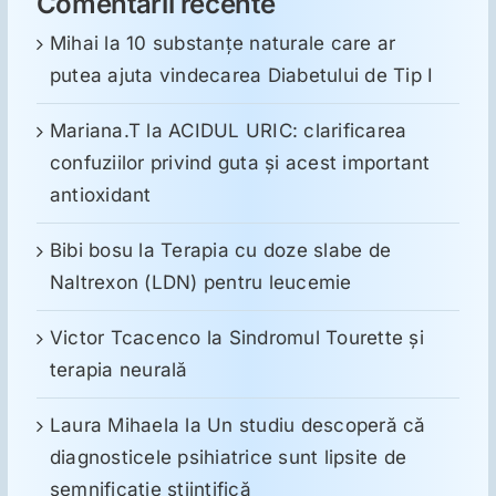
Comentarii recente
Mihai
la
10 substanţe naturale care ar
putea ajuta vindecarea Diabetului de Tip I
Mariana.T
la
ACIDUL URIC: clarificarea
confuziilor privind guta și acest important
antioxidant
Bibi bosu
la
Terapia cu doze slabe de
Naltrexon (LDN) pentru leucemie
Victor Tcacenco
la
Sindromul Tourette şi
terapia neurală
Laura Mihaela
la
Un studiu descoperă că
diagnosticele psihiatrice sunt lipsite de
semnificație științifică