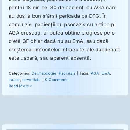
pentru 18 din cei 30 de pacienţi cu AGA care
au dus la bun sfârşit perioada pe DFG. În
concluzie, pacienţii cu psoriazis cu anticorpi
AGA crescuţi, ar putea obţine progrese pe o
dietă GF chiar dacă nu au EmA, sau dacă
creşterea limfocitelor intraepiteliale duodenale
este uşoară, sau aparent absentă.
Categories:
Dermatologie
,
Psoriazis
|
Tags:
AGA
,
EmA
,
indice
,
severitate
|
0 Comments
Read More