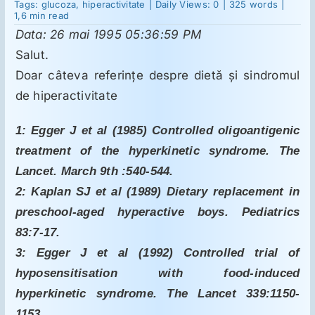
9
Tags:
glucoza
,
hiperactivitate
|
Daily Views: 0
|
325 words
|
–
1,6 min read
ADHD,
Data: 26 mai 1995 05:36:59 PM
hiperkinezie
Suplimente
şi
Salut.
hipoglicemie
–
Doar câteva referinţe despre dietă şi sindromul
Reichelt
Reumatologie
de hiperactivitate
1: Egger J et al (1985) Controlled oligoantigenic
Ginecologie
treatment of the hyperkinetic syndrome. The
Lancet. March 9th :540-544.
Mesajele lui Reichelt
2: Kaplan SJ et al (1989) Dietary replacement in
preschool-aged hyperactive boys. Pediatrics
Dietă
83:7-17.
3: Egger J et al (1992) Controlled trial of
LDN
hyposensitisation with food-induced
hyperkinetic syndrome. The Lancet 339:1150-
1153.