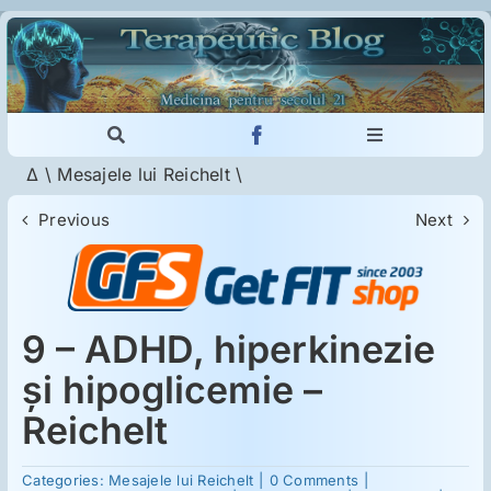
Skip
to
content
Toggle
Toggle
Navigation
Navigation
Δ
\
Mesajele lui Reichelt
\
Cautare...
Imunologie
Previous
Next
Dermatologie
Psihiatrie
9 – ADHD, hiperkinezie
şi hipoglicemie –
Neurologie
Reichelt
on
Intoleranţa la gluten
Categories:
Mesajele lui Reichelt
|
0 Comments
|