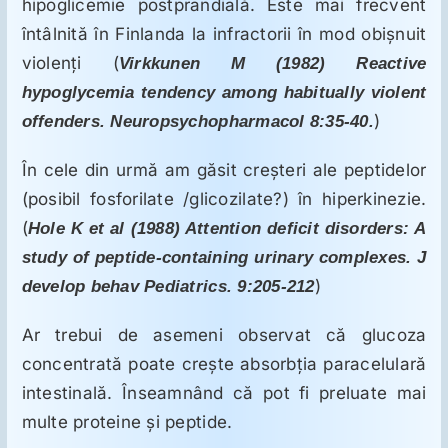
hipoglicemie postprandială. Este mai frecvent
întâlnită în Finlanda la infractorii în mod obişnuit
violenţi (
Virkkunen M (1982) Reactive
hypoglycemia tendency among habitually violent
)
offenders. Neuropsychopharmacol 8:35-40.
În cele din urmă am găsit creşteri ale peptidelor
(posibil fosforilate /glicozilate?) în hiperkinezie.
(
Hole K et al (1988) Attention deficit disorders: A
study of peptide-containing urinary complexes. J
)
develop behav Pediatrics. 9:205-212
Ar trebui de asemeni observat că glucoza
concentrată poate creşte absorbţia paracelulară
intestinală. Înseamnând că pot fi preluate mai
multe proteine şi peptide.