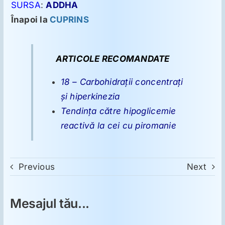
SURSA
:
ADDHA
Înapoi la
CUPRINS
ARTICOLE RECOMANDATE
18 – Carbohidraţii concentraţi
şi hiperkinezia
Tendinţa către hipoglicemie
reactivă la cei cu piromanie
Previous
Next
Mesajul tău...