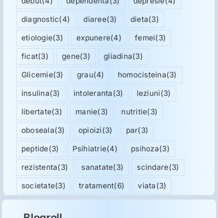
debut
(4)
dependenta
(3)
depresie
(4)
diagnostic
(4)
diaree
(3)
dieta
(3)
etiologie
(3)
expunere
(4)
femei
(3)
ficat
(3)
gene
(3)
gliadina
(3)
Glicemie
(3)
grau
(4)
homocisteina
(3)
insulina
(3)
intoleranta
(3)
leziuni
(3)
libertate
(3)
manie
(3)
nutritie
(3)
oboseala
(3)
opioizi
(3)
par
(3)
peptide
(3)
Psihiatrie
(4)
psihoza
(3)
rezistenta
(3)
sanatate
(3)
scindare
(3)
societate
(3)
tratament
(6)
viata
(3)
Blogroll