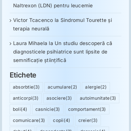
Naltrexon (LDN) pentru leucemie
Victor Tcacenco
la
Sindromul Tourette şi
terapia neurală
Laura Mihaela
la
Un studiu descoperă că
diagnosticele psihiatrice sunt lipsite de
semnificație științifică
Etichete
absorbtie
(3)
acumulare
(2)
alergie
(2)
anticorpi
(3)
asociere
(3)
autoimunitate
(3)
boli
(4)
casnicie
(3)
comportament
(3)
comunicare
(3)
copii
(4)
creier
(3)