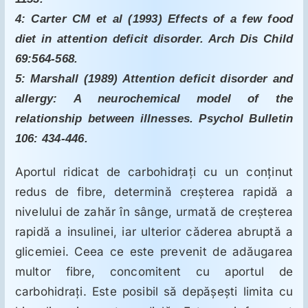
ORL
4: Carter CM et al (1993) Effects of a few food
diet in attention deficit disorder. Arch Dis Child
Oncologie
69:564-568.
5: Marshall (1989) Attention deficit disorder and
Toxicologie
allergy: A neurochemical model of the
relationship between illnesses. Psychol Bulletin
106: 434-446.
Antipsihiatrie
Aportul ridicat de carbohidraţi cu un conţinut
Psihoterapie
redus de fibre, determină creşterea rapidă a
nivelului de zahăr în sânge, urmată de creşterea
Antropologie
rapidă a insulinei, iar ulterior căderea abruptă a
glicemiei. Ceea ce este prevenit de adăugarea
multor fibre, concomitent cu aportul de
Proză utilă
carbohidraţi. Este posibil să depăşeşti limita cu