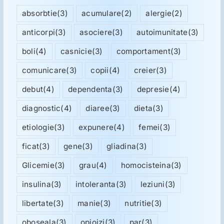
absorbtie
(3)
acumulare
(2)
alergie
(2)
anticorpi
(3)
asociere
(3)
autoimunitate
(3)
boli
(4)
casnicie
(3)
comportament
(3)
comunicare
(3)
copii
(4)
creier
(3)
debut
(4)
dependenta
(3)
depresie
(4)
diagnostic
(4)
diaree
(3)
dieta
(3)
etiologie
(3)
expunere
(4)
femei
(3)
ficat
(3)
gene
(3)
gliadina
(3)
Glicemie
(3)
grau
(4)
homocisteina
(3)
insulina
(3)
intoleranta
(3)
leziuni
(3)
libertate
(3)
manie
(3)
nutritie
(3)
oboseala
(3)
opioizi
(3)
par
(3)