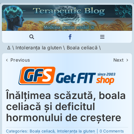
Skip
to
content
Toggle
Toggle
Navigation
Navigation
Δ
\
Intoleranţa la gluten
\
Boala celiacă
\
Cautare...
Imunologie
Previous
Next
Dermatologie
Psihiatrie
Înălţimea scăzută, boala
celiacă şi deficitul
Neurologie
hormonului de creştere
on
Intoleranţa la gluten
Categories:
Boala celiacă
,
Intoleranţa la gluten
|
0 Comments