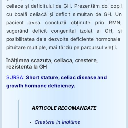
celiace şi deficitului de GH. Prezentăm doi copii
cu boală celiacă şi deficit simultan de GH. Un
pacient avea concluzii obţinute prin RMN,
sugerând deficit congenital izolat al GH, şi
posibilitatea de a dezvolta deficienţe hormonale
pituitare multiple, mai târziu pe parcursul vieţii.
înălţimea scazuta, celiaca, crestere,
rezistenta la GH
SURSA
:
Short stature, celiac disease and
growth hormone deficiency.
ARTICOLE RECOMANDATE
Crestere in inaltime