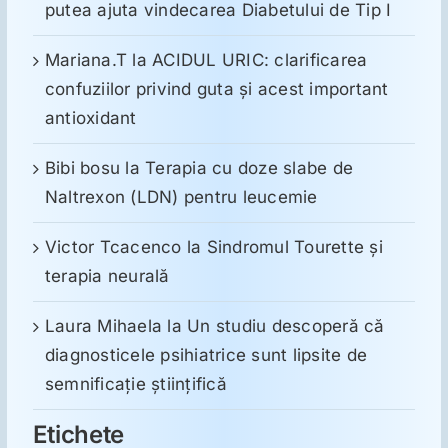
putea ajuta vindecarea Diabetului de Tip I
Mariana.T
la
ACIDUL URIC: clarificarea
confuziilor privind guta și acest important
antioxidant
Bibi bosu
la
Terapia cu doze slabe de
Naltrexon (LDN) pentru leucemie
Victor Tcacenco
la
Sindromul Tourette şi
terapia neurală
Laura Mihaela
la
Un studiu descoperă că
diagnosticele psihiatrice sunt lipsite de
semnificație științifică
Etichete