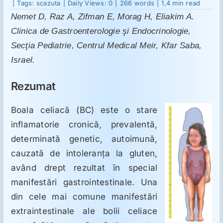
Înălţ
|
Tags:
scazuta
|
Daily Views: 0
|
266 words
|
1,4 min read
scăzu
Nemet D, Raz A, Zifman E, Morag H, Eliakim A.
boala
celia
Suplimente
Clinica de Gastroenterologie şi Endocrinologie,
şi
defici
Secţia Pediatrie, Centrul Medical Meir, Kfar Saba,
horm
de
Israel.
Reumatologie
creşt
Rezumat
Ginecologie
Boala celiacă (BC) este o stare
inflamatorie cronică, prevalentă,
Mesajele lui Reichelt
determinată genetic, autoimună,
cauzată de intoleranţa la gluten,
Dietă
având drept rezultat în special
manifestări gastrointestinale. Una
LDN
din cele mai comune manifestări
extraintestinale ale bolii celiace