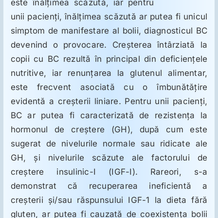
ORL
este înălţimea scăzută, iar pentru
unii pacienţi, înălţimea scăzută ar putea fi unicul
simptom de manifestare al bolii, diagnosticul BC
Oncologie
devenind o provocare. Creşterea întârziată la
copii cu BC rezultă în principal din deficienţele
Toxicologie
nutritive, iar renunţarea la glutenul alimentar,
este frecvent asociată cu o îmbunătăţire
Antipsihiatrie
evidentă a creşterii liniare. Pentru unii pacienţi,
BC ar putea fi caracterizată de rezistenţa la
hormonul de creştere (GH), după cum este
Psihoterapie
sugerat de nivelurile normale sau ridicate ale
GH, şi nivelurile scăzute ale factorului de
Antropologie
creştere insulinic-I (IGF-I). Rareori, s-a
demonstrat că recuperarea ineficientă a
Proză utilă
creşterii şi/sau răspunsului IGF-1 la dieta fără
gluten, ar putea fi cauzată de coexistenţa bolii