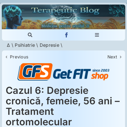
Skip
to
content
Toggle
Toggle
Navigation
Navigation
Δ
\
Psihiatrie
\
Depresie
\
Cautare...
Imunologie
Previous
Next
Dermatologie
Psihiatrie
Cazul 6: Depresie
cronică, femeie, 56 ani –
Neurologie
Tratament
ortomolecular
Intoleranţa la gluten