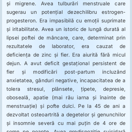
şi migrene. Avea tulburări menstruale care
sugerau un potenţial dezechilibru estrogen-
progesteron. Era impasibilă cu emoţii suprimate
şi iritabilitate. Avea un istoric de lungă durată al
lipsei poftei de mâncare, care, determinat prin
rezultatele de laborator, era cauzat de
deficienţa de zinc şi fier. Era aiurită fără micul
dejun. A avut deficit gestaţional persistent de
fier şi modificări post-partum incluzând
anxietatea, gânduri negative, incapacitatea de a
tolera stresul, plânsete, ţipete, depresie,
oboseală, apatie (mai rău iarna şi înainte de
menstruaţie) şi pofte dulci. Pe la 45 de ani a
dezvoltat osteoartrită a degetelor şi genunchilor
şi insomnie severă cu mai puţin de 4 ore de
somn pe noapte. Avea predispoziţie suicidară