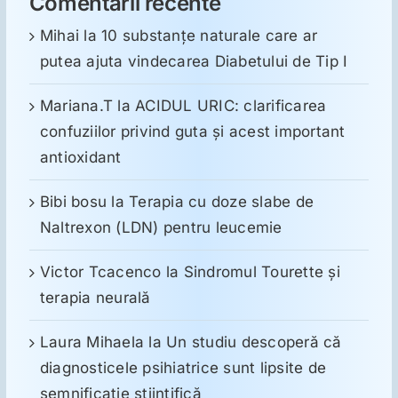
Comentarii recente
Mihai
la
10 substanţe naturale care ar
putea ajuta vindecarea Diabetului de Tip I
Mariana.T
la
ACIDUL URIC: clarificarea
confuziilor privind guta și acest important
antioxidant
Bibi bosu
la
Terapia cu doze slabe de
Naltrexon (LDN) pentru leucemie
Victor Tcacenco
la
Sindromul Tourette şi
terapia neurală
Laura Mihaela
la
Un studiu descoperă că
diagnosticele psihiatrice sunt lipsite de
semnificație științifică