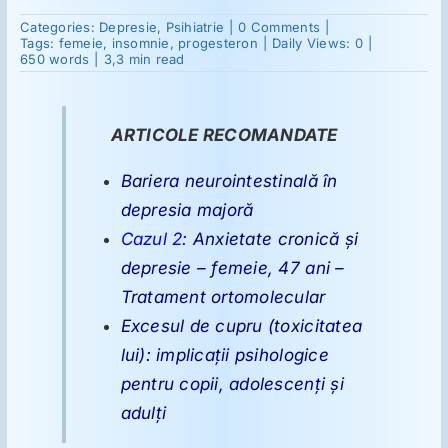
on
Categories:
Depresie
,
Psihiatrie
|
0 Comments
|
Cazul
Tags:
femeie
,
insomnie
,
progesteron
|
Daily Views: 0
|
Suplimente
6:
650 words
|
3,3 min read
Depresie
cronică,
femeie,
Reumatologie
56
ARTICOLE RECOMANDATE
ani
–
Tratament
Bariera neurointestinală în
ortomolecular
Ginecologie
depresia majoră
Cazul 2:
Anxietate cronică şi
Mesajele lui Reichelt
depresie – femeie, 47 ani –
Tratament ortomolecular
Dietă
Excesul de cupru (toxicitatea
lui): implicaţii psihologice
pentru copii, adolescenţi şi
LDN
adulţi