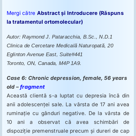
ORL
Mergi către
Abstract şi Introducere (Răspuns
Oncologie
la tratamentul ortomolecular)
Autor: Raymond J. Pataracchia, B.Sc., N.D.1
Toxicologie
Clinica de Cercetare Medicală Naturopată, 20
Eglinton Avenue East, Suite#441
Antipsihiatrie
Toronto, ON, Canada, M4P 1A9.
Case 6: Chronic depression, female, 56 years
Psihoterapie
old –
fragment
Această clientă s-a luptat cu depresia încă din
Antropologie
anii adolescenţei sale. La vârsta de 17 ani avea
ruminaţie cu gânduri negative. De la vârsta de
Proză utilă
10 ani a observat că avea schimbări de
dispoziţie premenstruale precum şi dureri de cap