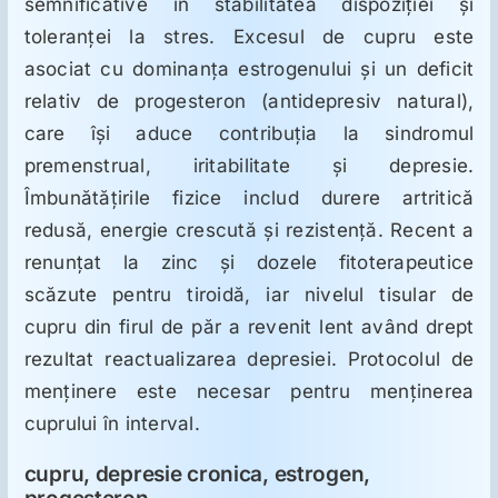
semnificative în stabilitatea dispoziţiei şi
toleranţei la stres. Excesul de cupru este
asociat cu dominanţa estrogenului şi un deficit
relativ de progesteron (antidepresiv natural),
care îşi aduce contribuţia la sindromul
premenstrual, iritabilitate şi depresie.
Îmbunătăţirile fizice includ durere artritică
redusă, energie crescută şi rezistenţă. Recent a
renunţat la zinc şi dozele fitoterapeutice
scăzute pentru tiroidă, iar nivelul tisular de
cupru din firul de păr a revenit lent având drept
rezultat reactualizarea depresiei. Protocolul de
menţinere este necesar pentru menţinerea
cuprului în interval.
cupru, depresie cronica, estrogen,