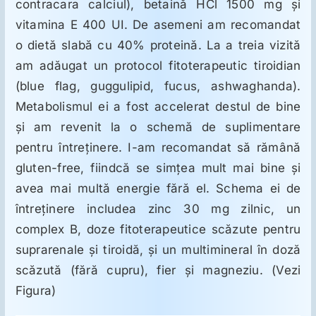
contracara calciul), betaină HCl 1500 mg şi
vitamina E 400 UI. De asemeni am recomandat
o dietă slabă cu 40% proteină. La a treia vizită
am adăugat un protocol fitoterapeutic tiroidian
(blue flag, guggulipid, fucus, ashwaghanda).
Metabolismul ei a fost accelerat destul de bine
şi am revenit la o schemă de suplimentare
pentru întreţinere. I-am recomandat să rămână
gluten-free, fiindcă se simţea mult mai bine şi
avea mai multă energie fără el. Schema ei de
întreţinere includea zinc 30 mg zilnic, un
complex B, doze fitoterapeutice scăzute pentru
suprarenale şi tiroidă, şi un multimineral în doză
scăzută (fără cupru), fier şi magneziu. (Vezi
Figura)