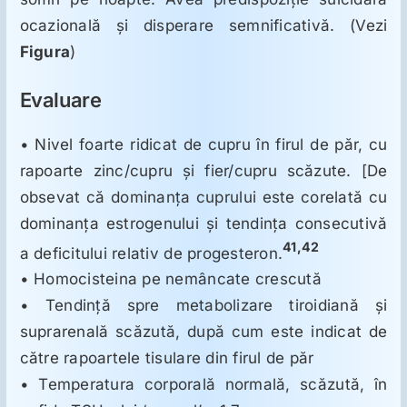
ocazională şi disperare semnificativă. (Vezi
Figura
)
Evaluare
• Nivel foarte ridicat de cupru în firul de păr, cu
rapoarte zinc/cupru şi fier/cupru scăzute. [De
obsevat că dominanţa cuprului este corelată cu
dominanţa estrogenului şi tendinţa consecutivă
41,42
a deficitului relativ de progesteron.
• Homocisteina pe nemâncate crescută
• Tendinţă spre metabolizare tiroidiană şi
suprarenală scăzută, după cum este indicat de
către rapoartele tisulare din firul de păr
• Temperatura corporală normală, scăzută, în