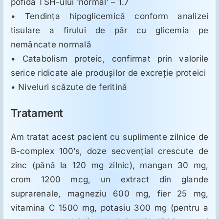
pofida TSH-ului ‘normal’ – 1.7
• Tendinţa hipoglicemică conform analizei
tisulare a firului de păr cu glicemia pe
nemâncate normală
• Catabolism proteic, confirmat prin valorile
serice ridicate ale produşilor de excreţie proteici
• Niveluri scăzute de feritină
Tratament
Am tratat acest pacient cu suplimente zilnice de
B-complex 100’s, doze secvenţial crescute de
zinc (până la 120 mg zilnic), mangan 30 mg,
crom 1200 mcg, un extract din glande
suprarenale, magneziu 600 mg, fier 25 mg,
vitamina C 1500 mg, potasiu 300 mg (pentru a