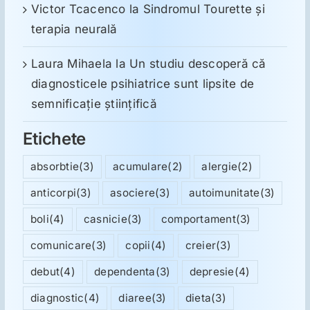
Victor Tcacenco
la
Sindromul Tourette şi
terapia neurală
Laura Mihaela
la
Un studiu descoperă că
diagnosticele psihiatrice sunt lipsite de
semnificație științifică
Etichete
absorbtie
(3)
acumulare
(2)
alergie
(2)
anticorpi
(3)
asociere
(3)
autoimunitate
(3)
boli
(4)
casnicie
(3)
comportament
(3)
comunicare
(3)
copii
(4)
creier
(3)
debut
(4)
dependenta
(3)
depresie
(4)
diagnostic
(4)
diaree
(3)
dieta
(3)