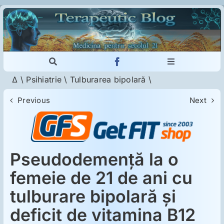
Skip
to
content
Toggle
Toggle
Navigation
Navigation
Δ
\
Psihiatrie
\
Tulburarea bipolară
\
Cautare...
Imunologie
Previous
Next
Dermatologie
Psihiatrie
Pseudodemenţă la o
femeie de 21 de ani cu
Neurologie
tulburare bipolară şi
deficit de vitamina B12
Intoleranţa la gluten