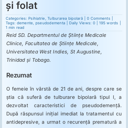
şi folat
Suplimente
on
Categories:
Psihiatrie
,
Tulburarea bipolară
|
0 Comments
|
Pseudod
Tags:
demente
,
pseudodementa
|
Daily Views: 0
|
195 words
|
la
1 min read
o
Reumatologie
Reid SD. Departmentul de Ştiinţe Medicale
femeie
de
Clinice, Facultatea de Ştiinţe Medicale,
21
de
Universitatea West Indies, St Augustine,
Ginecologie
ani
cu
Trinidad şi Tobago.
tulburare
bipolară
Mesajele lui Reichelt
şi
Rezumat
deficit
de
vitamina
O femeie în vârstă de 21 de ani, despre care se
B12
Dietă
şi
ştia că suferă de tulburare bipolară tipul I, a
folat
dezvoltat caracteristici de pseudodemenţă.
LDN
După răspunsul iniţial imediat la tratamentul cu
antidepresive, a urmat o recurenţă prematură a