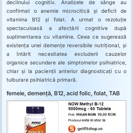
ORL
declinului cognitiv. Analizele de sânge au
confirmat o anemie microcitică şi deficit de
vitamina B12 şi folat. A urmat o rezoluţie
Oncologie
spectaculoasă a afectării cognitive după
suplimentarea cu vitamine. Ceea ce sugerează
Toxicologie
existenţa unei demenţe reversibile nutriţional, şi
a întărit necesitatea excluderii cauzelor
Antipsihiatrie
organice secundare ale simptomelor psihiatrice,
chiar şi la pacienţii anterior diagnosticaţi cu o
Psihoterapie
tulburare psihiatrică primară.
femeie, demenţă, B12, acid folic, folat, TAB
Antropologie
Proză utilă