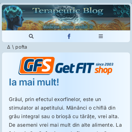
Skip
to
content
Toggle
Toggle
Navigation
Navigation
Δ
\
pofta
Cautare...
Imunologie
Dermatologie
Ia mai mult!
Psihiatrie
Grâul, prin efectul exorfinelor, este un
stimulator al apetitului. Mănânci o chiflă din
Neurologie
grâu integral sau o brioşă cu tărâţe, vrei alta.
De asemeni vrei mai mult din alte alimente. La
Intoleranţa la gluten