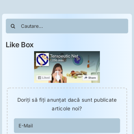
ORL
Oncologie
Cautare...
Toxicologie
Like Box
Antipsihiatrie
Psihoterapie
Doriţi să fiţi anunţat dacă sunt publicate
Antropologie
articole noi?
Proză utilă
E-
Mail