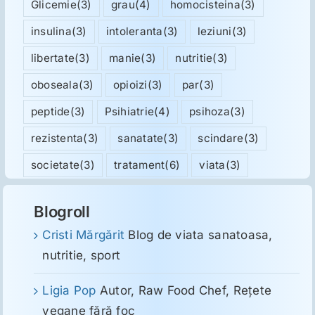
Glicemie
(3)
grau
(4)
homocisteina
(3)
insulina
(3)
intoleranta
(3)
leziuni
(3)
libertate
(3)
manie
(3)
nutritie
(3)
oboseala
(3)
opioizi
(3)
par
(3)
peptide
(3)
Psihiatrie
(4)
psihoza
(3)
rezistenta
(3)
sanatate
(3)
scindare
(3)
societate
(3)
tratament
(6)
viata
(3)
Blogroll
Cristi Mărgărit
Blog de viata sanatoasa,
nutritie, sport
Ligia Pop
Autor, Raw Food Chef, Reţete
vegane fără foc