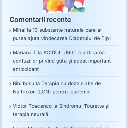
Comentarii recente
Mihai
la
10 substanţe naturale care ar
putea ajuta vindecarea Diabetului de Tip I
Mariana.T
la
ACIDUL URIC: clarificarea
confuziilor privind guta și acest important
antioxidant
Bibi bosu
la
Terapia cu doze slabe de
Naltrexon (LDN) pentru leucemie
Victor Tcacenco
la
Sindromul Tourette şi
terapia neurală