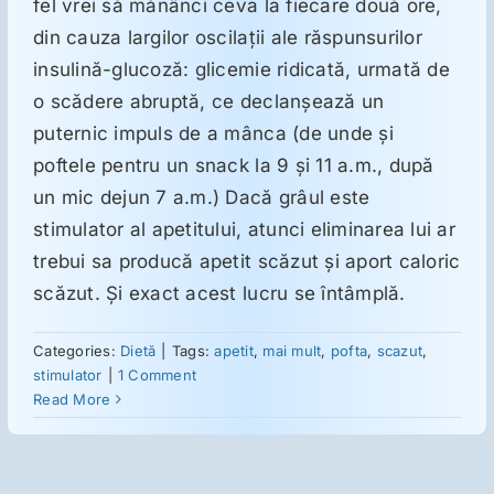
fel vrei să mănânci ceva la fiecare două ore,
din cauza largilor oscilaţii ale răspunsurilor
Suplimente
insulină-glucoză: glicemie ridicată, urmată de
o scădere abruptă, ce declanşează un
puternic impuls de a mânca (de unde şi
Reumatologie
poftele pentru un snack la 9 şi 11 a.m., după
un mic dejun 7 a.m.) Dacă grâul este
Ginecologie
stimulator al apetitului, atunci eliminarea lui ar
trebui sa producă apetit scăzut şi aport caloric
Mesajele lui Reichelt
scăzut. Şi exact acest lucru se întâmplă.
Categories:
Dietă
|
Tags:
apetit
,
mai mult
,
pofta
,
scazut
,
Dietă
stimulator
|
1 Comment
Read More
LDN