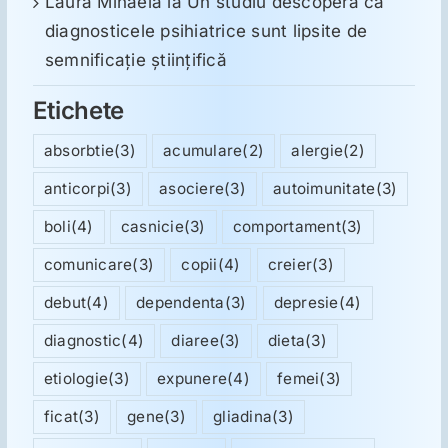
Laura Mihaela
la
Un studiu descoperă că
diagnosticele psihiatrice sunt lipsite de
semnificație științifică
Etichete
absorbtie
(3)
acumulare
(2)
alergie
(2)
anticorpi
(3)
asociere
(3)
autoimunitate
(3)
boli
(4)
casnicie
(3)
comportament
(3)
comunicare
(3)
copii
(4)
creier
(3)
debut
(4)
dependenta
(3)
depresie
(4)
diagnostic
(4)
diaree
(3)
dieta
(3)
etiologie
(3)
expunere
(4)
femei
(3)
ficat
(3)
gene
(3)
gliadina
(3)