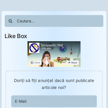
ORL
Oncologie
Cautare...
Toxicologie
Like Box
Antipsihiatrie
Psihoterapie
Doriţi să fiţi anunţat dacă sunt publicate
Antropologie
articole noi?
Proză utilă
E-
Mail