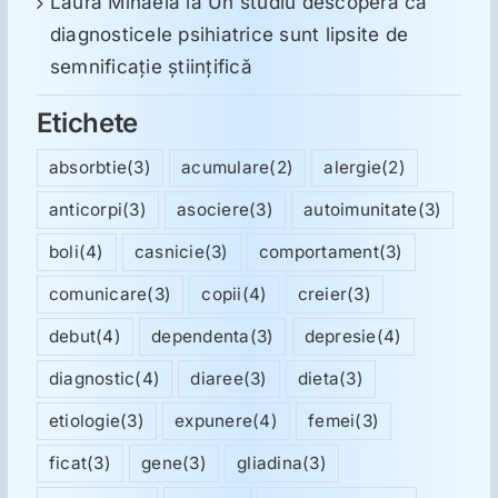
Laura Mihaela
la
Un studiu descoperă că
diagnosticele psihiatrice sunt lipsite de
semnificație științifică
Etichete
absorbtie
(3)
acumulare
(2)
alergie
(2)
anticorpi
(3)
asociere
(3)
autoimunitate
(3)
boli
(4)
casnicie
(3)
comportament
(3)
comunicare
(3)
copii
(4)
creier
(3)
debut
(4)
dependenta
(3)
depresie
(4)
diagnostic
(4)
diaree
(3)
dieta
(3)
etiologie
(3)
expunere
(4)
femei
(3)
ficat
(3)
gene
(3)
gliadina
(3)