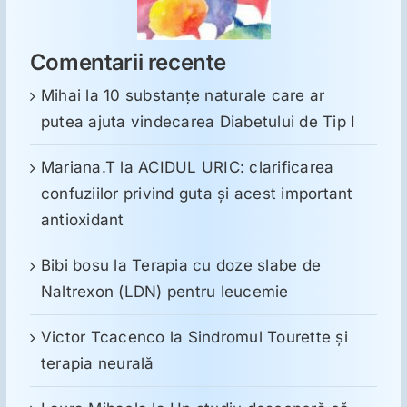
Comentarii recente
Mihai
la
10 substanţe naturale care ar
putea ajuta vindecarea Diabetului de Tip I
Mariana.T
la
ACIDUL URIC: clarificarea
confuziilor privind guta și acest important
antioxidant
Bibi bosu
la
Terapia cu doze slabe de
Naltrexon (LDN) pentru leucemie
Victor Tcacenco
la
Sindromul Tourette şi
terapia neurală