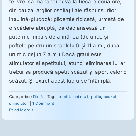
fel vrei să mănânci ceva la fiecare două ore,
din cauza largilor oscilaţii ale răspunsurilor
Suplimente
insulină-glucoză: glicemie ridicată, urmată de
o scădere abruptă, ce declanşează un
puternic impuls de a mânca (de unde şi
Reumatologie
poftele pentru un snack la 9 şi 11 a.m., după
un mic dejun 7 a.m.) Dacă grâul este
Ginecologie
stimulator al apetitului, atunci eliminarea lui ar
trebui sa producă apetit scăzut şi aport caloric
Mesajele lui Reichelt
scăzut. Şi exact acest lucru se întâmplă.
Categories:
Dietă
|
Tags:
apetit
,
mai mult
,
pofta
,
scazut
,
Dietă
stimulator
|
1 Comment
Read More
LDN