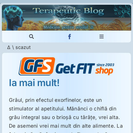
Skip
to
content
Toggle
Toggle
Navigation
Navigation
Δ
\
scazut
Cautare...
Imunologie
Dermatologie
Ia mai mult!
Psihiatrie
Grâul, prin efectul exorfinelor, este un
stimulator al apetitului. Mănânci o chiflă din
Neurologie
grâu integral sau o brioşă cu tărâţe, vrei alta.
De asemeni vrei mai mult din alte alimente. La
Intoleranţa la gluten