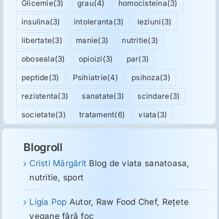
Glicemie
(3)
grau
(4)
homocisteina
(3)
insulina
(3)
intoleranta
(3)
leziuni
(3)
libertate
(3)
manie
(3)
nutritie
(3)
oboseala
(3)
opioizi
(3)
par
(3)
peptide
(3)
Psihiatrie
(4)
psihoza
(3)
rezistenta
(3)
sanatate
(3)
scindare
(3)
societate
(3)
tratament
(6)
viata
(3)
Blogroll
Cristi Mărgărit
Blog de viata sanatoasa,
nutritie, sport
Ligia Pop
Autor, Raw Food Chef, Reţete
vegane fără foc