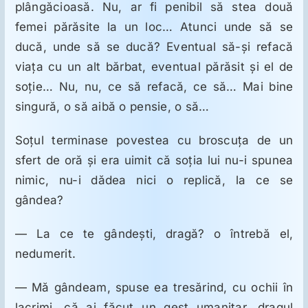
plângăcioasă. Nu, ar fi penibil să stea două
femei părăsite la un loc… Atunci unde să se
ducă, unde să se ducă? Eventual să-şi refacă
viaţa cu un alt bărbat, eventual părăsit şi el de
soţie… Nu, nu, ce să refacă, ce să… Mai bine
singură, o să aibă o pensie, o să…
Soţul terminase povestea cu broscuţa de un
sfert de oră şi era uimit că soţia lui nu-i spunea
nimic, nu-i dădea nici o replică, la ce se
gândea?
— La ce te gândeşti, dragă? o întrebă el,
nedumerit.
— Mă gândeam, spuse ea tresărind, cu ochii în
lacrimi, că ai făcut un gest umanitar, dragul