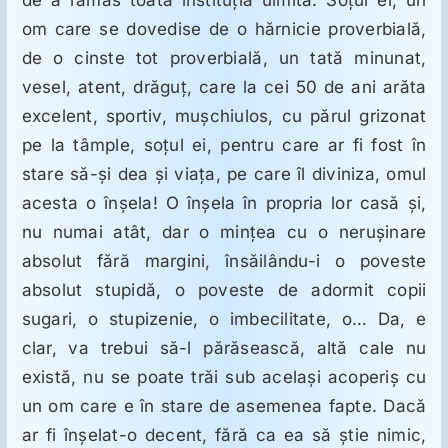
de a rămas toată instituţia uimită. Soţul ei, un
om care se dovedise de o hărnicie proverbială,
de o cinste tot proverbială, un tată minunat,
vesel, atent, drăguţ, care la cei 50 de ani arăta
excelent, sportiv, muşchiulos, cu părul grizonat
pe la tâmple, soţul ei, pentru care ar fi fost în
stare să-şi dea şi viaţa, pe care îl diviniza, omul
acesta o înşela! O înşela în propria lor casă şi,
nu numai atât, dar o minţea cu o neruşinare
absolut fără margini, însăilându-i o poveste
absolut stupidă, o poveste de adormit copii
sugari, o stupizenie, o imbecilitate, o… Da, e
clar, va trebui să-l părăsească, altă cale nu
există, nu se poate trăi sub acelaşi acoperiş cu
un om care e în stare de asemenea fapte. Dacă
ar fi înşelat-o decent, fără ca ea să ştie nimic,