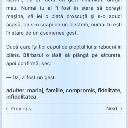
meu. Numai tu ai fi fost în stare să opreşti
maşina, să iei o biată broscuţă şi s-o aduci
acasă, ca s-o scapi de un blestem, numai tu eşti
în stare de un asemenea gest.
După care îşi lipi capul de pieptul lui şi izbucni în
plâns. Bărbatul o lăsă să plângă pe săturate,
apoi confirmă, sec:
— Da, a fost un gest.
adulter, mariaj, familie, compromis, fidelitate,
infidelitatea
Previous
Next