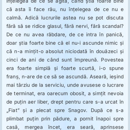
înţelegea de ce se agită, când ştia foarte bine
că asta îi face rău, nu înţelegea de ce nu e
calmă. Adică lucrurile astea nu se pot discuta
fără să se ridice glasul, fără nervi, fără scandal?
De ce nu avea răbdare, de ce intra în panică,
doar ştia foarte bine că el nu-i ascunde nimic şi
că n-a minţit-o absolut niciodată în douăzeci şi
cinci de ani de când sunt împreună. Povestea
era foarte simplă şi foarte scurtă, i-o spune
franş, n-are de ce să se ascundă. Aseară, ieşind
mai târziu de la serviciu, unde avusese o lucrare
de terminat, era oarecum obosit, a simţit nevoia
de puţin aer liber, drept pentru care s-a urcat în
„Fiat” şi a plecat spre Snagov. După ce s-a
plimbat puţin prin pădure, a pornit înapoi spre
casă, mergea încet, era seară, aprinsese