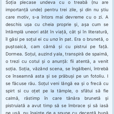
ORL
Soţia plecase undeva cu o treabă (nu are
importanţă unde) pentru trei zile, şi din nu ştiu
care motiv, s-a întors mai devreme cu o zi. A
Oncologie
deschis uşa cu cheia proprie şi, aşa cum se
întâmplă uneori atât în viaţă, cât şi în literatură,
Toxicologie
îl găsi pe soţul ei cu
una
în pat. Era o brunetă, o
puştoaică, cam cârnă şi cu pistrui pe faţă.
Antipsihiatrie
Dormea. Soţul, auzind yala, transpiră de spaimă,
o trezi cu cotul şi o anunţă: fii atentă, a venit
Psihoterapie
soţia. Soţia, văzând scena, se îngălbeni, întrebă
ce înseamnă asta şi se prăbuşi pe un fotoliu. I
se făcuse rău. Soţul veni lângă ea şi o frecă cu
Antropologie
spirt si cu oţet pe la tâmple, o sfătui să fie
calmă, răstimp în care tânăra brunetă şi
Proză utilă
pistruiată a avut timp să se îmbrace şi să iasă
pe uşă, nu înainte de a spune cu decenţă bună