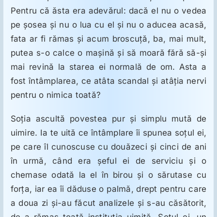
Pentru că ăsta era adevărul: dacă el nu o vedea
pe şosea şi nu o lua cu el şi nu o aducea acasă,
fata ar fi rămas şi acum broscuţă, ba, mai mult,
putea s-o calce o maşină şi să moară fără să-şi
mai revină la starea ei normală de om. Asta a
fost întâmplarea, ce atâta scandal şi atâţia nervi
pentru o nimica toată?
Soţia ascultă povestea pur şi simplu mută de
uimire. Ia te uită ce întâmplare îi spunea soţul ei,
pe care îl cunoscuse cu douăzeci şi cinci de ani
în urmă, când era şeful ei de serviciu şi o
chemase odată la el în birou şi o sărutase cu
forţa, iar ea îi dăduse o palmă, drept pentru care
a doua zi şi-au făcut analizele şi s-au căsătorit,