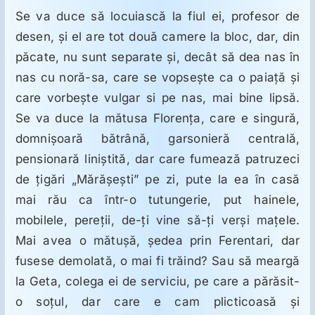
Se va duce să locuiască la fiul ei, profesor de
desen, şi el are tot două camere la bloc, dar, din
păcate, nu sunt separate şi, decât să dea nas în
nas cu noră-sa, care se vopseşte ca o paiaţă şi
care vorbeşte vulgar si pe nas, mai bine lipsă.
Se va duce la mătusa Florenţa, care e singură,
domnişoară bătrână, garsonieră centrală,
pensionară liniştită, dar care fumează patruzeci
de ţigări „Mărăşeşti” pe zi, pute la ea în casă
mai rău ca într-o tutungerie, put hainele,
mobilele, pereţii, de-ţi vine să-ţi verşi maţele.
Mai avea o mătuşă, şedea prin Ferentari, dar
fusese demolată, o mai fi trăind? Sau să meargă
la Geta, colega ei de serviciu, pe care a părăsit-
o soţul, dar care e cam plicticoasă şi