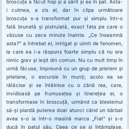
broscuţa a făcut hop şi a sărit şi ea în pat. Asta-
i culmea, a zis el, dar în clipa următoare
broscuţa s-a transformat pur şi simplu într-o
fată brunetă şi pistruiată, exact fata pe care o
văzuse cu zece minute înainte. „Ce înseamnă
asta?” a întrebat el, intrigat şi uimit de fenomen,
la care ea i-a răspuns foarte simplu că nu era
nimic grav şi ieşit din comun. Nu cu mult timp în
urmă făcuse, împreună cu un grup de prieteni şi
prietene, o excursie în munţi, acolo ea se
rătăcise şi se întâlnise cu o zână rea, care,
invidioasă pe frumuseţea şi tinereţea ei, o
transformase în broscuţă, urmând ca blestemul
să-şi piardă puterea doar atunci când un bărbat
avea s-o ia într-o masină marca „Fiat” şi s-o
ducă în patul său. Ceea ce se şi întâmplase.