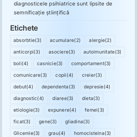
diagnosticele psihiatrice sunt lipsite de
semnificație științifică
Etichete
absorbtie
(3)
acumulare
(2)
alergie
(2)
anticorpi
(3)
asociere
(3)
autoimunitate
(3)
boli
(4)
casnicie
(3)
comportament
(3)
comunicare
(3)
copii
(4)
creier
(3)
debut
(4)
dependenta
(3)
depresie
(4)
diagnostic
(4)
diaree
(3)
dieta
(3)
etiologie
(3)
expunere
(4)
femei
(3)
ficat
(3)
gene
(3)
gliadina
(3)
Glicemie
(3)
grau
(4)
homocisteina
(3)