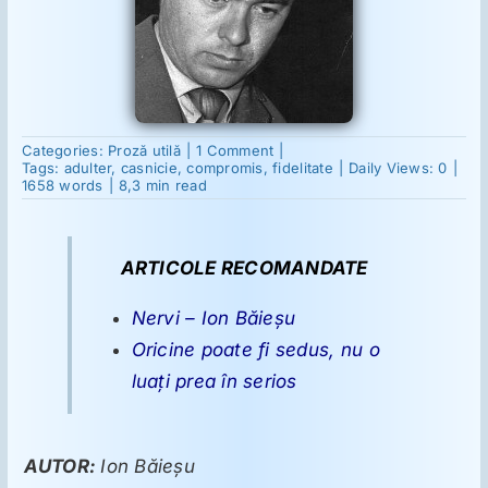
Suplimente
Reumatologie
on
Categories:
Proză utilă
|
1 Comment
|
Broscuţa
Tags:
adulter
,
casnicie
,
compromis
,
fidelitate
|
Daily Views: 0
|
–
1658 words
|
8,3 min read
Ion
Ginecologie
Băieşu
ARTICOLE RECOMANDATE
Mesajele lui Reichelt
Nervi – Ion Băieşu
Dietă
Oricine poate fi sedus, nu o
luaţi prea în serios
LDN
AUTOR:
Ion Băieşu