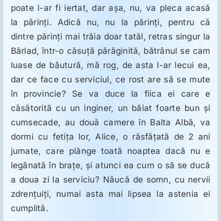
poate l-ar fi iertat, dar aşa, nu, va pleca acasă
la părinţi. Adică nu, nu la părinţi, pentru că
dintre părinţi mai trăia doar tatăl, retras singur la
Bârlad, într-o căsuţă părăginită, bătrânul se cam
luase de băutură, mă rog, de asta l-ar lecui ea,
dar ce face cu serviciul, ce rost are să se mute
în provincie? Se va duce la fiica ei care e
căsătorită cu un inginer, un băiat foarte bun şi
cumsecade, au două camere în Balta Albă, va
dormi cu fetiţa lor, Alice, o răsfăţată de 2 ani
jumate, care plânge toată noaptea dacă nu e
legănată în braţe, şi atunci ea cum o să se ducă
a doua zi la serviciu? Năucă de somn, cu nervii
zdrenţuiţi, numai asta mai lipsea la astenia ei
cumplită.