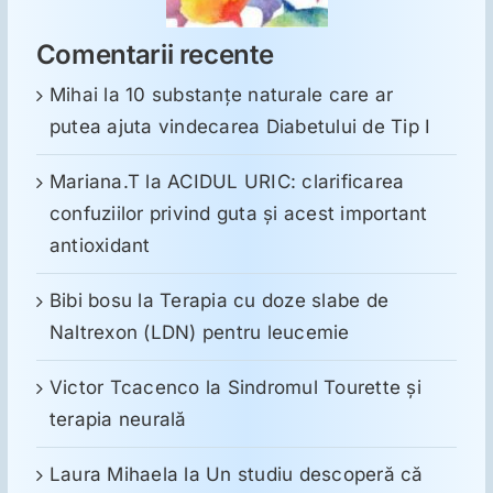
Comentarii recente
Mihai
la
10 substanţe naturale care ar
putea ajuta vindecarea Diabetului de Tip I
Mariana.T
la
ACIDUL URIC: clarificarea
confuziilor privind guta și acest important
antioxidant
Bibi bosu
la
Terapia cu doze slabe de
Naltrexon (LDN) pentru leucemie
Victor Tcacenco
la
Sindromul Tourette şi
terapia neurală
Laura Mihaela
la
Un studiu descoperă că