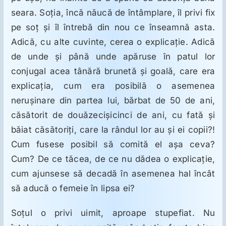
seara. Soţia, încă năucă de întâmplare, îl privi fix
pe soţ şi îl întrebă din nou ce înseamnă asta.
Adică, cu alte cuvinte, cerea o explicaţie. Adică
de unde şi până unde apăruse în patul lor
conjugal acea tânără brunetă şi goală, care era
explicaţia, cum era posibilă o asemenea
neruşinare din partea lui, bărbat de 50 de ani,
căsătorit de douăzecişicinci de ani, cu fată şi
băiat căsătoriţi, care la rândul lor au şi ei copii?!
Cum fusese posibil să comită el aşa ceva?
Cum? De ce tăcea, de ce nu dădea o explicaţie,
cum ajunsese să decadă în asemenea hal încât
să aducă o femeie în lipsa ei?
Soţul o privi uimit, aproape stupefiat. Nu