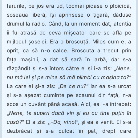
farurile, pe jos era ud, tocmai picase o ploicică,
şoseaua liberă, îşi aprinsese o ţigară, dăduse
drumul la radio. Când, la un moment dat, atenţia
îi fu atrasă de ceva mişcător care se afla pe
mijlocul şoselei. Era o broscuţă. Milos cum e, a
oprit, ca să n-o calce. Broscuţa a trecut prin
faţa maşinii, a dat să sară în iarbă, dar s-a
răzgândit şi s-a întors către el şi i-a zis: „
Nene,
nu mă iei şi pe mine să mă plimbi cu maşina ta?
”
La care el şi-a zis: „
De ce nu?
” iar ea s-a urcat
şi s-a aşezat cuminte pe scaunul din faţă, n-a
scos un cuvânt până acasă. Aici, ea l-a întrebat:
„
Nene, te superi dacă vin şi eu cu tine puţin în
casă?
” El a zis: ,,-
Da, vino
!”, şi ea a venit. El s-a
dezbrăcat şi s-a culcat în pat, drept care