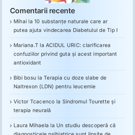
Comentarii recente
Mihai
la
10 substanţe naturale care ar
putea ajuta vindecarea Diabetului de Tip I
Mariana.T
la
ACIDUL URIC: clarificarea
confuziilor privind guta și acest important
antioxidant
Bibi bosu
la
Terapia cu doze slabe de
Naltrexon (LDN) pentru leucemie
Victor Tcacenco
la
Sindromul Tourette şi
terapia neurală
Laura Mihaela
la
Un studiu descoperă că
diagnosticele psihiatrice sunt lipsite de