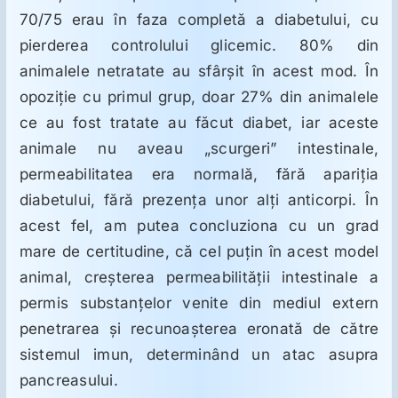
70/75 erau în faza completă a diabetului, cu
pierderea controlului glicemic. 80% din
animalele netratate au sfârşit în acest mod. În
opoziţie cu primul grup, doar 27% din animalele
ce au fost tratate au făcut diabet, iar aceste
animale nu aveau „scurgeri” intestinale,
permeabilitatea era normală, fără apariţia
diabetului, fără prezenţa unor alţi anticorpi. În
acest fel, am putea concluziona cu un grad
mare de certitudine, că cel puţin în acest model
animal, creşterea permeabilităţii intestinale a
permis substanţelor venite din mediul extern
penetrarea şi recunoaşterea eronată de către
sistemul imun, determinând un atac asupra
pancreasului.