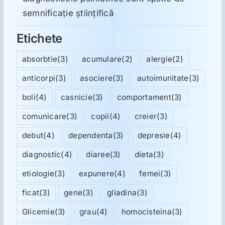
semnificație științifică
Etichete
absorbtie
(3)
acumulare
(2)
alergie
(2)
anticorpi
(3)
asociere
(3)
autoimunitate
(3)
boli
(4)
casnicie
(3)
comportament
(3)
comunicare
(3)
copii
(4)
creier
(3)
debut
(4)
dependenta
(3)
depresie
(4)
diagnostic
(4)
diaree
(3)
dieta
(3)
etiologie
(3)
expunere
(4)
femei
(3)
ficat
(3)
gene
(3)
gliadina
(3)
Glicemie
(3)
grau
(4)
homocisteina
(3)