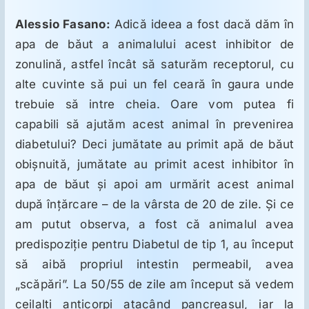
Alessio Fasano:
Adică ideea a fost dacă dăm în
apa de băut a animalului acest inhibitor de
zonulină, astfel încât să saturăm receptorul, cu
alte cuvinte să pui un fel ceară în gaura unde
trebuie să intre cheia. Oare vom putea fi
capabili să ajutăm acest animal în prevenirea
diabetului? Deci jumătate au primit apă de băut
obişnuită, jumătate au primit acest inhibitor în
apa de băut şi apoi am urmărit acest animal
după înţărcare – de la vârsta de 20 de zile. Şi ce
am putut observa, a fost că animalul avea
predispoziţie pentru Diabetul de tip 1, au început
să aibă propriul intestin permeabil, avea
„scăpări”. La 50/55 de zile am început să vedem
ceilalţi anticorpi atacând pancreasul, iar la