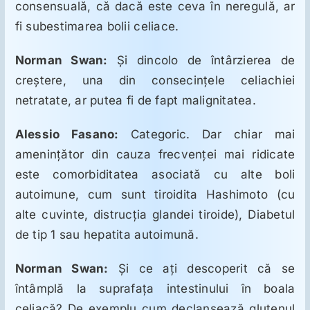
consensuală, că dacă este ceva în neregulă, ar
fi subestimarea bolii celiace.
Norman Swan:
Şi dincolo de întârzierea de
creştere, una din consecinţele celiachiei
netratate, ar putea fi de fapt malignitatea.
Alessio Fasano:
Categoric. Dar chiar mai
ameninţător din cauza frecvenţei mai ridicate
este comorbiditatea asociată cu alte boli
autoimune, cum sunt tiroidita Hashimoto (cu
alte cuvinte, distrucţia glandei tiroide), Diabetul
de tip 1 sau hepatita autoimună.
Norman Swan:
Şi ce aţi descoperit că se
întâmplă la suprafaţa intestinului în boala
celiacă? De exemplu cum declanşează glutenul