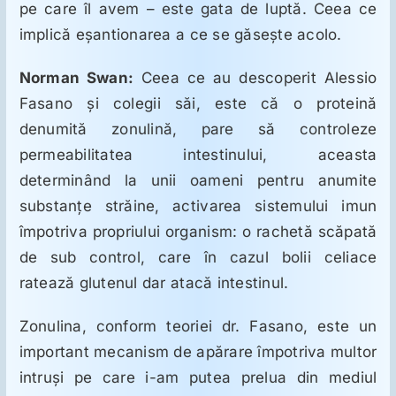
pe care îl avem – este gata de luptă. Ceea ce
implică eşantionarea a ce se găseşte acolo.
Norman Swan:
Ceea ce au descoperit Alessio
Fasano şi colegii săi, este că o proteină
denumită zonulină, pare să controleze
permeabilitatea intestinului, aceasta
determinând la unii oameni pentru anumite
substanţe străine, activarea sistemului imun
împotriva propriului organism: o rachetă scăpată
de sub control, care în cazul bolii celiace
ratează glutenul dar atacă intestinul.
Zonulina, conform teoriei dr. Fasano, este un
important mecanism de apărare împotriva multor
intruşi pe care i-am putea prelua din mediul