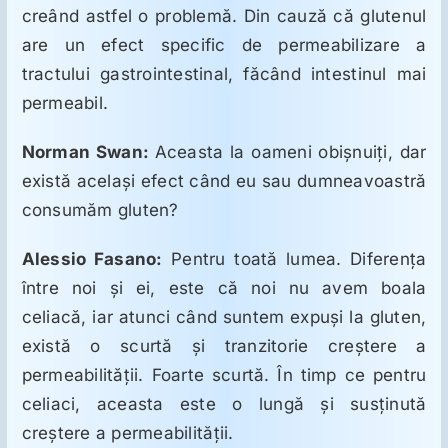
creând astfel o problemă. Din cauză că glutenul
are un efect specific de permeabilizare a
tractului gastrointestinal, făcând intestinul mai
permeabil.
Norman Swan:
Aceasta la oameni obişnuiţi, dar
există acelaşi efect când eu sau dumneavoastră
consumăm gluten?
Alessio Fasano:
Pentru toată lumea. Diferenţa
între noi şi ei, este că noi nu avem boala
celiacă, iar atunci când suntem expuşi la gluten,
există o scurtă şi tranzitorie creştere a
permeabilităţii. Foarte scurtă. În timp ce pentru
celiaci, aceasta este o lungă şi susţinută
creştere a permeabilităţii.