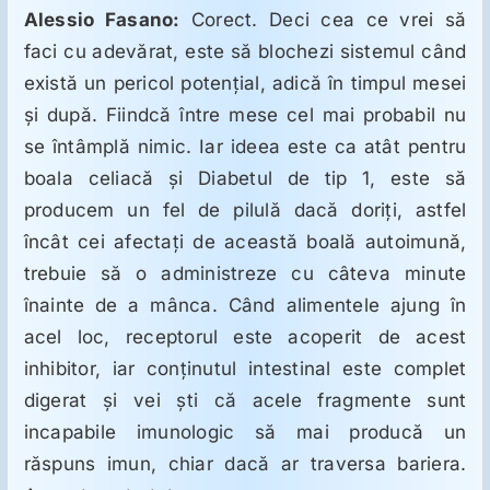
Alessio Fasano:
Corect. Deci cea ce vrei să
faci cu adevărat, este să blochezi sistemul când
există un pericol potenţial, adică în timpul mesei
şi după. Fiindcă între mese cel mai probabil nu
se întâmplă nimic. Iar ideea este ca atât pentru
boala celiacă şi Diabetul de tip 1, este să
producem un fel de pilulă dacă doriţi, astfel
încât cei afectaţi de această boală autoimună,
trebuie să o administreze cu câteva minute
înainte de a mânca. Când alimentele ajung în
acel loc, receptorul este acoperit de acest
inhibitor, iar conţinutul intestinal este complet
digerat şi vei şti că acele fragmente sunt
incapabile imunologic să mai producă un
răspuns imun, chiar dacă ar traversa bariera.