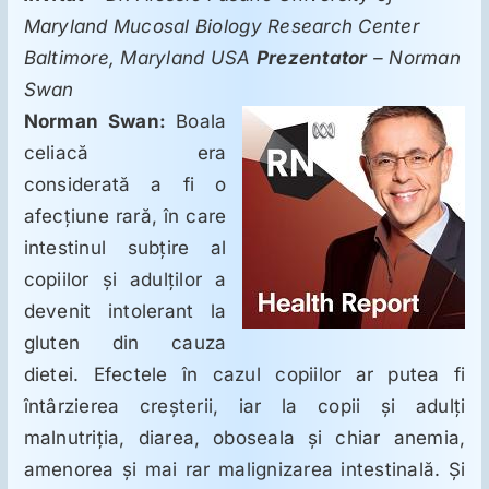
Maryland Mucosal Biology Research Center
Baltimore, Maryland USA
Prezentator
– Norman
Swan
Norman Swan:
Boala
celiacă era
considerată a fi o
afecţiune rară, în care
intestinul subţire al
copiilor şi adulţilor a
devenit intolerant la
gluten din cauza
dietei. Efectele în cazul copiilor ar putea fi
întârzierea creşterii, iar la copii şi adulţi
malnutriţia, diarea, oboseala şi chiar anemia,
amenorea şi mai rar malignizarea intestinală. Şi