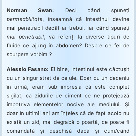
Norman Swan:
Deci când spuneţi
permeabilitate
, înseamnă că intestinul devine
mai penetrabil decât ar trebui. Iar când spuneţi
mai penetrabil
, vă referiţi la diverse tipuri de
fluide ce ajung în abdomen? Despre ce fel de
scurgere vorbim ?
Alessio Fasano:
Ei bine, intestinul este căptuşit
cu un singur strat de celule. Doar cu un deceniu
în urmă, eram sub impresia că este complet
sigilat, ca zidurile de ciment ce ne protejează
împotriva elementelor nocive ale mediului. Şi
doar în ultimii ani am înţeles că de fapt acolo nu
există un zid, mai degrabă o poartă, ce poate fi
comandată şi deschisă dacă şi cum/când