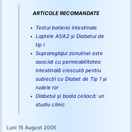
şi
Diabetul
de
ARTICOLE RECOMANDATE
Tip
Suplimente
1
Testul barierei intestinale
Reumatologie
Laptele A1/A2 şi Diabetul de
tip I
Suprareglajul zonulinei este
Ginecologie
asociat cu permeabilitatea
intestinală crescută pentru
Mesajele lui Reichelt
subiecţii cu Diabet de Tip 1 şi
rudele lor
Dietă
Diabetul şi boala celiacă: un
studiu clinic
LDN
Luni 15 August 2005