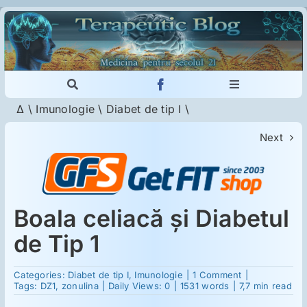
Skip
to
content
Toggle
Toggle
Navigation
Navigation
Δ
\
Imunologie
\
Diabet de tip I
\
Cautare...
Imunologie
Next
Dermatologie
Psihiatrie
Boala celiacă şi Diabetul
de Tip 1
Neurologie
on
Categories:
Diabet de tip I
,
Imunologie
|
1 Comment
|
Boala
Tags:
DZ1
,
zonulina
|
Daily Views: 0
|
1531 words
|
7,7 min read
celiacă
Intoleranţa la gluten