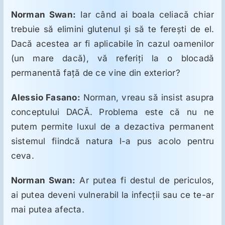
Norman Swan:
Iar când ai boala celiacă chiar
trebuie să elimini glutenul şi să te fereşti de el.
Dacă acestea ar fi aplicabile în cazul oamenilor
(un mare dacă), vă referiţi la o blocadă
permanentă faţă de ce vine din exterior?
Alessio Fasano:
Norman, vreau să insist asupra
conceptului DACĂ. Problema este că nu ne
putem permite luxul de a dezactiva permanent
sistemul fiindcă natura l-a pus acolo pentru
ceva.
Norman Swan:
Ar putea fi destul de periculos,
ai putea deveni vulnerabil la infecţii sau ce te-ar
mai putea afecta.