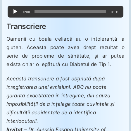
ORL
Player
00:00
08:11
audio
Oncologie
Transcriere
Oamenii cu boala celiacă au o intoleranţă la
Toxicologie
gluten. Aceasta poate avea drept rezultat o
serie de probleme de sănătate, şi ar putea
Antipsihiatrie
exista chiar o legătură cu Diabetul de Tip 1.
Psihoterapie
Această transcriere a fost obţinută după
înregistrarea unei emisiuni. ABC nu poate
garanta exactitatea în întregime, din cauza
Antropologie
imposibilităţii de a înţelege toate cuvintele şi
dificultăţii accidentale de a identifica
Proză utilă
interlocutorii.
Invitat
– Dr. Alessio Fasano University of