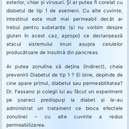
exterior, chiar şi virusuri. Şi ar putea fi corelat cu
diabetul de tip 1 de asemeni. Cu alte cuvinte,
intestinul este mult mai permeabil decât ar
trebui pentru substanţe (şi nu vorbim despre
gluten în acest caz, apropo) ce declanşează
atacul sistemului imun asupra celulelor
producătoare de insulină din pancreas.
Ar putea zonulina să deţina (indirect), cheia
prevenirii Diabetul de tip 1 ? Ei bine, depinde de
cine apare primul, diabetul sau permeabilitatea?
Dr. Fassano şi colegii lui au făcut un experiment
pe şoareci predispuşi la diabet şi le-au
administrat un tratament ce bloca efectele
zonulinei – cu alte cuvinte a redus
permeabilizarea.