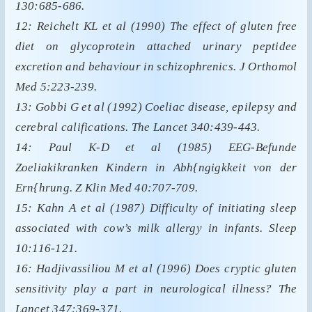
130:685-686.
12: Reichelt KL et al (1990) The effect of gluten free
diet on glycoprotein attached urinary peptidee
excretion and behaviour in schizophrenics. J Orthomol
Med 5:223-239.
13: Gobbi G et al (1992) Coeliac disease, epilepsy and
cerebral califications. The Lancet 340:439-443.
14: Paul K-D et al (1985) EEG-Befunde
Zoeliakikranken Kindern in Abh{ngigkkeit von der
Ern{hrung. Z Klin Med 40:707-709.
15: Kahn A et al (1987) Difficulty of initiating sleep
associated with cow’s milk allergy in infants. Sleep
10:116-121.
16: Hadjivassiliou M et al (1996) Does cryptic gluten
sensitivity play a part in neurological illness? The
Lancet 347:369-371.