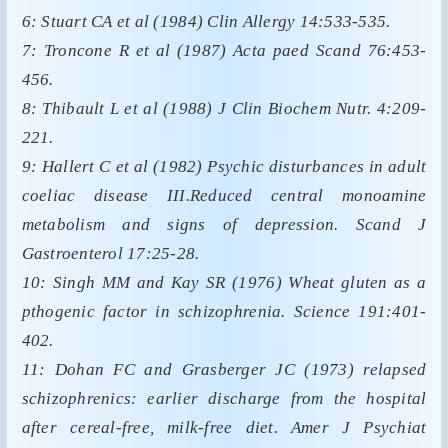
6: Stuart CA et al (1984) Clin Allergy 14:533-535.
7: Troncone R et al (1987) Acta paed Scand 76:453-
456.
8: Thibault L et al (1988) J Clin Biochem Nutr. 4:209-
221.
9: Hallert C et al (1982) Psychic disturbances in adult
coeliac disease III.Reduced central monoamine
metabolism and signs of depression. Scand J
Gastroenterol 17:25-28.
10: Singh MM and Kay SR (1976) Wheat gluten as a
pthogenic factor in schizophrenia. Science 191:401-
402.
11: Dohan FC and Grasberger JC (1973) relapsed
schizophrenics: earlier discharge from the hospital
after cereal-free, milk-free diet. Amer J Psychiat