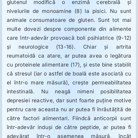
ORL
glutenul modifică o enzimă cerebrală şi
nivelurile de monoamine (8) la pisici. Nu sunt
animale consumatoare de gluten. Sunt tot mai
Oncologie
multe dovezi despre componente din alimente
care într-adevăr provoacă boli psihiatrice (9-12)
Toxicologie
şi neurologice (13-16). Chiar şi artrita
reumatoidă ca atare, ar putea avea o legătura
Antipsihiatrie
cu proteinele alimentare (17), şi este bine stabilit
că stresul (iar o astfel de boală este asociată cu
el într-o mare măsură), creşte permeabilitatea
Psihoterapie
intestinală. Nu neagă nimeni posibilitatea
depresiei reactive, dar sunt foarte puţine motive
Antropologie
pentru care aceasta nu ar putea fi înrăutăţită de
către factori alimentari. Fiindcă anticorpii sunt
Proză utilă
într-adevăr induşi de către peptide, ar putea fi
adevărat într-o asemenea măsură, încât