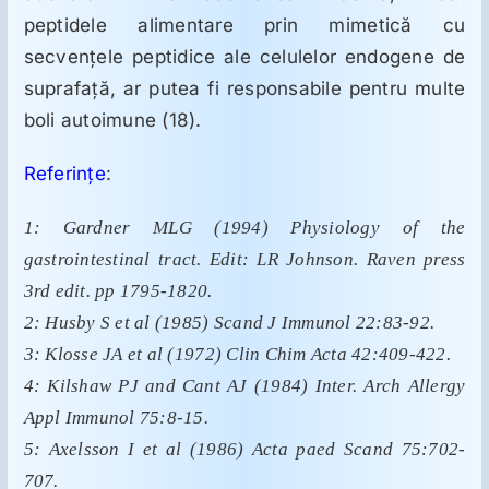
peptidele alimentare prin mimetică cu
secvenţele peptidice ale celulelor endogene de
suprafaţă, ar putea fi responsabile pentru multe
boli autoimune (18).
Referinţe
:
1: Gardner MLG (1994) Physiology of the
gastrointestinal tract. Edit: LR Johnson. Raven press
3rd edit. pp 1795-1820.
2: Husby S et al (1985) Scand J Immunol 22:83-92.
3: Klosse JA et al (1972) Clin Chim Acta 42:409-422.
4: Kilshaw PJ and Cant AJ (1984) Inter. Arch Allergy
Appl Immunol 75:8-15.
5: Axelsson I et al (1986) Acta paed Scand 75:702-
707.