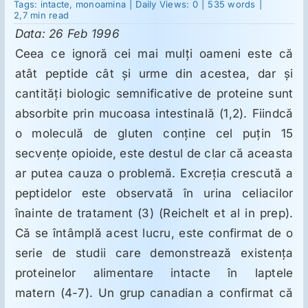
20
Tags:
intacte
,
monoamina
|
Daily Views: 0
|
535 words
|
–
2,7 min read
Alimentaţie
Data: 26 Feb 1996
şi
Suplimente
probleme
Ceea ce ignoră cei mai mulţi oameni este că
psihice
»
atât peptide cât şi urme din acestea, dar şi
Reichelt
Reumatologie
cantităţi biologic semnificative de proteine sunt
absorbite prin mucoasa intestinală (1,2). Fiindcă
Ginecologie
o moleculă de gluten conţine cel puţin 15
secvenţe opioide, este destul de clar că aceasta
ar putea cauza o problemă. Excreţia crescută a
Mesajele lui Reichelt
peptidelor este observată în urina celiacilor
înainte de tratament (3) (Reichelt et al in prep).
Dietă
Că se întâmplă acest lucru, este confirmat de o
serie de studii care demonstrează existenţa
LDN
proteinelor alimentare intacte în laptele
matern (4-7). Un grup canadian a confirmat că