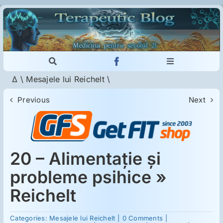
Skip
to
content
Toggle
Toggle
Navigation
Navigation
Δ
\
Mesajele lui Reichelt
\
Cautare...
Imunologie
Previous
Next
Dermatologie
Psihiatrie
20 – Alimentaţie şi
probleme psihice »
Neurologie
Reichelt
on
Intoleranţa la gluten
Categories:
Mesajele lui Reichelt
|
0 Comments
|