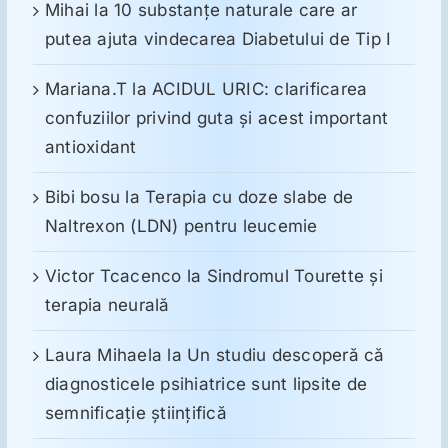
Mihai
la
10 substanţe naturale care ar
putea ajuta vindecarea Diabetului de Tip I
Mariana.T
la
ACIDUL URIC: clarificarea
confuziilor privind guta și acest important
antioxidant
Bibi bosu
la
Terapia cu doze slabe de
Naltrexon (LDN) pentru leucemie
Victor Tcacenco
la
Sindromul Tourette şi
terapia neurală
Laura Mihaela
la
Un studiu descoperă că
diagnosticele psihiatrice sunt lipsite de
semnificație științifică