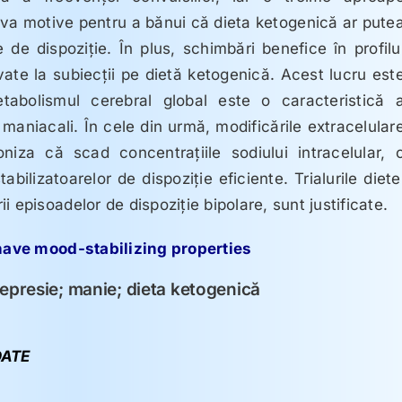
va motive pentru a bănui că dieta ketogenică ar pute
e de dispoziţie. În plus, schimbări benefice în profilu
vate la subiecţii pe dietă ketogenică. Acest lucru est
abolismul cerebral global este o caracteristică 
u maniacali. În cele din urmă, modificările extracelular
niza că scad concentraţiile sodiului intracelular, 
bilizatoarelor de dispoziţie eficiente. Trialurile diete
 episoadelor de dispoziţie bipolare, sunt justificate.
have mood-stabilizing properties
depresie; manie; dieta ketogenică
ATE