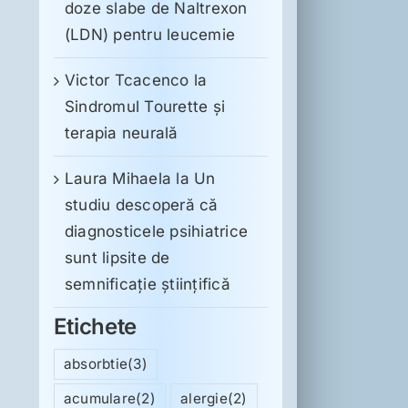
doze slabe de Naltrexon
(LDN) pentru leucemie
Victor Tcacenco
la
Sindromul Tourette şi
terapia neurală
Laura Mihaela
la
Un
studiu descoperă că
diagnosticele psihiatrice
sunt lipsite de
semnificație științifică
Etichete
absorbtie
(3)
acumulare
(2)
alergie
(2)