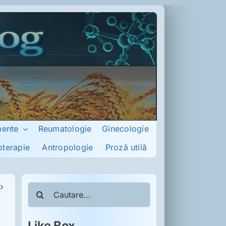
mente
Reumatologie
Ginecologie
oterapie
Antropologie
Proză utilă
Cautare...
Like Box