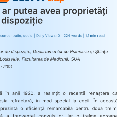
 ar putea avea proprietăţi
 dispoziţie
:
concentratie
,
sodiu
|
Daily Views: 0
|
224 words
|
1,1 min read
ică
r de dispoziţie, Departamentul de Psihiatrie şi Ştiinţe
Louisville, Facultatea de Medicină, SUA
ăţi
atoare
ie 2001
ie
usă în anii 1920, a resimţit o recentă renaştere c
psia refractară, în mod special la copii. În aceast
a prezintă o eficienţă remarcabilă pentru două treim
vă a frecvenţei convulsiilor, iar o treime aproap