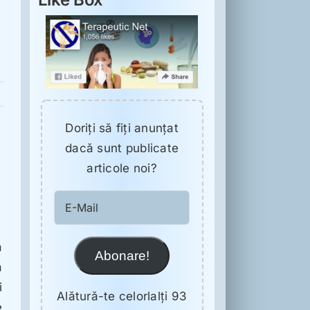
Doriţi să fiţi anunţat
dacă sunt publicate
articole noi?
E-
Mail
a
Abonare!
ă
i
Alătură-te celorlalți 93
e