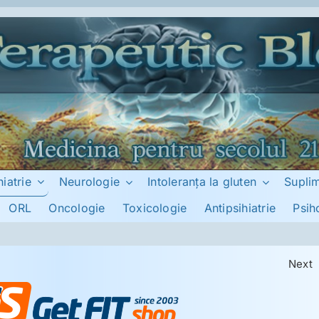
hiatrie
Neurologie
Intoleranţa la gluten
Supli
ORL
Oncologie
Toxicologie
Antipsihiatrie
Psih
Next