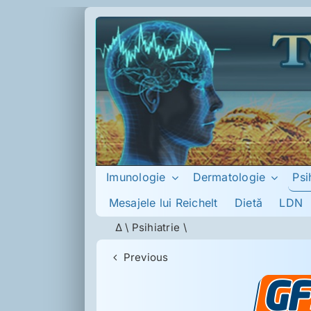
Skip
to
content
Psi
Imunologie
Dermatologie
Mesajele lui Reichelt
Dietă
LDN
Δ
\
Psihiatrie
\
Previous