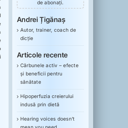
de abonați.
a
l
Andrei Țigănaș
e
Autor, trainer, coach de
a
dicție
e
o
Articole recente
i
Cărbunele activ – efecte
și beneficii pentru
sănătate
Hipoperfuzia creierului
indusă prin dietă
Hearing voices doesn’t
mean you need