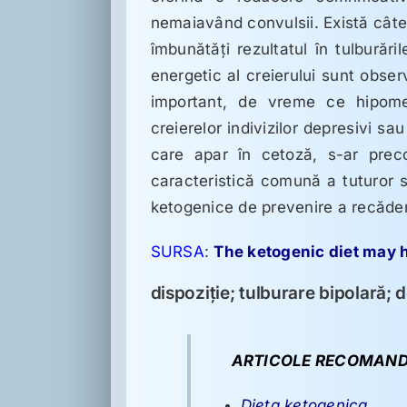
nemaiavând convulsii. Există câte
îmbunătăţi rezultatul în tulburăril
energetic al creierului sunt obser
important, de vreme ce hipomet
creierelor indivizilor depresivi sa
care apar în cetoză, s-ar preco
caracteristică comună a tuturor sta
ketogenice de prevenire a recăderii
SURSA
:
The ketogenic diet may 
dispoziţie; tulburare bipolară; 
ARTICOLE RECOMAND
Dieta ketogenica