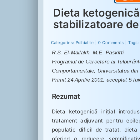
Dieta ketogenică
stabilizatoare de
on
Categories:
Psihiatrie
|
0 Comments
|
Tags
Dieta
R.S. El-Mallakh, M.E. Paskitti
ketogen
ar
Programul de Cercetare al Tulburărilo
putea
avea
Comportamentale, Universitatea din 
propriet
stabiliz
Primit 24 Aprilie 2001; acceptat 5 Iu
de
dispoziţ
Rezumat
Dieta ketogenică iniţial introd
tratament adjuvant pentru epile
populaţie dificil de tratat, diet
oferind o reducere semnificati