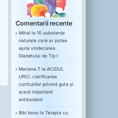
Comentarii recente
Mihai
la
10 substanţe
naturale care ar putea
ajuta vindecarea
Diabetului de Tip I
Mariana.T
la
ACIDUL
URIC: clarificarea
confuziilor privind guta și
acest important
antioxidant
Bibi bosu
la
Terapia cu