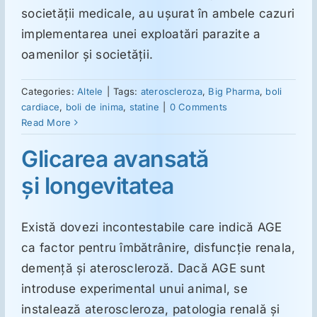
ORL
societăţii medicale, au uşurat în ambele cazuri
implementarea unei exploatări parazite a
Oncologie
oamenilor şi societăţii.
Categories:
Altele
|
Tags:
ateroscleroza
,
Big Pharma
,
boli
Toxicologie
cardiace
,
boli de inima
,
statine
|
0 Comments
Read More
Antipsihiatrie
Glicarea avansată
şi longevitatea
Psihoterapie
Există dovezi incontestabile care indică AGE
Antropologie
ca factor pentru îmbătrânire, disfuncţie renala,
demenţă şi ateroscleroză. Dacă AGE sunt
Proză utilă
introduse experimental unui animal, se
instalează ateroscleroza, patologia renală şi