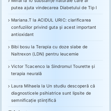
Mihai
la
10 substanţe naturale care ar
putea ajuta vindecarea Diabetului de Tip I
Mariana.T
la
ACIDUL URIC: clarificarea
confuziilor privind guta și acest important
antioxidant
Bibi bosu
la
Terapia cu doze slabe de
Naltrexon (LDN) pentru leucemie
Victor Tcacenco
la
Sindromul Tourette şi
terapia neurală
Laura Mihaela
la
Un studiu descoperă că
diagnosticele psihiatrice sunt lipsite de
semnificație științifică