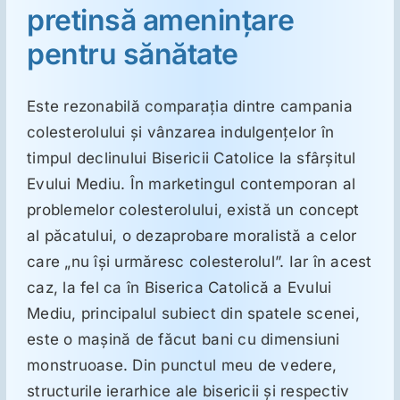
pretinsă ameninţare
pentru sănătate
Suplimente
Este rezonabilă comparaţia dintre campania
Reumatologie
colesterolului şi vânzarea indulgenţelor în
timpul declinului Bisericii Catolice la sfârşitul
Ginecologie
Evului Mediu. În marketingul contemporan al
problemelor colesterolului, există un concept
Mesajele lui Reichelt
al păcatului, o dezaprobare moralistă a celor
care „nu îşi urmăresc colesterolul”. Iar în acest
Dietă
caz, la fel ca în Biserica Catolică a Evului
Mediu, principalul subiect din spatele scenei,
este o maşină de făcut bani cu dimensiuni
LDN
monstruoase. Din punctul meu de vedere,
structurile ierarhice ale bisericii şi respectiv