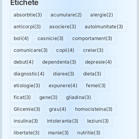
Etichete
absorbtie
(3)
acumulare
(2)
alergie
(2)
anticorpi
(3)
asociere
(3)
autoimunitate
(3)
boli
(4)
casnicie
(3)
comportament
(3)
comunicare
(3)
copii
(4)
creier
(3)
debut
(4)
dependenta
(3)
depresie
(4)
diagnostic
(4)
diaree
(3)
dieta
(3)
etiologie
(3)
expunere
(4)
femei
(3)
ficat
(3)
gene
(3)
gliadina
(3)
Glicemie
(3)
grau
(4)
homocisteina
(3)
insulina
(3)
intoleranta
(3)
leziuni
(3)
libertate
(3)
manie
(3)
nutritie
(3)