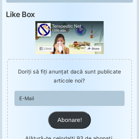
Like Box
Doriţi să fiţi anunţat dacă sunt publicate
articole noi?
E-
Mail
Abonare!
Alătură-te celorlalți 93 de abonați.