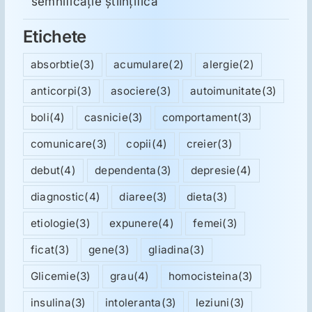
semnificație științifică
Etichete
absorbtie
(3)
acumulare
(2)
alergie
(2)
anticorpi
(3)
asociere
(3)
autoimunitate
(3)
boli
(4)
casnicie
(3)
comportament
(3)
comunicare
(3)
copii
(4)
creier
(3)
debut
(4)
dependenta
(3)
depresie
(4)
diagnostic
(4)
diaree
(3)
dieta
(3)
etiologie
(3)
expunere
(4)
femei
(3)
ficat
(3)
gene
(3)
gliadina
(3)
Glicemie
(3)
grau
(4)
homocisteina
(3)
insulina
(3)
intoleranta
(3)
leziuni
(3)