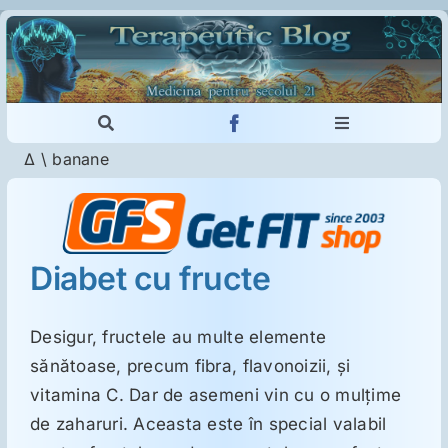
Skip
to
content
Toggle
Toggle
Navigation
Navigation
Δ
\
banane
Cautare...
Imunologie
Dermatologie
Diabet cu fructe
Psihiatrie
Desigur, fructele au multe elemente
sănătoase, precum fibra, flavonoizii, şi
Neurologie
vitamina C. Dar de asemeni vin cu o mulţime
de zaharuri. Aceasta este în special valabil
Intoleranţa la gluten