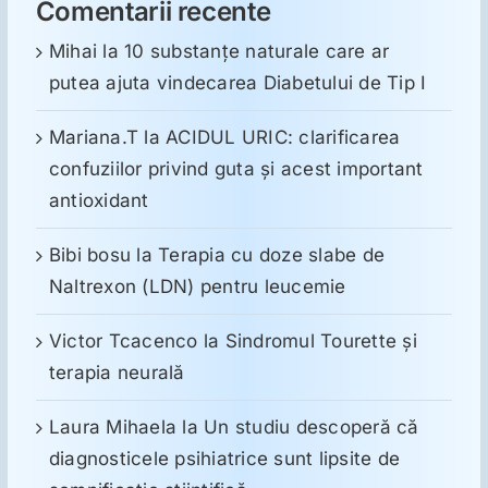
Comentarii recente
Mihai
la
10 substanţe naturale care ar
putea ajuta vindecarea Diabetului de Tip I
Mariana.T
la
ACIDUL URIC: clarificarea
confuziilor privind guta și acest important
antioxidant
Bibi bosu
la
Terapia cu doze slabe de
Naltrexon (LDN) pentru leucemie
Victor Tcacenco
la
Sindromul Tourette şi
terapia neurală
Laura Mihaela
la
Un studiu descoperă că
diagnosticele psihiatrice sunt lipsite de