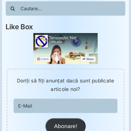
ORL
Cautare...
Oncologie
Like Box
Toxicologie
Antipsihiatrie
Psihoterapie
Doriţi să fiţi anunţat dacă sunt publicate
articole noi?
Antropologie
E-
Mail
Proză utilă
Abonare!