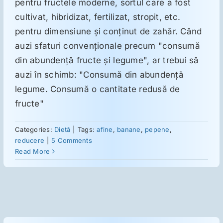
pentru fructele moderne, sortul care a fost
cultivat, hibridizat, fertilizat, stropit, etc.
Suplimente
pentru dimensiune şi conţinut de zahăr. Când
auzi sfaturi convenţionale precum "consumă
din abundenţă fructe şi legume", ar trebui să
Reumatologie
auzi în schimb: "Consumă din abundenţă
legume. Consumă o cantitate redusă de
Ginecologie
fructe"
Mesajele lui Reichelt
Categories:
Dietă
|
Tags:
afine
,
banane
,
pepene
,
reducere
|
5 Comments
Read More
Dietă
LDN