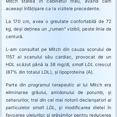
Mitch stătea în cabinetul meu, având cam
aceeaşi înfăţişare ca la vizitele precedente.
Suplimente
La 170 cm, avea o greutate confortabilă de 72
kg, deşi deţinea un „rumen” vizibil, peste linia de
Reumatologie
centură.
Ginecologie
L-am consultat pe Mitch din cauza scorului de
1157 al scanului său cardiac, provocat de un
HDL scăzut până la 38 mg/dl,
small LDL
crescut
Mesajele lui Reichelt
(87% din totalul LDL), şi lipoproteina (A).
Dietă
Parte din programul terapeutic al lui Mitch era
eliminarea grâului, amidonului de porumb, şi
zaharurilor, trei din cei mai notorii declanşatori ai
LDN
particulelor
small LDL
, şi modificarea dietei în
favoarea uleiurilor şi grăsimilor pentru reducerea