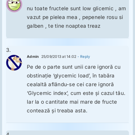
nu toate fructele sunt low glicemic , am
vazut pe pielea mea , pepenele rosu si
galben , te tine noaptea treaz
Admin
25/09/2013 at 14:02
- Reply
Pe de o parte sunt unii care ignoră cu
obstinaţie ‘glycemic load’, în tabăra
cealaltă aflându-se cei care ignoră
‘Glycemic index’, cum este şi cazul tău.
Iar la o cantitate mai mare de fructe
contează şi treaba asta.