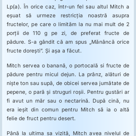
ORL
Lp(a). În orice caz, într-un fel sau altul Mitch a
eşuat să urmeze restricţia noastră asupra
Oncologie
fructelor, pe care o limităm la nu mai mult de 2
porţii de 110 g pe zi, de preferat fructe de
Toxicologie
pădure. S-a gândit că am spus „Mănâncă orice
fructe doreşti”. Şi aşa a făcut.
Antipsihiatrie
Mitch servea o banană, o portocală si fructe de
pădure pentru micul dejun. La prânz, alături de
Psihoterapie
nişte ton sau supă, de obicei servea jumătate de
pepene, o pară şi struguri roşii. Pentru gustări ar
fi avut un măr sau o nectarină. După cină, nu
Antropologie
era ieşit din comun pentru Mitch să ia o altă
felie de fruct pentru desert.
Proză utilă
Până la ultima sa vizită, Mitch avea nivelul de