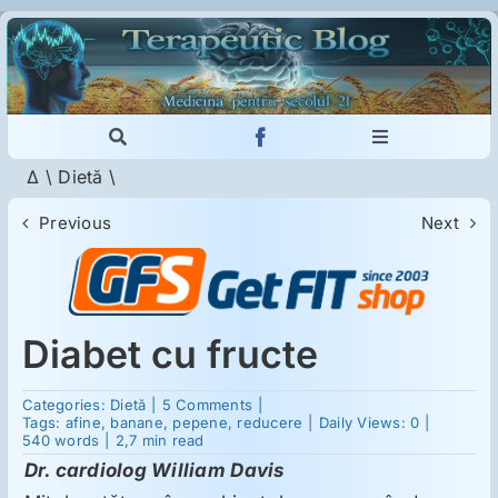
Skip
to
content
Toggle
Toggle
Navigation
Navigation
Δ
\
Dietă
\
Cautare...
Imunologie
Previous
Next
Dermatologie
Psihiatrie
Diabet cu fructe
on
Categories:
Dietă
|
5 Comments
|
Neurologie
Diabet
Tags:
afine
,
banane
,
pepene
,
reducere
|
Daily Views: 0
|
cu
540 words
|
2,7 min read
fructe
Dr. cardiolog William Davis
Intoleranţa la gluten