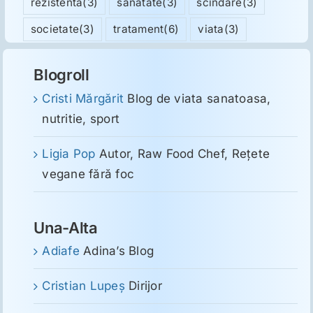
rezistenta
(3)
sanatate
(3)
scindare
(3)
societate
(3)
tratament
(6)
viata
(3)
Blogroll
Cristi Mărgărit
Blog de viata sanatoasa,
nutritie, sport
Ligia Pop
Autor, Raw Food Chef, Reţete
vegane fără foc
Una-Alta
Adiafe
Adina’s Blog
Cristian Lupeş
Dirijor