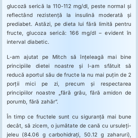
glucoză serică la 110-112 mg/dl, peste normal şi
reflectând rezistenţă la insulină moderată şi
prediabet. Astăzi, pe dieta lui fără limită pentru
fructe, glucoza serică: 166 mg/dl – evident în
interval diabetic.
L-am ajutat pe Mitch să înţeleagă mai bine
principiile dietei noastre şi l-am sfătuit să
reducă aportul său de fructe la nu mai puţin de 2
porţii mici pe zi, precum şi respectarea
principiilor noastre „fără grâu, fără amidon de
porumb, fără zahăr”.
În timp ce fructele sunt cu siguranţă mai bune
decât, să zicem, o jumătate de cană cu ursuleţi-
jeleu (84.06 g carbohidraţi, 50.12 g zaharuri),