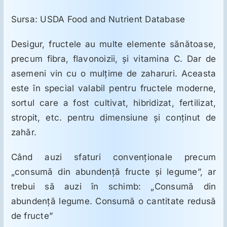
Sursa: USDA Food and Nutrient Database
Desigur, fructele au multe elemente sănătoase,
precum fibra, flavonoizii, şi vitamina C. Dar de
asemeni vin cu o mulţime de zaharuri. Aceasta
este în special valabil pentru fructele moderne,
sortul care a fost cultivat, hibridizat, fertilizat,
stropit, etc. pentru dimensiune şi conţinut de
zahăr.
Când auzi sfaturi convenţionale precum
„consumă din abundenţă fructe şi legume”, ar
trebui să auzi în schimb: „Consumă din
abundenţă legume. Consumă o cantitate redusă
de fructe”