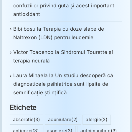
confuziilor privind guta și acest important
antioxidant
Bibi bosu
la
Terapia cu doze slabe de
Naltrexon (LDN) pentru leucemie
Victor Tcacenco
la
Sindromul Tourette şi
terapia neurală
Laura Mihaela
la
Un studiu descoperă că
diagnosticele psihiatrice sunt lipsite de
semnificație științifică
Etichete
absorbtie
(3)
acumulare
(2)
alergie
(2)
anticorpi
(3)
asociere
(3)
autoimunitate
(3)