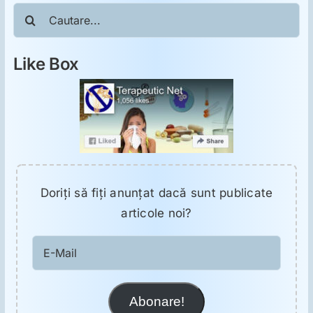
ORL
Cautare...
Oncologie
Like Box
Toxicologie
Antipsihiatrie
Psihoterapie
Doriţi să fiţi anunţat dacă sunt publicate
articole noi?
Antropologie
E-
Mail
Proză utilă
Abonare!