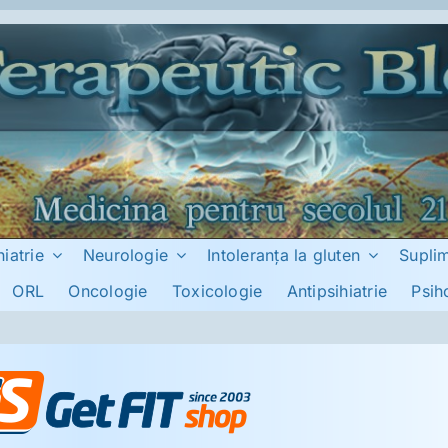
hiatrie
Neurologie
Intoleranţa la gluten
Supli
ORL
Oncologie
Toxicologie
Antipsihiatrie
Psih