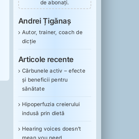
de abonați.
Andrei Țigănaș
Autor, trainer, coach de
dicție
Articole recente
Cărbunele activ – efecte
și beneficii pentru
sănătate
Hipoperfuzia creierului
indusă prin dietă
Hearing voices doesn’t
mean you need