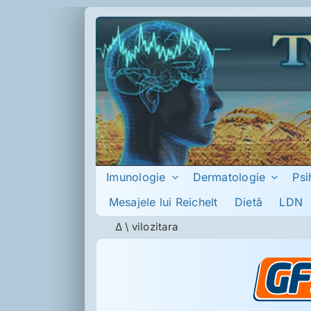
Skip
to
content
Imunologie
Dermatologie
Psi
Mesajele lui Reichelt
Dietă
LDN
Δ
\
vilozitara