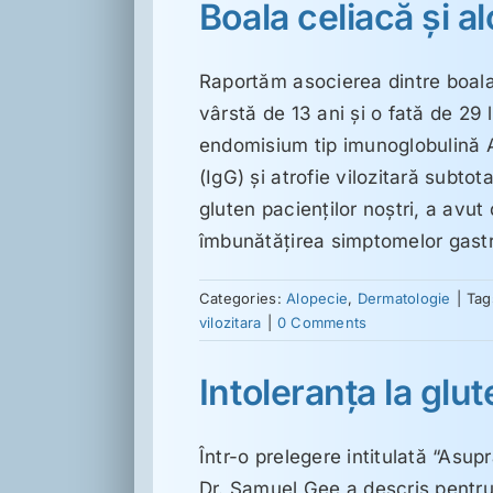
Boala celiacă şi al
Raportăm asocierea dintre boala 
vârstă de 13 ani şi o fată de 29 
endomisium tip imunoglobulină A 
(IgG) şi atrofie vilozitară subtot
gluten pacienţilor noştri, a avut 
îmbunătăţirea simptomelor gastr
Categories:
Alopecie
,
Dermatologie
|
Tag
vilozitara
|
0 Comments
Intoleranţa la glu
Într-o prelegere intitulată “Asupr
Dr. Samuel Gee a descris pentr