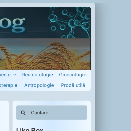
mente
Reumatologie
Ginecologie
oterapie
Antropologie
Proză utilă
Cautare...
Like Box