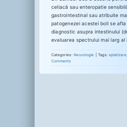
celiacă sau enteropatie sensibilă
gastrointestinal sau atribuite m
patogenezei acestei boli se afla î
diagnostic asupra intestinului (
evaluarea spectrului mai larg al 
Categories:
Neurologie
|
Tags:
aplatizare
Comments