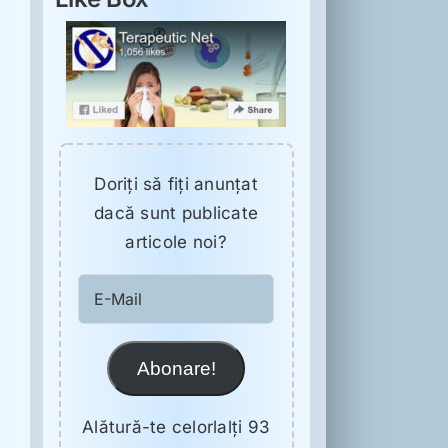
Doriţi să fiţi anunţat
dacă sunt publicate
articole noi?
E-
Mail
Abonare!
Alătură-te celorlalți 93