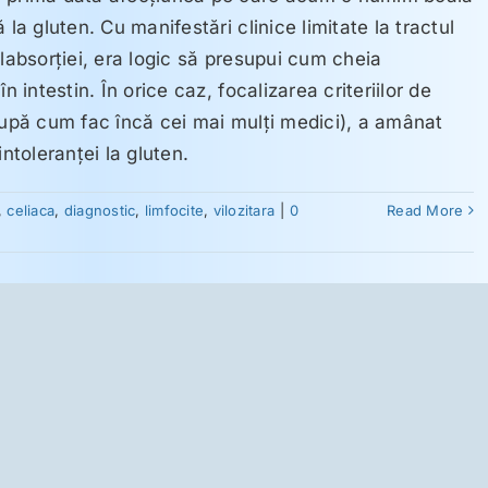
 la gluten. Cu manifestări clinice limitate la tractul
alabsorţiei, era logic să presupui cum cheia
n intestin. În orice caz, focalizarea criteriilor de
după cum fac încă cei mai mulţi medici), a amânat
intoleranţei la gluten.
,
celiaca
,
diagnostic
,
limfocite
,
vilozitara
|
0
Read More