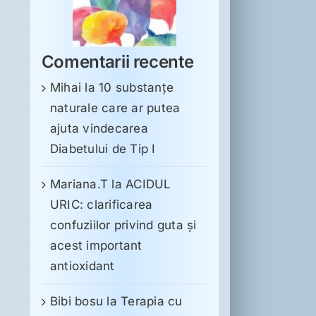
Comentarii recente
Mihai
la
10 substanţe
naturale care ar putea
ajuta vindecarea
Diabetului de Tip I
Mariana.T
la
ACIDUL
URIC: clarificarea
confuziilor privind guta și
acest important
antioxidant
Bibi bosu
la
Terapia cu