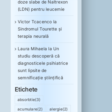
doze slabe de Naltrexon
(LDN) pentru leucemie
Victor Tcacenco
la
Sindromul Tourette şi
terapia neurală
Laura Mihaela
la
Un
studiu descoperă că
diagnosticele psihiatrice
sunt lipsite de
semnificație științifică
Etichete
absorbtie
(3)
acumulare
(2)
alergie
(2)