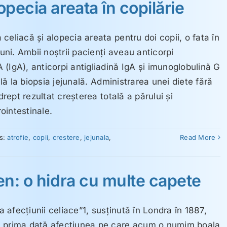
opecia areata în copilărie
celiacă şi alopecia areata pentru doi copii, o fata în
luni. Ambii noştrii pacienţi aveau anticorpi
(IgA), anticorpi antigliadină IgA şi imunoglobulină G
ală la biopsia jejunală. Administrarea unei diete fără
drept rezultat creşterea totală a părului şi
ointestinale.
s:
atrofie
,
copii
,
crestere
,
jejunala
,
Read More
ten: o hidra cu multe capete
a afecţiunii celiace”1, susţinută în Londra în 1887,
u prima dată afecţiunea pe care acum o numim boala