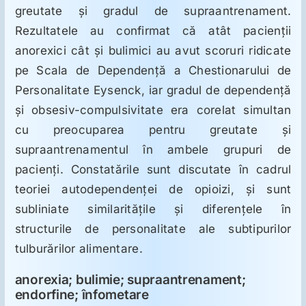
greutate şi gradul de supraantrenament.
Rezultatele au confirmat că atât pacienţii
anorexici cât şi bulimici au avut scoruri ridicate
pe Scala de Dependenţă a Chestionarului de
Personalitate Eysenck, iar gradul de dependenţă
şi obsesiv-compulsivitate era corelat simultan
cu preocuparea pentru greutate şi
supraantrenamentul în ambele grupuri de
pacienţi. Constatările sunt discutate în cadrul
teoriei autodependenţei de opioizi, şi sunt
subliniate similarităţile şi diferenţele în
structurile de personalitate ale subtipurilor
tulburărilor alimentare.
anorexia; bulimie; supraantrenament;
endorfine; înfometare