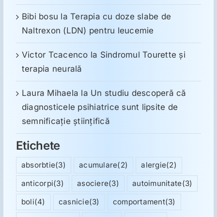
Bibi bosu
la
Terapia cu doze slabe de
Naltrexon (LDN) pentru leucemie
Victor Tcacenco
la
Sindromul Tourette şi
terapia neurală
Laura Mihaela
la
Un studiu descoperă că
diagnosticele psihiatrice sunt lipsite de
semnificație științifică
Etichete
absorbtie
(3)
acumulare
(2)
alergie
(2)
anticorpi
(3)
asociere
(3)
autoimunitate
(3)
boli
(4)
casnicie
(3)
comportament
(3)