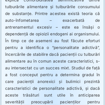
explica comorbiditatea semnificativă dintre
ORL
tulburările alimentare şi tulburările consumului
de substanţe. Printre acestea există teoria că
Oncologie
auto-înfometarea – exacerbată de
antrenamentul excesiv – este ea însăşi o
Toxicologie
dependenţă de opioizii endogeni ai organismului.
În timp ce de asemeni au fost făcute eforturi
Antipsihiatrie
pentru a identifica o “personalitate adictivă”,
încercările de stabilire dacă pacienţii cu tulburări
alimentare au în comun aceste caracteristici, s-
Psihoterapie
au intersectat cu un succes mixt. Studiul de faţă
a fost conceput pentru a determina gradul în
Antropologie
care pacienţii anorexici şi bulimici prezintă
caracteristici de personalitate adictivă, şi dacă
Proză utilă
aceste trăsături sunt utile în anticiparea
severităţii preocupării pacienţilor pentru