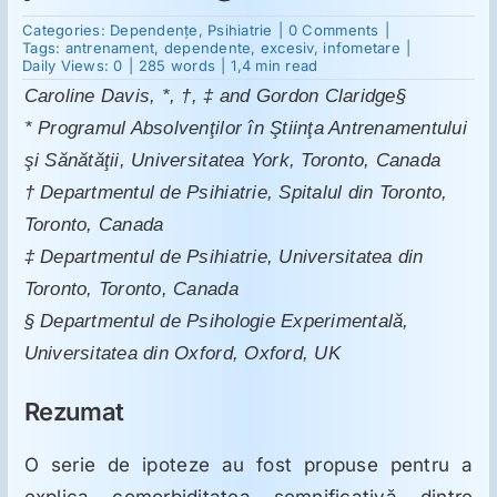
on
Categories:
Dependenţe
,
Psihiatrie
|
0 Comments
|
Tulburările
Tags:
antrenament
,
dependente
,
excesiv
,
infometare
|
Suplimente
alimentare
Daily Views: 0
|
285 words
|
1,4 min read
văzute
Caroline Davis, *, †, ‡ and Gordon Claridge§
ca
dependenţe:
* Programul Absolvenţilor în Ştiinţa Antrenamentului
Reumatologie
o
perspectivă
şi Sănătăţii, Universitatea York, Toronto, Canada
psihobiologică
† Departmentul de Psihiatrie, Spitalul din Toronto,
Ginecologie
Toronto, Canada
‡ Departmentul de Psihiatrie, Universitatea din
Mesajele lui Reichelt
Toronto, Toronto, Canada
§ Departmentul de Psihologie Experimentală,
Universitatea din Oxford, Oxford, UK
Dietă
Rezumat
LDN
O serie de ipoteze au fost propuse pentru a