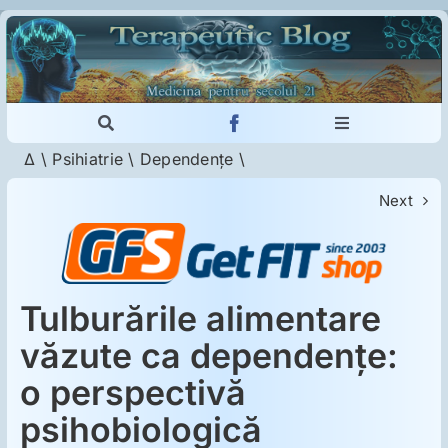
Skip
to
content
Toggle
Toggle
Navigation
Navigation
Δ
\
Psihiatrie
\
Dependenţe
\
Cautare...
Imunologie
Next
Dermatologie
Psihiatrie
Tulburările alimentare
văzute ca dependenţe:
Neurologie
o perspectivă
psihobiologică
Intoleranţa la gluten