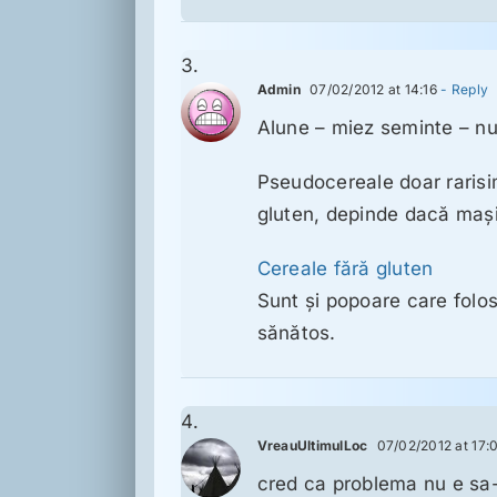
Admin
07/02/2012 at 14:16
- Reply
Alune – miez seminte – nu
Pseudocereale doar rarisi
gluten, depinde dacă maşi
Cereale fără gluten
Sunt şi popoare care folos
sănătos.
VreauUltimulLoc
07/02/2012 at 17:
cred ca problema nu e sa-l