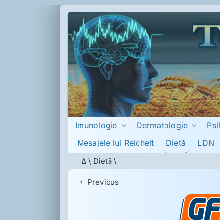
Skip
to
content
Imunologie
Dermatologie
Psi
Dietă
Mesajele lui Reichelt
LDN
Δ
\
Dietă
\
Previous