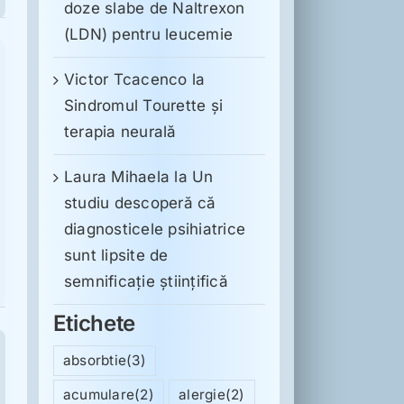
doze slabe de Naltrexon
(LDN) pentru leucemie
Victor Tcacenco
la
Sindromul Tourette şi
terapia neurală
Laura Mihaela
la
Un
studiu descoperă că
diagnosticele psihiatrice
sunt lipsite de
semnificație științifică
Etichete
absorbtie
(3)
acumulare
(2)
alergie
(2)