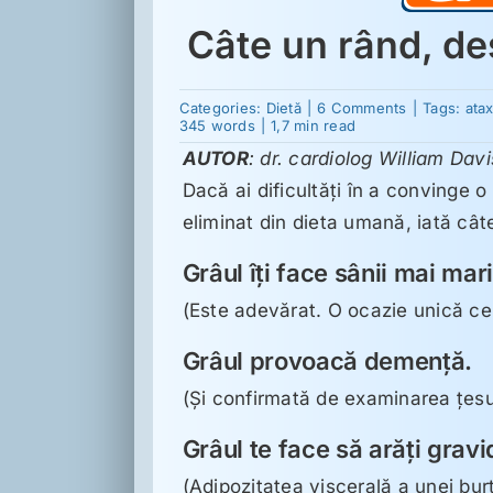
Câte un rând, de
on
Categories:
Dietă
|
6 Comments
|
Tags:
atax
Câte
345 words
|
1,7 min read
un
AUTOR
: dr. cardiolog William Davi
rând,
despre
Dacă ai dificultăţi în a convinge o
grâu
eliminat din dieta umană, iată câte
Grâul îţi face sânii mai mari
(Este adevărat. O ocazie unică ce m
Grâul provoacă demenţă.
(Şi confirmată de examinarea ţesut
Grâul te face să arăţi gravi
(Adipozitatea viscerală a unei burţ