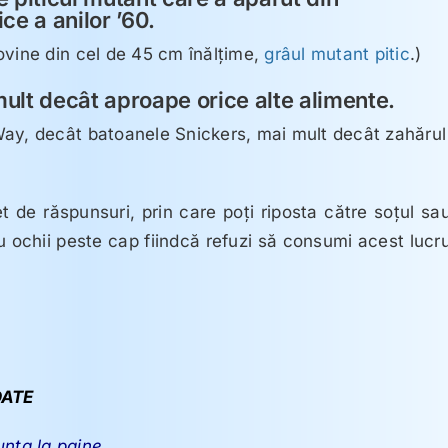
ce a anilor ’60.
ovine din cel de 45 cm înălţime,
grâul mutant pitic
.)
ult decât aproape orice alte alimente.
Way, decât batoanele Snickers, mai mult decât zahărul
t de răspunsuri, prin care poţi riposta către soţul sa
au ochii peste cap fiindcă refuzi să consumi acest lucr
ATE
unta la paine