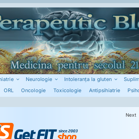
hiatrie
Neurologie
Intoleranţa la gluten
Supli
ORL
Oncologie
Toxicologie
Antipsihiatrie
Psih
Next