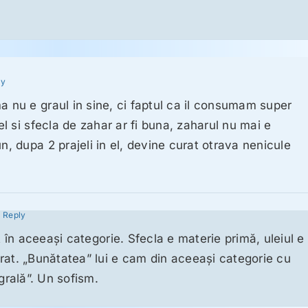
ly
a nu e graul in sine, ci faptul ca il consumam super
fel si sfecla de zahar ar fi buna, zaharul nu mai e
n, dupa 2 prajeli in el, devine curat otrava nenicule
 Reply
nt în aceeaşi categorie. Sfecla e materie primă, uleiul e
rat. „Bunătatea” lui e cam din aceeaşi categorie cu
egrală”. Un sofism.