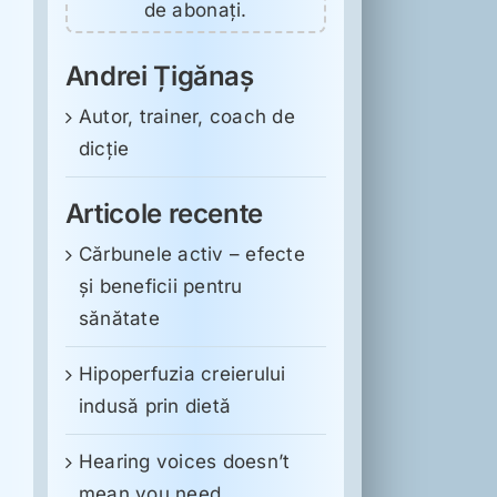
de abonați.
Andrei Țigănaș
Autor, trainer, coach de
dicție
Articole recente
Cărbunele activ – efecte
și beneficii pentru
sănătate
Hipoperfuzia creierului
indusă prin dietă
Hearing voices doesn’t
mean you need