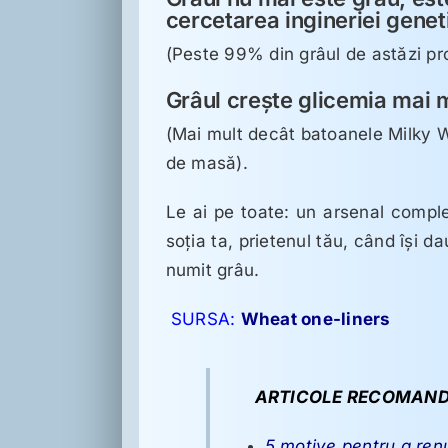
cercetarea ingineriei geneti
(Peste 99% din grâul de astăzi pr
Grâul creşte glicemia mai m
(Mai mult decât batoanele Milky 
de masă).
Le ai pe toate: un arsenal comple
soţia ta, prietenul tău, când îşi d
numit grâu.
SURSA:
Wheat one-liners
ARTICOLE RECOMAND
5 motive pentru a ren