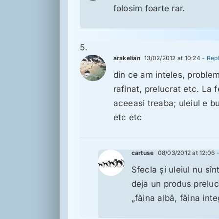
folosim foarte rar.
arakelian
13/02/2012 at 10:24
- Rep
din ce am inteles, problem
rafinat, prelucrat etc. La 
aceeasi treaba; uleiul e bu
etc etc
cartuse
08/03/2012 at 12:06
-
Sfecla şi uleiul nu sî
deja un produs preluc
„făina albă, făina int