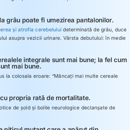
la grâu poate fi umezirea pantalonilor.
erea şi atrofia cerebelului
determinată de grâu, duce
ului asupra vezicii urinare. Vârsta debutului: în medie
realele integrale sunt mai bune; la fel cum
sunt mai bune.
s la colosala eroare: “Mâncaţi mai multe cereale
cu propria rată de mortalitate.
rotice de şold şi bolile neurologice declanşate de
e piticul mutant care a apărut din