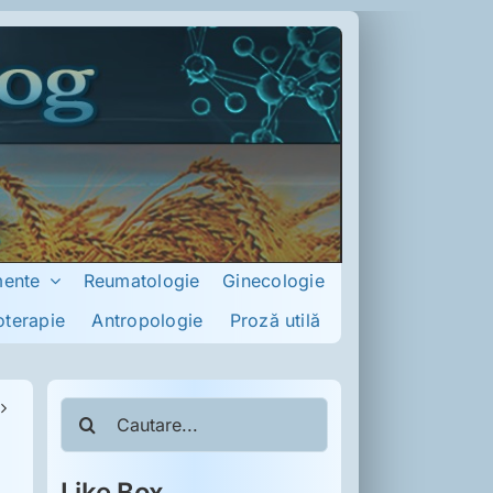
mente
Reumatologie
Ginecologie
oterapie
Antropologie
Proză utilă
Cautare...
Like Box