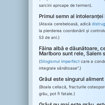
sarcini aproape de termen).
Primul semn al intoleranţei 
(Ataxia cerebeloasă, adică
distrug
la pierderea coordonării şi control
53 de ani.)
Făina albă e dăunătoare, ce
Marlboro sunt rele, Salem 
(
Silogismul imperfect
care a condu
integrale sănătoase”.)
Grâul este singurul aliment 
(Boala celiacă, fracturile osteopo
grâu, pot fi fatale.)
Grâul nu mai este grâu, est