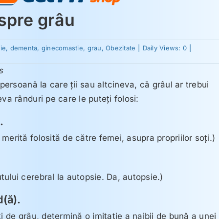
spre grâu
ie
,
dementa
,
ginecomastie
,
grau
,
Obezitate
|
Daily Views: 0
|
s
 persoană la care ţii sau altcineva, că grâul ar trebui
va rânduri pe care le puteţi folosi:
.
erită folosită de către femei, asupra propriilor soţi.)
ului cerebral la autopsie. Da, autopsie.)
d(ă).
i de grâu, determină o imitaţie a naibii de bună a unei