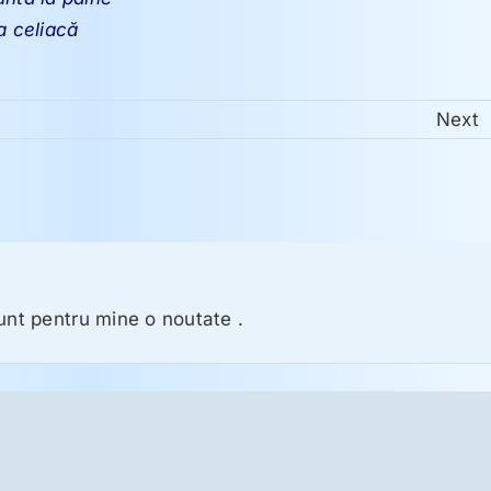
a celiacă
Next
unt pentru mine o noutate .