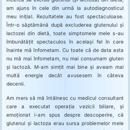
am ajuns în cele din urmă la autodiagnosticul
meu iniţial. Rezultatele au fost spectaculoase.
Într-o săptămână după excluderea glutenului şi
lactozei din dietă, toate simptomele mele s-au
îmbunătăţit spectaculos în acelaşi fel în care
înainte mă înfometam. Cu toate că de data asta
nu mă mai înfometam, nu mai consumam gluten
şi lactoză. M-am simţit mai bine şi aveam mai
multă energie decât avusesem în câteva
decenii.
Am mers să mă întâlnesc cu medicul consultant
care a executat operaţia vezicii biliare, şi
emoţionat i-am spus despre descoperire, că
glutenul şi lactoza erau sursa problemelor mele