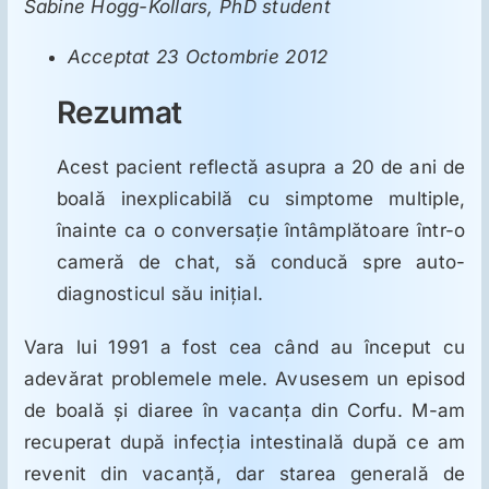
ORL
Sabine Hogg-Kollars, PhD student
Acceptat 23 Octombrie 2012
Oncologie
Rezumat
Toxicologie
Acest pacient reflectă asupra a 20 de ani de
boală inexplicabilă cu simptome multiple,
Antipsihiatrie
înainte ca o conversaţie întâmplătoare într-o
cameră de chat, să conducă spre auto-
Psihoterapie
diagnosticul său iniţial.
Vara lui 1991 a fost cea când au început cu
Antropologie
adevărat problemele mele. Avusesem un episod
de boală şi diaree în vacanţa din Corfu. M-am
Proză utilă
recuperat după infecţia intestinală după ce am
revenit din vacanţă, dar starea generală de