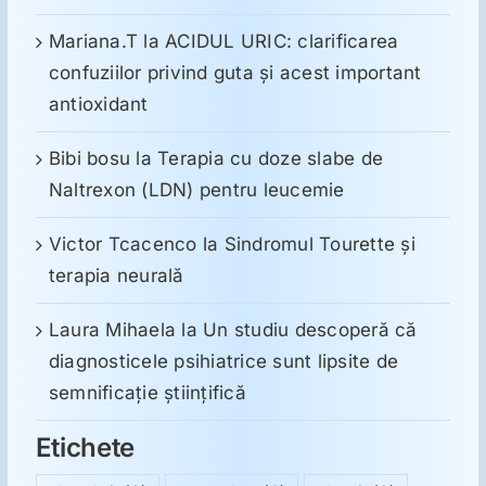
Mariana.T
la
ACIDUL URIC: clarificarea
confuziilor privind guta și acest important
antioxidant
Bibi bosu
la
Terapia cu doze slabe de
Naltrexon (LDN) pentru leucemie
Victor Tcacenco
la
Sindromul Tourette şi
terapia neurală
Laura Mihaela
la
Un studiu descoperă că
diagnosticele psihiatrice sunt lipsite de
semnificație științifică
Etichete