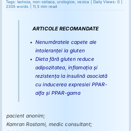
Cistita
Tags:
lactoza
,
non-celiaca
,
urologice
,
vezica
|
Daily Views: 0
|
interstiţială
2305 words
|
11,5 min read
şi
intoleranţa
Suplimente
non-
celiacă
ARTICOLE RECOMANDATE
la
gluten
Reumatologie
Nenumăratele capete ale
intoleranţei la gluten
Ginecologie
Dieta fără gluten reduce
adipozitatea, inflamaţia şi
Mesajele lui Reichelt
rezistenţa la insulină asociată
cu inducerea expresiei PPAR-
alfa şi PPAR-gama
Dietă
LDN
pacient anonim;
Kamran Rostami, medic consultant;