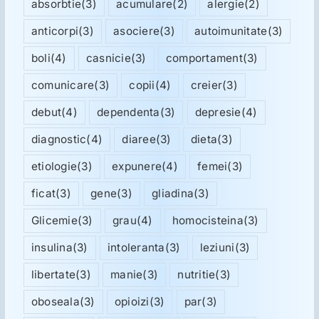
absorbtie
(3)
acumulare
(2)
alergie
(2)
anticorpi
(3)
asociere
(3)
autoimunitate
(3)
boli
(4)
casnicie
(3)
comportament
(3)
comunicare
(3)
copii
(4)
creier
(3)
debut
(4)
dependenta
(3)
depresie
(4)
diagnostic
(4)
diaree
(3)
dieta
(3)
etiologie
(3)
expunere
(4)
femei
(3)
ficat
(3)
gene
(3)
gliadina
(3)
Glicemie
(3)
grau
(4)
homocisteina
(3)
insulina
(3)
intoleranta
(3)
leziuni
(3)
libertate
(3)
manie
(3)
nutritie
(3)
oboseala
(3)
opioizi
(3)
par
(3)