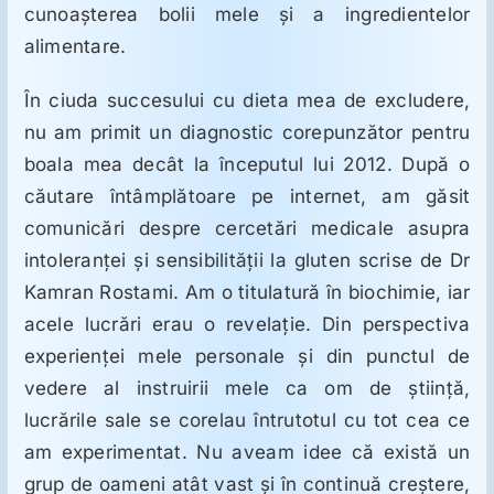
cunoaşterea bolii mele şi a ingredientelor
alimentare.
În ciuda succesului cu dieta mea de excludere,
nu am primit un diagnostic corepunzător pentru
boala mea decât la începutul lui 2012. După o
căutare întâmplătoare pe internet, am găsit
comunicări despre cercetări medicale asupra
intoleranţei şi sensibilităţii la gluten scrise de Dr
Kamran Rostami. Am o titulatură în biochimie, iar
acele lucrări erau o revelaţie. Din perspectiva
experienţei mele personale şi din punctul de
vedere al instruirii mele ca om de ştiinţă,
lucrările sale se corelau întrutotul cu tot cea ce
am experimentat. Nu aveam idee că există un
grup de oameni atât vast şi în continuă creştere,