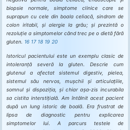
biopsie normale, simptome clinice care se
suprapun cu cele din boala celiacă, sindrom de
colon iritabil, şi alergie la grâu; şi prezintă o
rezoluţie a simptomelor când trec pe o dietă fără
gluten.
16
17
18
19
20
Istoricul pacientului este un exemplu clasic de
intoleranţă severă la gluten. Descrie cum
glutenul a afectat sistemul digestiv, pielea,
sistemul său nervos, muşchii şi articulaţiile,
somnul şi dispoziţia, şi chiar aşa-zis incurabila
sa cistita interstiţială. Am întâlnit acest pacient
după un lung istoric de boală. Era frustrat de
lipsa de diagnostic pentru explicarea
simptomelor lui. A parcurs testele de