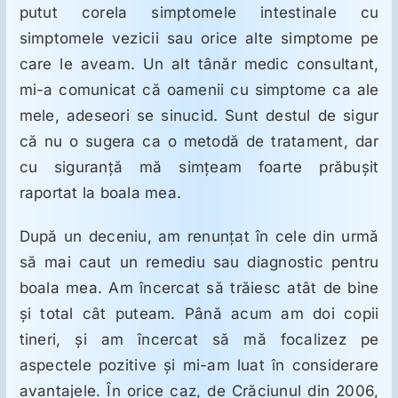
putut corela simptomele intestinale cu
simptomele vezicii sau orice alte simptome pe
care le aveam. Un alt tânăr medic consultant,
mi-a comunicat că oamenii cu simptome ca ale
mele, adeseori se sinucid. Sunt destul de sigur
că nu o sugera ca o metodă de tratament, dar
cu siguranţă mă simţeam foarte prăbuşit
raportat la boala mea.
După un deceniu, am renunţat în cele din urmă
să mai caut un remediu sau diagnostic pentru
boala mea. Am încercat să trăiesc atât de bine
şi total cât puteam. Până acum am doi copii
tineri, şi am încercat să mă focalizez pe
aspectele pozitive şi mi-am luat în considerare
avantajele. În orice caz, de Crăciunul din 2006,