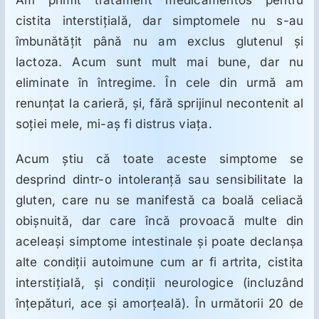
Am primit tratament medicamentos pentru
cistita interstiţială, dar simptomele nu s-au
îmbunătăţit până nu am exclus glutenul şi
lactoza. Acum sunt mult mai bune, dar nu
eliminate în întregime. În cele din urmă am
renunţat la carieră, şi, fără sprijinul necontenit al
soţiei mele, mi-aş fi distrus viaţa.
Acum ştiu că toate aceste simptome se
desprind dintr-o intoleranţă sau sensibilitate la
gluten, care nu se manifestă ca boală celiacă
obişnuită, dar care încă provoacă multe din
aceleaşi simptome intestinale şi poate declanşa
alte condiţii autoimune cum ar fi artrita, cistita
interstiţială, şi condiţii neurologice (incluzând
înţepături, ace şi amorţeală). În următorii 20 de