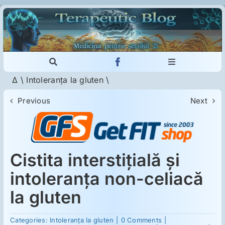
Skip
to
content
Toggle
Toggle
Navigation
Navigation
Δ
\
Intoleranţa la gluten
\
Cautare...
Imunologie
Previous
Next
Dermatologie
Psihiatrie
Cistita interstiţială şi
intoleranţa non-celiacă
Neurologie
la gluten
on
Intoleranţa la gluten
Categories:
Intoleranţa la gluten
|
0 Comments
|