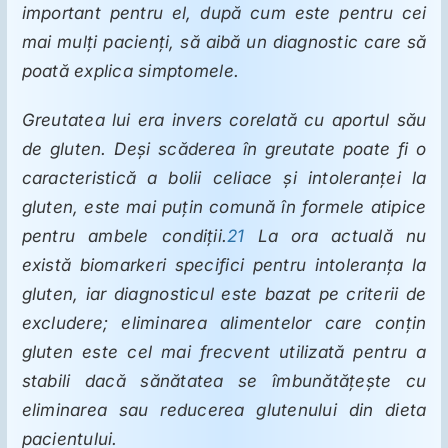
important pentru el, după cum este pentru cei
mai mulţi pacienţi, să aibă un diagnostic care să
poată explica simptomele.
Greutatea lui era invers corelată cu aportul său
de gluten. Deşi scăderea în greutate poate fi o
caracteristică a bolii celiace şi intoleranţei la
gluten, este mai puţin comună în formele atipice
pentru ambele condiţii.
21
La ora actuală nu
există biomarkeri specifici pentru intoleranţa la
gluten, iar diagnosticul este bazat pe criterii de
excludere; eliminarea alimentelor care conţin
gluten este cel mai frecvent utilizată pentru a
stabili dacă sănătatea se îmbunătăţeşte cu
eliminarea sau reducerea glutenului din dieta
pacientului.