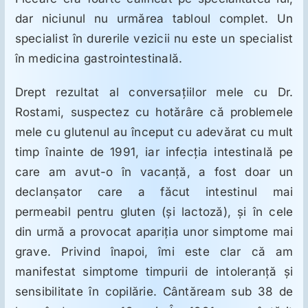
dar niciunul nu urmărea tabloul complet. Un
specialist în durerile vezicii nu este un specialist
în medicina gastrointestinală.
Drept rezultat al conversaţiilor mele cu Dr.
Rostami, suspectez cu hotărâre că problemele
mele cu glutenul au început cu adevărat cu mult
timp înainte de 1991, iar infecţia intestinală pe
care am avut-o în vacanţă, a fost doar un
declanşator care a făcut intestinul mai
permeabil pentru gluten (şi lactoză), şi în cele
din urmă a provocat apariţia unor simptome mai
grave. Privind înapoi, îmi este clar că am
manifestat simptome timpurii de intoleranţă şi
sensibilitate în copilărie. Cântăream sub 38 de