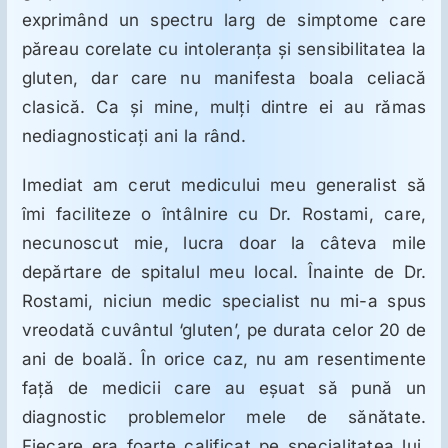
exprimând un spectru larg de simptome care
păreau corelate cu intoleranţa şi sensibilitatea la
gluten, dar care nu manifesta boala celiacă
clasică. Ca şi mine, mulţi dintre ei au rămas
nediagnosticaţi ani la rând.
Imediat am cerut medicului meu generalist să
îmi faciliteze o întâlnire cu Dr. Rostami, care,
necunoscut mie, lucra doar la câteva mile
depărtare de spitalul meu local. Înainte de Dr.
Rostami, niciun medic specialist nu mi-a spus
vreodată cuvântul ‘gluten’, pe durata celor 20 de
ani de boală. În orice caz, nu am resentimente
faţă de medicii care au eşuat să pună un
diagnostic problemelor mele de sănătate.
Fiecare era foarte calificat pe specialitatea lui,