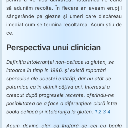
să adunăm recolta. În fiecare an aveam erupţii
sângerânde pe glezne şi umeri care dispăreau
imediat cum se termina recoltarea. Acum ştiu de
ce.
Perspectiva unui clinician
Definiţia intoleranţei non-celiace la gluten, se
întoarce în timp în 1986, şi există raportări
sporadice ale acestei entităţi, dar nu atât de
puternice ca în ultimii câţiva ani. Interesul a
crescut după progresele recente, oferindu-ne
posibilitatea de a face o diferenţiere clară între
boala celiacă şi intoleranţa la gluten.
1
2
3
4
Acum devine clar că înafară de cei cu boala