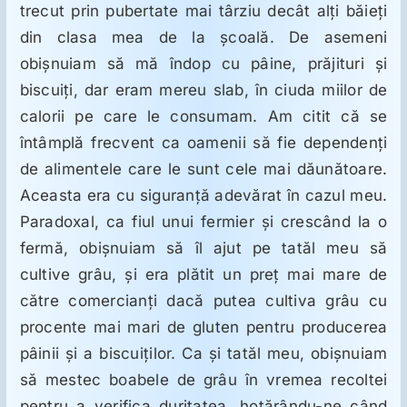
trecut prin pubertate mai târziu decât alţi băieţi
din clasa mea de la şcoală. De asemeni
obişnuiam să mă îndop cu pâine, prăjituri şi
biscuiţi, dar eram mereu slab, în ciuda miilor de
calorii pe care le consumam. Am citit că se
întâmplă frecvent ca oamenii să fie dependenţi
de alimentele care le sunt cele mai dăunătoare.
Aceasta era cu siguranţă adevărat în cazul meu.
Paradoxal, ca fiul unui fermier şi crescând la o
fermă, obişnuiam să îl ajut pe tatăl meu să
cultive grâu, şi era plătit un preţ mai mare de
către comercianţi dacă putea cultiva grâu cu
procente mai mari de gluten pentru producerea
pâinii şi a biscuiţilor. Ca şi tatăl meu, obişnuiam
să mestec boabele de grâu în vremea recoltei
pentru a verifica duritatea, hotărându-ne când