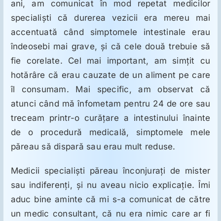
ani, am comunicat în mod repetat medicilor
specialişti că durerea vezicii era mereu mai
accentuată când simptomele intestinale erau
îndeosebi mai grave, şi că cele două trebuie să
fie corelate. Cel mai important, am simţit cu
hotărâre că erau cauzate de un aliment pe care
îl consumam. Mai specific, am observat că
atunci când mă înfometam pentru 24 de ore sau
treceam printr-o curăţare a intestinului înainte
de o procedură medicală, simptomele mele
păreau să dispară sau erau mult reduse.
Medicii specialişti păreau înconjuraţi de mister
sau indiferenţi, şi nu aveau nicio explicaţie. Îmi
aduc bine aminte că mi s-a comunicat de către
un medic consultant, că nu era nimic care ar fi