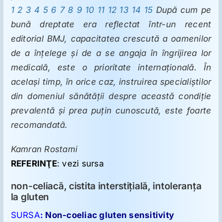
1
2
3
4
5
6
7
8
9
10
11
12
13
14
15
După cum pe
bună dreptate era reflectat într-un recent
editorial BMJ, capacitatea crescută a oamenilor
de a înţelege şi de a se angaja în îngrijirea lor
medicală, este o prioritate internaţională. În
acelaşi timp, în orice caz, instruirea specialiştilor
din domeniul sănătăţii despre această condiţie
prevalentă şi prea puţin cunoscută, este foarte
recomandată.
Kamran Rostami
REFERINŢE
: vezi sursa
non-celiacă, cistita interstiţială, intoleranţa
la gluten
SURSA
:
Non-coeliac gluten sensitivity