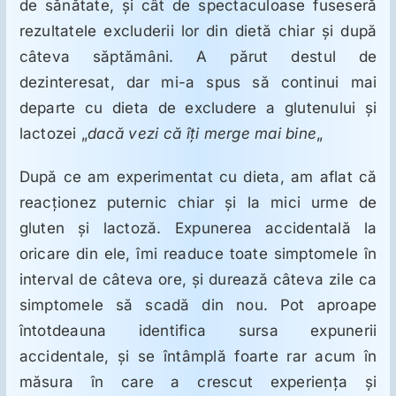
de sănătate, şi cât de spectaculoase fuseseră
rezultatele excluderii lor din dietă chiar şi după
câteva săptămâni. A părut destul de
dezinteresat, dar mi-a spus să continui mai
departe cu dieta de excludere a glutenului şi
lactozei „
dacă vezi că îţi merge mai bine
„
După ce am experimentat cu dieta, am aflat că
reacţionez puternic chiar şi la mici urme de
gluten şi lactoză. Expunerea accidentală la
oricare din ele, îmi readuce toate simptomele în
interval de câteva ore, şi durează câteva zile ca
simptomele să scadă din nou. Pot aproape
întotdeauna identifica sursa expunerii
accidentale, şi se întâmplă foarte rar acum în
măsura în care a crescut experienţa şi