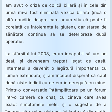
am avut o criză de colică biliară şi în cele din
urmă mi-a fost eliminată vezica biliară (încă o
altă condiţie despre care acum ştiu că poate fi
corelată cu intoleranţa la gluten), dar starea de
sănătate continua să se deterioreze după
operaţie.
La sfârşitul lui 2008, eram incapabil să urc un
deal, şi deveneam treptat legat de casă.
Internetul a devenit o legătură importantă cu
lumea exterioară, şi am început disperat să caut
după nişte indicii cu ce era în neregulă cu mine.
Printr-o conversaţie întâmplătoare pe un forum
într-o cameră de chat, cu cineva care avea
exact simptomele mele, şi o sugestie de a
încerca să exclud glutenul (şi lactoza) din dietă,