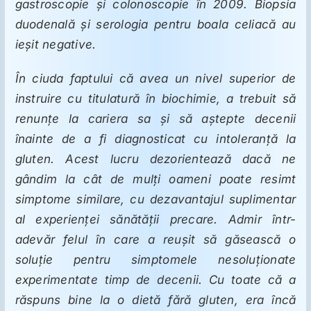
gastroscopie şi colonoscopie în 2009. Biopsia
duodenală şi serologia pentru boala celiacă au
ieşit negative.
În ciuda faptului că avea un nivel superior de
instruire cu titulatură în biochimie, a trebuit să
renunţe la cariera sa şi să aştepte decenii
înainte de a fi diagnosticat cu intoleranţă la
gluten. Acest lucru dezorientează dacă ne
gândim la cât de mulţi oameni poate resimt
simptome similare, cu dezavantajul suplimentar
al experienţei sănătăţii precare. Admir într-
adevăr felul în care a reuşit să găsească o
soluţie pentru simptomele nesoluţionate
experimentate timp de decenii. Cu toate că a
răspuns bine la o dietă fără gluten, era încă