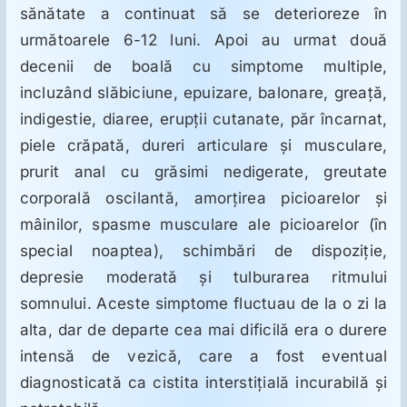
sănătate a continuat să se deterioreze în
următoarele 6-12 luni. Apoi au urmat două
decenii de boală cu simptome multiple,
incluzând slăbiciune, epuizare, balonare, greaţă,
indigestie, diaree, erupţii cutanate, păr încarnat,
piele crăpată, dureri articulare şi musculare,
prurit anal cu grăsimi nedigerate, greutate
corporală oscilantă, amorţirea picioarelor şi
mâinilor, spasme musculare ale picioarelor (în
special noaptea), schimbări de dispoziţie,
depresie moderată şi tulburarea ritmului
somnului. Aceste simptome fluctuau de la o zi la
alta, dar de departe cea mai dificilă era o durere
intensă de vezică, care a fost eventual
diagnosticată ca cistita interstiţială incurabilă şi