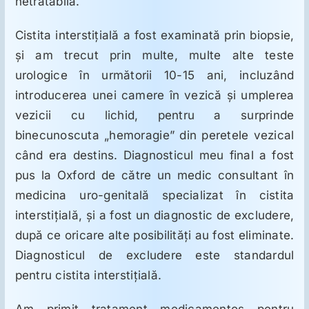
netratabilă.
Cistita interstiţială a fost examinată prin biopsie,
şi am trecut prin multe, multe alte teste
urologice în următorii 10-15 ani, incluzând
introducerea unei camere în vezică şi umplerea
vezicii cu lichid, pentru a surprinde
binecunoscuta „hemoragie” din peretele vezical
când era destins. Diagnosticul meu final a fost
pus la Oxford de către un medic consultant în
medicina uro-genitală specializat în cistita
interstiţială, şi a fost un diagnostic de excludere,
după ce oricare alte posibilităţi au fost eliminate.
Diagnosticul de excludere este standardul
pentru cistita interstiţială.