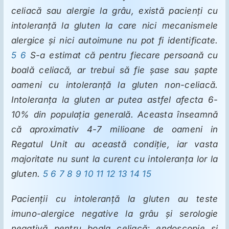
celiacă sau alergie la grâu, există pacienţi cu
intoleranţă la gluten la care nici mecanismele
alergice şi nici autoimune nu pot fi identificate.
5
6
S-a estimat că pentru fiecare persoană cu
boală celiacă, ar trebui să fie şase sau şapte
oameni cu intoleranţă la gluten non-celiacă.
Intoleranţa la gluten ar putea astfel afecta 6-
10% din populaţia generală. Aceasta înseamnă
că aproximativ 4-7 milioane de oameni in
Regatul Unit au această condiţie, iar vasta
majoritate nu sunt la curent cu intoleranţa lor la
gluten.
5
6
7
8
9
10
11
12
13
14
15
Pacienţii cu intoleranţă la gluten au teste
imuno-alergice negative la grâu şi serologie
negativă pentru boala celiacă; endoscopie şi