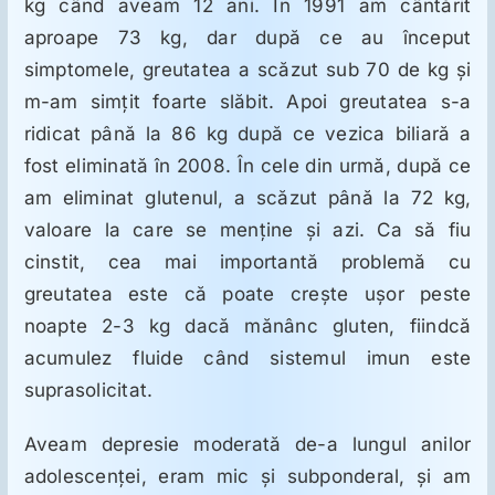
kg când aveam 12 ani. În 1991 am cântărit
aproape 73 kg, dar după ce au început
simptomele, greutatea a scăzut sub 70 de kg şi
m-am simţit foarte slăbit. Apoi greutatea s-a
ridicat până la 86 kg după ce vezica biliară a
fost eliminată în 2008. În cele din urmă, după ce
am eliminat glutenul, a scăzut până la 72 kg,
valoare la care se menţine şi azi. Ca să fiu
cinstit, cea mai importantă problemă cu
greutatea este că poate creşte uşor peste
noapte 2-3 kg dacă mănânc gluten, fiindcă
acumulez fluide când sistemul imun este
suprasolicitat.
Aveam depresie moderată de-a lungul anilor
adolescenţei, eram mic şi subponderal, şi am