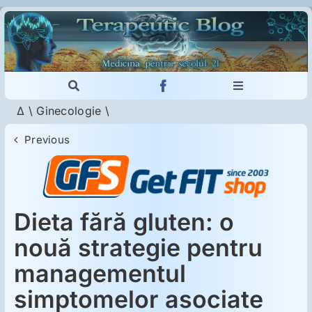
Skip
to
content
Toggle
Toggle
Navigation
Navigation
Δ
\
Ginecologie
\
Cautare...
Imunologie
Previous
Dermatologie
Psihiatrie
Dieta fără gluten: o
nouă strategie pentru
Neurologie
managementul
simptomelor asociate
Intoleranţa la gluten