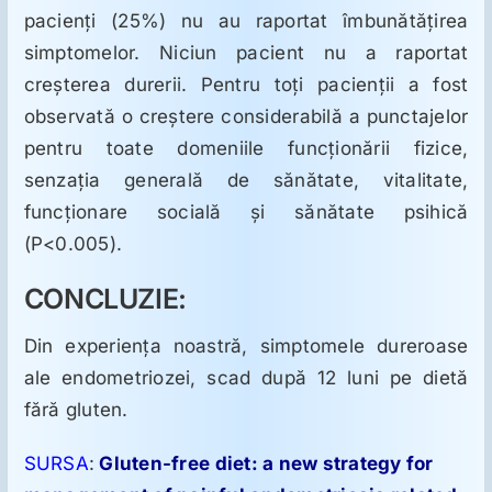
pacienţi (25%) nu au raportat îmbunătăţirea
simptomelor. Niciun pacient nu a raportat
creşterea durerii. Pentru toţi pacienţii a fost
observată o creştere considerabilă a punctajelor
pentru toate domeniile funcţionării fizice,
senzaţia generală de sănătate, vitalitate,
funcţionare socială şi sănătate psihică
(P<0.005).
CONCLUZIE:
Din experienţa noastră, simptomele dureroase
ale endometriozei, scad după 12 luni pe dietă
fără gluten.
SURSA
:
Gluten-free diet: a new strategy for