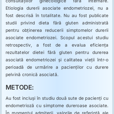
consultaţiilor ginecologice fără internare.
ORL
Etiologia durerii asociate endometriozei, nu a
fost descrisă în totalitate. Nu au fost publicate
Oncologie
studii privind dieta fără gluten administrată
pentru obţinerea reducerii simptomelor durerii
Toxicologie
asociate endometriozei. Scopul acestui studiu
retrospectiv, a fost de a evalua eficienţa
Antipsihiatrie
rezultatelor dietei fără gluten pentru durerea
asociată endometriozei şi calitatea vieţii într-o
perioadă de urmărire a pacienţilor cu durere
Psihoterapie
pelvină cronică asociată.
Antropologie
METODE:
Au fost incluşi în studiu două sute de pacienţi cu
Proză utilă
endometrioză cu simptome dureroase asociate.
În momentul admiterii, valorile de referinţă ale