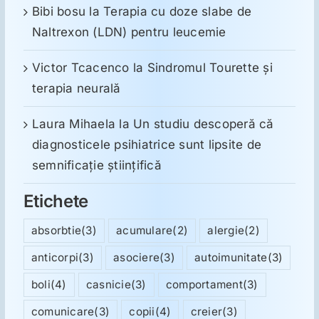
Bibi bosu
la
Terapia cu doze slabe de
Naltrexon (LDN) pentru leucemie
Victor Tcacenco
la
Sindromul Tourette şi
terapia neurală
Laura Mihaela
la
Un studiu descoperă că
diagnosticele psihiatrice sunt lipsite de
semnificație științifică
Etichete
absorbtie
(3)
acumulare
(2)
alergie
(2)
anticorpi
(3)
asociere
(3)
autoimunitate
(3)
boli
(4)
casnicie
(3)
comportament
(3)
comunicare
(3)
copii
(4)
creier
(3)