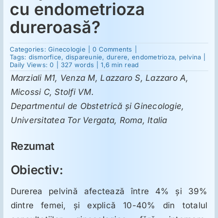
cu endometrioza
dureroasă?
Suplimente
on
Categories:
Ginecologie
|
0 Comments
|
Dieta
Tags:
dismorfice
,
dispareunie
,
durere
,
endometrioza
,
pelvina
|
Reumatologie
fără
Daily Views: 0
|
327 words
|
1,6 min read
gluten:
Marziali M1, Venza M, Lazzaro S, Lazzaro A,
o
nouă
Ginecologie
Micossi C, Stolfi VM.
strategie
pentru
Departmentul de Obstetrică şi Ginecologie,
managementul
simptomelor
Universitatea Tor Vergata, Roma, Italia
Mesajele lui Reichelt
asociate
cu
endometrioza
Rezumat
dureroasă?
Dietă
Obiectiv:
LDN
Durerea pelvină afectează între 4% şi 39%
dintre femei, şi explică 10-40% din totalul