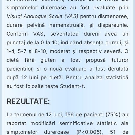
simptomelor dureroase au fost evaluate prin
Visual Analogue Scale (VAS)
pentru dismenoree,
durere pelvină nemenstruală, şi dispareunie.
Conform VAS, severitatea durerii avea un
punctaj de la 0 la 10; indicând absenţa durerii, şi
1-4, 5-7 şi 8-10, moderat şi respectiv severă. O
dietă fără gluten a fost propusă tuturor
pacienţilor, şi o nouă evaluare a fost derulată
după 12 luni pe dietă. Pentru analiza statistică
au fost folosite teste Student-t.
REZULTATE:
La termenul de 12 luni, 156 de pacienţi (75%) au
raportat modificări semnificative statistic ale
simptomelor dureroase (P<0.005), 51 de