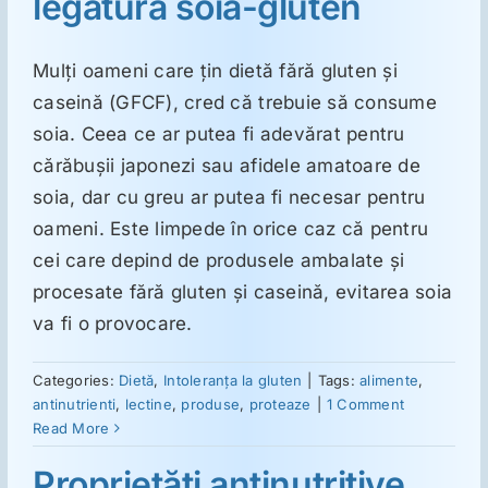
legătură soia-gluten
Suplimente
Mulţi oameni care ţin dietă fără gluten şi
caseină (GFCF), cred că trebuie să consume
Reumatologie
soia. Ceea ce ar putea fi adevărat pentru
cărăbuşii japonezi sau afidele amatoare de
soia, dar cu greu ar putea fi necesar pentru
Ginecologie
oameni. Este limpede în orice caz că pentru
cei care depind de produsele ambalate şi
Mesajele lui Reichelt
procesate fără gluten şi caseină, evitarea soia
va fi o provocare.
Dietă
Categories:
Dietă
,
Intoleranţa la gluten
|
Tags:
alimente
,
antinutrienti
,
lectine
,
produse
,
proteaze
|
1 Comment
LDN
Read More
Proprietăţi antinutritive