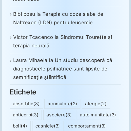
Bibi bosu
la
Terapia cu doze slabe de
Naltrexon (LDN) pentru leucemie
Victor Tcacenco
la
Sindromul Tourette şi
terapia neurală
Laura Mihaela
la
Un studiu descoperă că
diagnosticele psihiatrice sunt lipsite de
semnificație științifică
Etichete
absorbtie
(3)
acumulare
(2)
alergie
(2)
anticorpi
(3)
asociere
(3)
autoimunitate
(3)
boli
(4)
casnicie
(3)
comportament
(3)