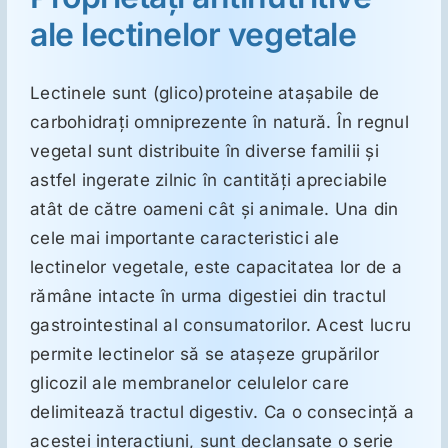
ORL
ale lectinelor vegetale
Oncologie
Lectinele sunt (glico)proteine ataşabile de
carbohidraţi omniprezente în natură. În regnul
Toxicologie
vegetal sunt distribuite în diverse familii şi
astfel ingerate zilnic în cantităţi apreciabile
Antipsihiatrie
atât de către oameni cât şi animale. Una din
cele mai importante caracteristici ale
lectinelor vegetale, este capacitatea lor de a
Psihoterapie
rămâne intacte în urma digestiei din tractul
gastrointestinal al consumatorilor. Acest lucru
Antropologie
permite lectinelor să se ataşeze grupărilor
glicozil ale membranelor celulelor care
Proză utilă
delimitează tractul digestiv. Ca o consecinţă a
acestei interacţiuni, sunt declanşate o serie